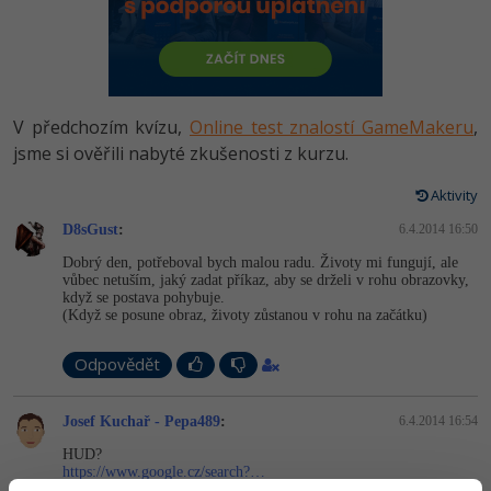
-80%
Vývojář mobilních aplikací
Python
HTML5, CSS3, Bootstrap, SEO
PHP
-80%
Specialista na AI a bigdata
JavaScript
SQL a databáze
JavaScript
-80%
C# Game developer
PHP
V předchozím kvízu,
Online test znalostí GameMakeru
,
Testování a verzování
Python
jsme si ověřili nabyté zkušenosti z kurzu.
-80%
Webdesigner
C++
UML a návrhové vzory
Aktivity
HTML / CSS
-80%
Tester
Swift
D8sGust
:
6.4.2014 16:50
React
UML a návrhové vzory
Dobrý den, potřeboval bych malou radu. Životy mi fungují, ale
-80%
Systémový administrátor
Kotlin
vůbec netuším, jaký zadat příkaz, aby se drželi v rohu obrazovky,
Spring
když se postava pohybuje.
MySQL/MariaDB
(Když se posune obraz, životy zůstanou v rohu na začátku)
-80%
Grafik / UX/UI návrhář
C
ASP.NET MVC
MS-SQL
Odpovědět
3D grafik
VB.NET
Django
SQLite
Josef Kuchař - Pepa489
:
6.4.2014 16:54
Projektový manažer
SQL
Best practices
HUD?
-80%
https://www.google.cz/search?…
Databázový analytik
Návrh SW