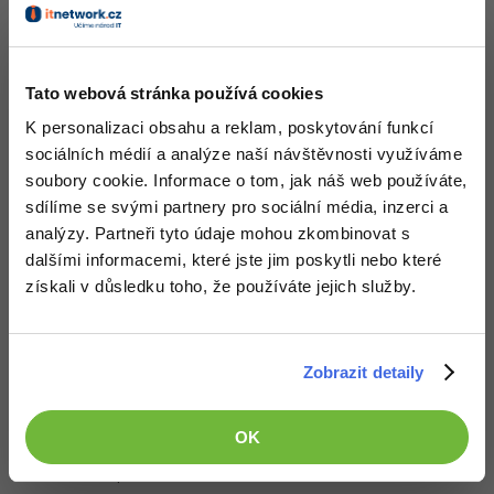
Nahoru
Odpovědět
-41%
Copywriter
Algoritmy
-10%
WordPress specialista
Tato webová stránka používá cookies
Umělá inteligence (AI)
K personalizaci obsahu a reklam, poskytování funkcí
SEO specialista
Pro děti
sociálních médií a analýze naší návštěvnosti využíváme
soubory cookie. Informace o tom, jak náš web používáte,
Více
sdílíme se svými partnery pro sociální média, inzerci a
analýzy. Partneři tyto údaje mohou zkombinovat s
Fórum
dalšími informacemi, které jste jim poskytli nebo které
získali v důsledku toho, že používáte jejich služby.
Kurzy e-commerce
Testování softwaru
Děláme co je v našich silách, aby byly zdejší diskuze co
Kurzy designu
Zobrazit detaily
nejkvalitnější. Proto do nich také mohou přispívat pouze
-80%
registrovaní členové. Pro zapojení do diskuze se
přihlas
.
Datová analýza
HTML/CSS
Příběhy absolventů
Pokud ještě nemáš účet,
zaregistruj se
, je to zdarma.
OK
-80%
Digitální gramotnost
Blog
Photoshop
Zobrazeno 2 zpráv z 2.