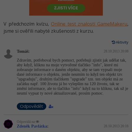
-80%
Vývojář mobilních aplikací
Python
HTML5, CSS3, Bootstrap, SEO
PHP
-80%
Specialista na AI a bigdata
JavaScript
V předchozím kvízu,
Online test znalostí GameMakeru
,
SQL a databáze
JavaScript
-80%
jsme si ověřili nabyté zkušenosti z kurzu.
C# Game developer
PHP
Testování a verzování
Python
Aktivity
-80%
Webdesigner
C++
Tomáš:
28.10.2013 20:08
UML a návrhové vzory
HTML / CSS
-80%
Tester
Swift
Zdravím, potřeboval bych pomoct, potřebuji zjistit jak udělat tak,
aby když, kliknu na moje vytvořené tlačítko "info", které mi
React
UML a návrhové vzory
zobrazuje informace o daném objektu, aby se tam vypsali moje
-80%
Systémový administrátor
Kotlin
dané informace o objektu, jenže neumím to když ten objekt tzv.
"upgraduju", druhým tlačítkem "upgrade" tzn. ten objekt má ze
Spring
MySQL/MariaDB
začátku např. 100 životu já ho vylepším na 120 životu, tak se
-80%
Grafik / UX/UI návrhář
C
změní informace, ale to tlačítko "info" když na to kliknu, tak už je
neumí vypsat ty nové aktualizované, prosím pomoc.
ASP.NET MVC
MS-SQL
3D grafik
VB.NET
Odpovědět
Django
SQLite
Projektový manažer
SQL
Best practices
Odpovídá na
Zdeněk Pavlátka
:
28.10.2013 20:16
-80%
Databázový analytik
Návrh SW