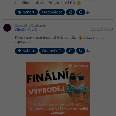
je to dlouho, tak to možná jen odnesl čas.
Nahoru
Odpovědět
Odpovídá na TomBen
Zdeněk Pavlátka
:
29.10.2013 15:29
První verze kterou jsem měl byla osmička.
Takže s tim ti
neporadim.
Nahoru
Odpovědět