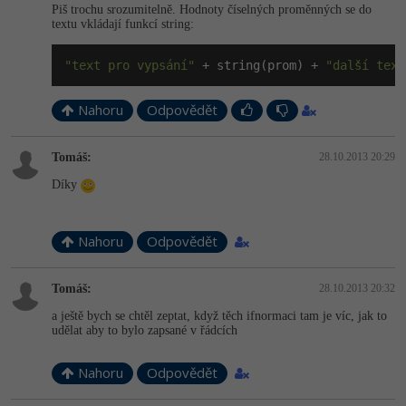
Piš trochu srozumitelně. Hodnoty číselných proměnných se do
textu vkládají funkcí string:
-41%
Copywriter
Algoritmy
"text pro vypsání"
 + string(prom) + 
"další text
-10%
WordPress specialista
Umělá inteligence (AI)
Nahoru
Odpovědět
SEO specialista
Pro děti
Tomáš:
28.10.2013 20:29
Více
Díky
Fórum
Nahoru
Odpovědět
Kurzy e-commerce
Tomáš:
28.10.2013 20:32
Testování softwaru
Kurzy designu
a ještě bych se chtěl zeptat, když těch ifnormaci tam je víc, jak to
udělat aby to bylo zapsané v řádcích
-80%
Datová analýza
HTML/CSS
Příběhy absolventů
Nahoru
Odpovědět
-80%
Digitální gramotnost
Blog
Photoshop