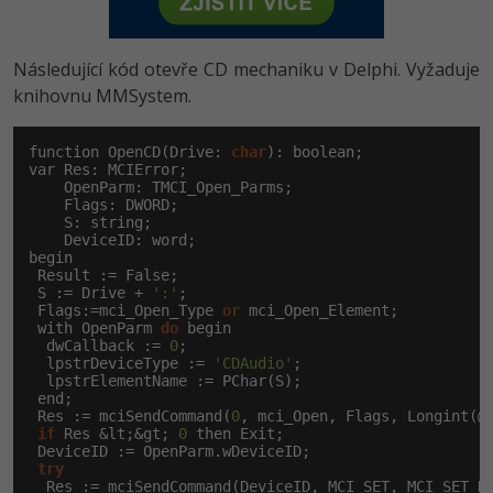
-80%
Vývojář mobilních aplikací
Python
HTML5, CSS3, Bootstrap, SEO
PHP
-80%
Specialista na AI a bigdata
Následující kód otevře CD mechaniku v Delphi. Vyžaduje
JavaScript
SQL a databáze
knihovnu MMSystem.
JavaScript
-80%
C# Game developer
PHP
Testování a verzování
Python
function OpenCD(Drive: 
char
): boolean;

-80%
Webdesigner
var Res: MCIError;

C++
    OpenParm: TMCI_Open_Parms;

UML a návrhové vzory
HTML / CSS
    Flags: DWORD;

-80%
Tester
    S: string;

Swift
    DeviceID: word;

React
UML a návrhové vzory
begin

-80%
Systémový administrátor
 Result := False;

Kotlin
 S := Drive + 
':'
;

Spring
MySQL/MariaDB
 Flags:=mci_Open_Type 
or
 mci_Open_Element;

-80%
Grafik / UX/UI návrhář
 with OpenParm 
C
do
 begin

  dwCallback := 
0
;

ASP.NET MVC
MS-SQL
  lpstrDeviceType := 
'CDAudio'
;

3D grafik
VB.NET
  lpstrElementName := PChar(S);

 end;

Django
SQLite
 Res := mciSendCommand(
0
, mci_Open, Flags, Longint(@O
Projektový manažer
SQL
if
 Res &lt;&gt; 
0
 then Exit;

 DeviceID := OpenParm.wDeviceID;

Best practices
try
-80%
Databázový analytik
Návrh SW
  Res := mciSendCommand(DeviceID, MCI_SET, MCI_SET_D