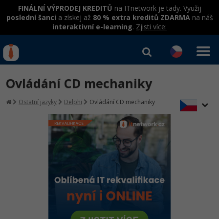
FINÁLNÍ VÝPRODEJ KREDITŮ
na ITnetwork je tady. Využij
poslední šanci
a získej až
80 % extra kreditů ZDARMA
na náš
interaktivní e-learning
.
Zjisti více:
IT kurzy
Od
0 Kč
Ovládání CD mechaniky
Přihlásit se
|
Registrovat
IT e-learning
Rekvalifikace a kurzy
Ostatní jazyky
Delphi
Ovládání CD mechaniky
hrazené úřadem práce
Kurzy IT profesí
Workshopy zdarma
Junior programátor
Kurzy programování
Umělá inteligence v praxi
Školení
Programátor WWW aplikací
Jak začít?
Datová analýza v praxi
Základy programování
Školení dle technologií
-80%
Senior programátor
Java
Objektové programování - OOP
C# .NET
-80%
Front-end developer
C#.NET
Umělá inteligence
Java