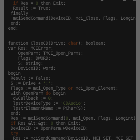
if
 Res = 
0
 then Exit;

  Result := True;

-41%
Copywriter
Algoritmy
 finally

  mciSendCommand(DeviceID, mci_Close, Flags, Longint(
 end;

-10%
WordPress specialista
Umělá inteligence (AI)
end;

SEO specialista
Pro děti
function CloseCD(Drive: 
char
): boolean;

var Res: MCIError;

    OpenParm: TMCI_Open_Parms;

Více
    Flags: DWORD;

    S: string;

    DeviceID: word;

Fórum
begin

 Result := False;

 S := Drive + 
':'
;

 Flags := mci_Open_Type 
or
 mci_Open_Element;

Kurzy e-commerce
 with OpenParm 
do
 begin

  dwCallback := 
0
;

Testování softwaru
  lpstrDeviceType := 
'CDAudio'
;

Kurzy designu
  lpstrElementName := PChar(S);

 end;

-80%
Datová analýza
HTML/CSS
 Res := mciSendCommand(
0
, mci_Open, Flags, Longint(@O
Příběhy absolventů
if
 Res &lt;&gt; 
0
 then Exit;

 DeviceID := OpenParm.wDeviceID;

-80%
Digitální gramotnost
Blog
Photoshop
try
  Res := mciSendCommand(DeviceID, MCI_SET, MCI_SET_D