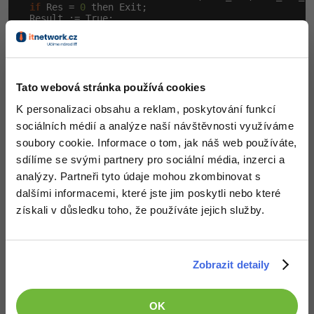
-30%
if
 Res = 
0
 then Exit;

Kariéra
-80%
Marketing
Adobe Illustrator
  Result := True;

 finally

Pro firmy
  mciSendCommand(DeviceID, mci_Close, Flags, Longint(
-30%
WordPress
Adobe Lightroom
 end;

end;

-30%
-15%
SEO
Adobe XD
Tato webová stránka používá cookies
function Uvnitr(Drive: Char): boolean;

-25%
var DrivePath: string;

K personalizaci obsahu a reklam, poskytování funkcí
UX
Adobe InDesign
    DriveResult: integer;

sociálních médií a analýze naší návštěvnosti využíváme
begin

 DrivePath := Drive + 
':\';

soubory cookie. Informace o tom, jak náš web používáte,
Business
Adobe After Effects
 DriveResult := GetDriveType(PChar(DrivePath));

sdílíme se svými partnery pro sociální média, inzerci a
 Result := DriveResult = DRIVE_CDROM;

-25%
-80%
end;
analýzy. Partneři tyto údaje mohou zkombinovat s
Kryptoměny
Blender
dalšími informacemi, které jste jim poskytli nebo které
-30%
Copywriting
získali v důsledku toho, že používáte jejich služby.
Inkscape
-80%
-80%
MS Office
Fotografování
Zobrazit detaily
Všechny články v sekci
Google Dokumenty
Video
Delphi
OK
Time management
Ostatní