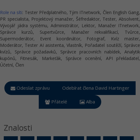
Video
-41%
Copywriter
Role na síti
: Tester Předplatného, Tým ITnetwork, Člen English Gang
Algoritmy
Time management
Ostatní
PR specialista, Projektový manažer, Šéfredaktor, Tester, Absolvent,
-10%
Vývojář jádra systému, Administrátor, Lektor, Manažer ITnetwork,
WordPress specialista
Umělá inteligence (AI)
Windows
Fórum
Správce kurzů, Supertvůrce, Manažer rekvalifikací, Tvůrce,
Supermoderátor, Event koordinátor, Fotograf, Kvíz master,
SEO specialista
Pro děti
Linux
Moderátor, Tester AI asistenta, Vlastník, Pořadatel soutěží, Správce
kvízů, Správce požadavků, Správce pracovních nabídek, Analytik
Více
Sítě
kupónů, Fitnesák, Markeťák, Správce ocenění, API překladatel,
Účetní, Člen
Fórum
Kybernetická bezpečnost
Elektronický podpis
Odeslat zprávu
Odebírat člena David Hartinger
Fórum
Přátelé
Alba
Znalosti