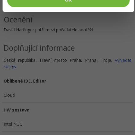
Zobrazit vše (95)
Ocenění
David Hartinger patří mezi pořadatele soutěží.
Doplňující informace
Česká republika, Hlavní město Praha, Praha, Troja.
Vyhledat
kolegy
Oblíbené IDE, Editor
Cloud
HW sestava
Intel NUC