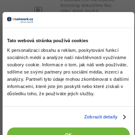
Bootstrap dokončíme flex
utility, které slouží k
pohodlnému využívání
flexboxu. Naučíme se
zalamování, pořadí a
zarovnávání.
Tato webová stránka používá cookies
Zobrazit vše (1367)
K personalizaci obsahu a reklam, poskytování funkcí
sociálních médií a analýze naší návštěvnosti využíváme
soubory cookie. Informace o tom, jak náš web používáte,
Software
sdílíme se svými partnery pro sociální média, inzerci a
analýzy. Partneři tyto údaje mohou zkombinovat s dalšími
Student DOG
Jednoduchý organizér nejen
informacemi, které jste jim poskytli nebo které získali v
pro studenty. Počítá
důsledku toho, že používáte jejich služby.
průměry známek, ukazuje
aktuální hodinu a kdy zvoní,
připomíná důležité termíny a
úkoly a má další funkce.
Zobrazit detaily
OK