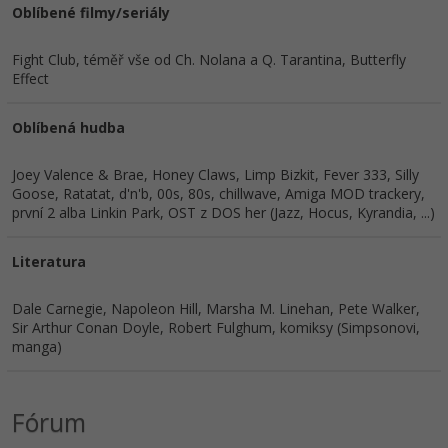
Oblíbené filmy/seriály
Fight Club, téměř vše od Ch. Nolana a Q. Tarantina, Butterfly
Effect
Oblíbená hudba
Joey Valence & Brae, Honey Claws, Limp Bizkit, Fever 333, Silly
Goose, Ratatat, d'n'b, 00s, 80s, chillwave, Amiga MOD trackery,
první 2 alba Linkin Park, OST z DOS her (Jazz, Hocus, Kyrandia, ...)
Literatura
Dale Carnegie, Napoleon Hill, Marsha M. Linehan, Pete Walker,
Sir Arthur Conan Doyle, Robert Fulghum, komiksy (Simpsonovi,
manga)
Fórum