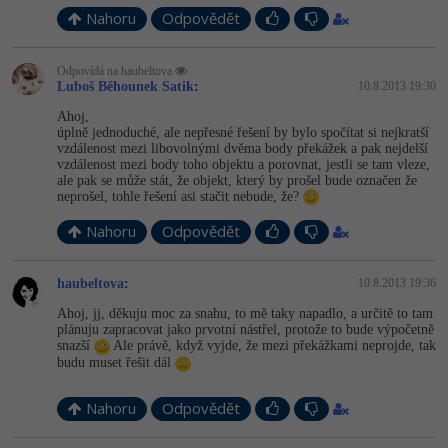
Nahoru
Odpovědět
-41%
Copywriter
Algoritmy
Odpovídá na haubeltova
-10%
WordPress specialista
Umělá inteligence (AI)
Luboš Běhounek Satik
:
10.8.2013 19:30
Ahoj,
SEO specialista
Pro děti
úplně jednoduché, ale nepřesné řešení by bylo spočítat si nejkratší
vzdálenost mezi libovolnými dvěma body překážek a pak nejdelší
vzdálenost mezi body toho objektu a porovnat, jestli se tam vleze,
Více
ale pak se může stát, že objekt, který by prošel bude označen že
neprošel, tohle řešení asi stačit nebude, že?
Fórum
Nahoru
Odpovědět
Kurzy e-commerce
haubeltova
:
10.8.2013 19:36
Ahoj, jj, děkuju moc za snahu, to mě taky napadlo, a určitě to tam
Testování softwaru
plánuju zapracovat jako prvotní nástřel, protože to bude výpočetně
Kurzy designu
snazší
Ale právě, když vyjde, že mezi překážkami neprojde, tak
budu muset řešit dál
-80%
Datová analýza
HTML/CSS
Příběhy absolventů
Nahoru
Odpovědět
-80%
Digitální gramotnost
Blog
Photoshop