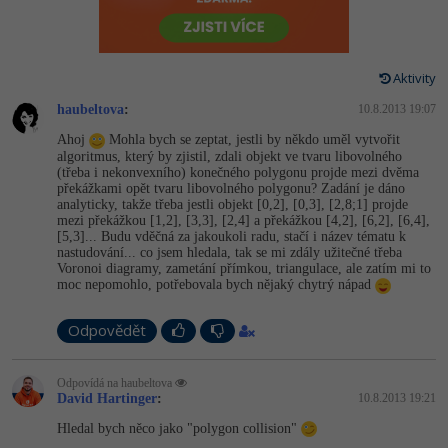
-80%
Vývojář mobilních aplikací
Python
HTML5, CSS3, Bootstrap, SEO
PHP
-80%
Specialista na AI a bigdata
JavaScript
Aktivity
SQL a databáze
JavaScript
-80%
C# Game developer
haubeltova
PHP
:
10.8.2013 19:07
Testování a verzování
Python
Ahoj
Mohla bych se zeptat, jestli by někdo uměl vytvořit
-80%
Webdesigner
algoritmus, který by zjistil, zdali objekt ve tvaru libovolného
C++
(třeba i nekonvexního) konečného polygonu projde mezi dvěma
UML a návrhové vzory
HTML / CSS
překážkami opět tvaru libovolného polygonu? Zadání je dáno
-80%
Tester
Swift
analyticky, takže třeba jestli objekt [0,2], [0,3], [2,8;1] projde
mezi překážkou [1,2], [3,3], [2,4] a překážkou [4,2], [6,2], [6,4],
React
UML a návrhové vzory
[5,3]... Budu vděčná za jakoukoli radu, stačí i název tématu k
-80%
Systémový administrátor
Kotlin
nastudování... co jsem hledala, tak se mi zdály užitečné třeba
Voronoi diagramy, zametání přímkou, triangulace, ale zatím mi to
Spring
MySQL/MariaDB
moc nepomohlo, potřebovala bych nějaký chytrý nápad
-80%
Grafik / UX/UI návrhář
C
ASP.NET MVC
MS-SQL
Odpovědět
3D grafik
VB.NET
Django
SQLite
Odpovídá na haubeltova
Projektový manažer
SQL
David Hartinger
:
10.8.2013 19:21
Best practices
Hledal bych něco jako "polygon collision"
-80%
Databázový analytik
Návrh SW