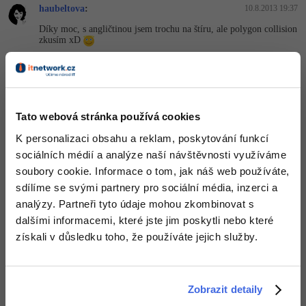
-30%
Kariéra
-80%
haubeltova
:
10.8.2013 19:37
Marketing
Adobe Illustrator
Díky moc, s angličtinou jsem trochu na štíru, ale polygon collision
Pro firmy
-30%
zkusím xD
WordPress
Adobe Lightroom
-30%
-15%
Nahoru
Odpovědět
SEO
Adobe XD
-25%
UX
haubeltova
:
10.8.2013 19:44
Adobe InDesign
Tato webová stránka používá cookies
Problém na každém řešení mi přijde v tom, že polygon může
K personalizaci obsahu a reklam, poskytování funkcí
Business
vstupovat do "úžiny" mezi překážející polygony v nejrůznějších
Adobe After Effects
natočeních a ani úžinou samotnou nemusí procházet stejně
sociálních médií a analýze naší návštěvnosti využíváme
natočen... což dává nekonečné množství možností...
-25%
-80%
soubory cookie. Informace o tom, jak náš web používáte,
Kryptoměny
Blender
sdílíme se svými partnery pro sociální média, inzerci a
Nahoru
Odpovědět
-30%
analýzy. Partneři tyto údaje mohou zkombinovat s
Copywriting
Inkscape
dalšími informacemi, které jste jim poskytli nebo které
Odpovídá na haubeltova
-80%
-80%
MS Office
získali v důsledku toho, že používáte jejich služby.
Fotografování
David Hartinger
:
10.8.2013 20:10
Týjo, to je skoro úloha na nobelovu cenu
Google Dokumenty
Video
Nahoru
Odpovědět
Zobrazit detaily
Time management
Ostatní