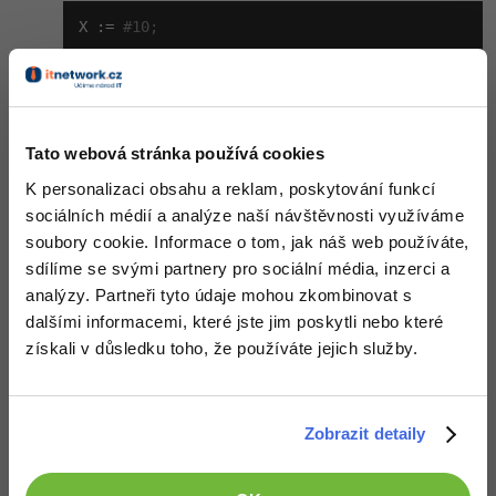
X := 
#10;
-41%
Copywriter
Algoritmy
což by mělo vložit do proměnné X znak s ASCII kódem 10.
-10%
WordPress specialista
Umělá inteligence (AI)
Editováno
SEO specialista
Nahoru
Odpovědět
Pro děti
Tato webová stránka používá cookies
K personalizaci obsahu a reklam, poskytování funkcí
Více
sociálních médií a analýze naší návštěvnosti využíváme
soubory cookie. Informace o tom, jak náš web používáte,
Fórum
sdílíme se svými partnery pro sociální média, inzerci a
analýzy. Partneři tyto údaje mohou zkombinovat s
Kurzy e-commerce
dalšími informacemi, které jste jim poskytli nebo které
získali v důsledku toho, že používáte jejich služby.
Testování softwaru
Kurzy designu
-80%
Datová analýza
HTML/CSS
Příběhy absolventů
Zobrazit detaily
-80%
Digitální gramotnost
Blog
Photoshop
Děláme co je v našich silách, aby byly zdejší diskuze co