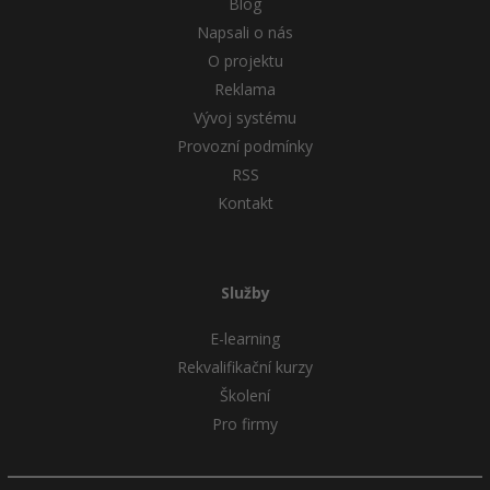
Blog
Napsali o nás
Windows
Fórum
O projektu
Reklama
Linux
Vývoj systému
Provozní podmínky
Sítě
RSS
Kybernetická bezpečnost
Kontakt
Elektronický podpis
Služby
Fórum
E-learning
Rekvalifikační kurzy
Školení
Pro firmy