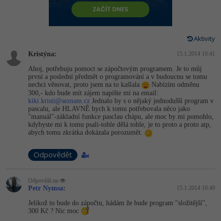
-80%
Vývojář mobilních aplikací
Python
HTML5, CSS3, Bootstrap, SEO
PHP
-80%
Specialista na AI a bigdata
JavaScript
Aktivity
SQL a databáze
JavaScript
-80%
C# Game developer
Kristýna:
PHP
15.1.2014 10:41
Testování a verzování
Python
Ahoj, potřebuju pomoct se zápočtovým programem. Je to můj
-80%
Webdesigner
první a poslední předmět o programování a v budoucnu se tomu
C++
nechci věnovat, proto jsem na to kašlala
Nabízím odměnu
UML a návrhové vzory
HTML / CSS
300,- kdo bude mít zájem napište mi na email:
-80%
Tester
Swift
kiki.kristi@
seznam.cz
Jednalo by s o nějaký jednodušší program v
pascalu, ale HLAVNĚ bych k tomu potřebovala něco jako
React
UML a návrhové vzory
"manuál"-základní funkce pasclau chápu, ale moc by mi pomohlo,
-80%
Systémový administrátor
Kotlin
kdybyste mi k tomu psali-tohle dělá tohle, je to proto a proto atp,
abych tomu zkrátka dokázala porozumět.
Spring
MySQL/MariaDB
-80%
Grafik / UX/UI návrhář
C
Odpovědět
ASP.NET MVC
MS-SQL
3D grafik
VB.NET
Django
Odpovídá na
SQLite
Petr Nymsa
:
15.1.2014 10:49
Projektový manažer
SQL
Best practices
Jelikož to bude do zápočtu, hádám že bude program "složitější",
300 Kč ? Nic moc
-80%
Databázový analytik
Návrh SW