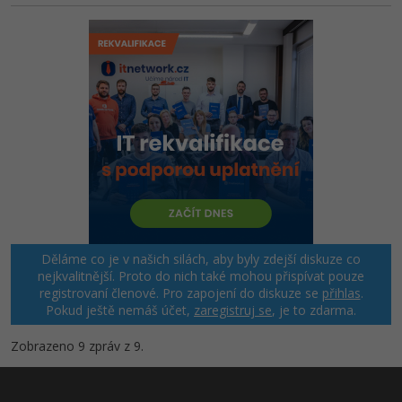
Děláme co je v našich silách, aby byly zdejší diskuze co
nejkvalitnější. Proto do nich také mohou přispívat pouze
registrovaní členové. Pro zapojení do diskuze se
přihlas
.
Pokud ještě nemáš účet,
zaregistruj se
, je to zdarma.
Zobrazeno 9 zpráv z 9.