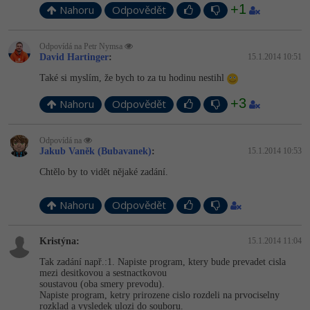
+1
Nahoru
Odpovědět
-41%
Copywriter
Algoritmy
Odpovídá na Petr Nymsa
-10%
WordPress specialista
David Hartinger
:
15.1.2014 10:51
Umělá inteligence (AI)
Také si myslím, že bych to za tu hodinu nestihl
SEO specialista
Pro děti
+3
Nahoru
Odpovědět
Více
Odpovídá na
Jakub Vaněk (Bubavanek)
:
15.1.2014 10:53
Fórum
Chtělo by to vidět nějaké zadání.
Kurzy e-commerce
Nahoru
Odpovědět
Testování softwaru
Kurzy designu
Kristýna:
15.1.2014 11:04
-80%
Datová analýza
HTML/CSS
Tak zadání např.:1. Napiste program, ktery bude prevadet cisla
Příběhy absolventů
mezi desitkovou a sestnactkovou
soustavou (oba smery prevodu).
-80%
Digitální gramotnost
Blog
Photoshop
Napiste program, ketry prirozene cislo rozdeli na prvociselny
rozklad a vysledek ulozi do souboru.