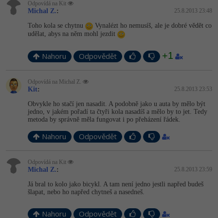
Odpovídá na Kit
Michal Z.
:
25.8.2013 23:48
Toho kola se chytnu
Vynalézt ho nemusíš, ale je dobré vědět co
udělat, abys na něm mohl jezdit
+1
Nahoru
Odpovědět
Odpovídá na Michal Z.
Kit
:
25.8.2013 23:53
Obvykle ho stačí jen nasadit. A podobně jako u auta by mělo být
jedno, v jakém pořadí ta čtyři kola nasadíš a mělo by to jet. Tedy
metoda by správně měla fungovat i po přeházení řádek.
Nahoru
Odpovědět
Odpovídá na Kit
Michal Z.
:
25.8.2013 23:59
Já bral to kolo jako bicykl. A tam není jedno jestli napřed budeš
šlapat, nebo ho napřed chytneš a nasedneš.
Nahoru
Odpovědět