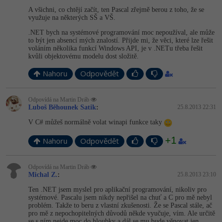
A všichni, co chtějí začít, ten Pascal zřejmě berou z toho, že se
využuje na některých SŠ a VŠ.
.NET bych na systémové programování moc nepoužíval, ale může
to být jen absencí mých znalostí. Přijde mi, že věci, které lze řešit
voláním několika funkcí Windows API, je v .NETu třeba řešit
kvůli objektovému modelu dost složitě.
Nahoru
Odpovědět
Odpovídá na Martin Dráb
Luboš Běhounek Satik
:
25.8.2013 22:31
V C# můžeš normálně volat winapi funkce taky
+1
Nahoru
Odpovědět
Odpovídá na Martin Dráb
Michal Z.
:
25.8.2013 23:10
Ten .NET jsem myslel pro aplikační programování, nikoliv pro
systémové. Pascalu jsem nikdy nepřišel na chuť a C pro mě nebyl
problém. Takže to beru z vlastní zkušenosti. Že se Pascal stále, ač
pro mě z nepochopitelných důvodů někde vyučuje, vím. Ale určitě
se s ním nejde moc do hloubky a dál se mu bude věnovat jen