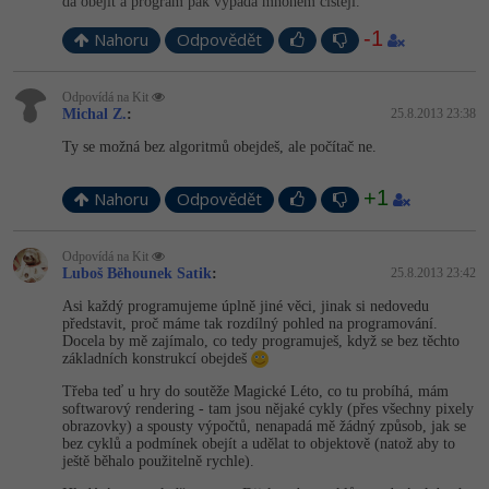
dá obejít a program pak vypadá mnohem čistěji.
-1
Nahoru
Odpovědět
Odpovídá na Kit
Michal Z.
:
25.8.2013 23:38
Ty se možná bez algoritmů obejdeš, ale počítač ne.
+1
Nahoru
Odpovědět
Odpovídá na Kit
Luboš Běhounek Satik
:
25.8.2013 23:42
Asi každý programujeme úplně jiné věci, jinak si nedovedu
představit, proč máme tak rozdílný pohled na programování.
Docela by mě zajímalo, co tedy programuješ, když se bez těchto
základních konstrukcí obejdeš
Třeba teď u hry do soutěže Magické Léto, co tu probíhá, mám
softwarový rendering - tam jsou nějaké cykly (přes všechny pixely
obrazovky) a spousty výpočtů, nenapadá mě žádný způsob, jak se
bez cyklů a podmínek obejít a udělat to objektově (natož aby to
ještě běhalo použitelně rychle).