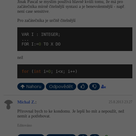
Jinak Pascal se myslím používá hlavně kvůli tomu, že má pro
začátečníka mírně čitelnější syntaxi a je benevolentnější - např.
není case sensitive.
Pro začátečníka je určitě čitelnější
VAR I : INTEGER;

...

FOR I:=
0
 TO X DO
než
for
 (
int
 i=
0
; i<x; i++)
Nahoru
Odpovědět
Michal Z.
:
25.8.2013 23:27
Přirovnal bych to ke kondomu. Je lepší ho mít a nepoužít, než
nemít a potřebovat.
Editováno