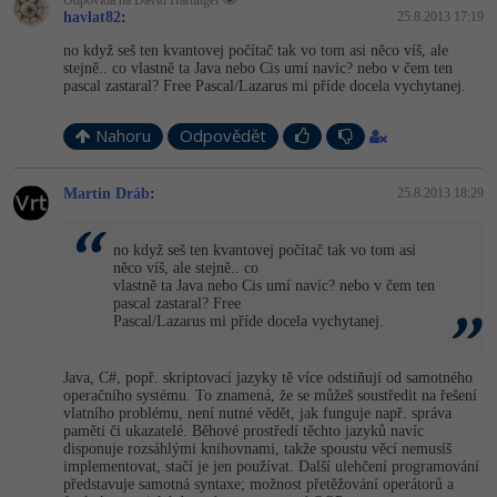
Odpovídá na David Hartinger
havlat82
:
25.8.2013 17:19
no když seš ten kvantovej počítač tak vo tom asi něco víš, ale
stejně.. co vlastně ta Java nebo Cis umí navíc? nebo v čem ten
pascal zastaral? Free Pascal/Lazarus mi příde docela vychytanej.
Nahoru
Odpovědět
Martin Dráb
:
25.8.2013 18:29
no když seš ten kvantovej počítač tak vo tom asi
něco víš, ale stejně.. co
vlastně ta Java nebo Cis umí navíc? nebo v čem ten
pascal zastaral? Free
Pascal/Lazarus mi příde docela vychytanej.
Java, C#, popř. skriptovací jazyky tě více odstiňují od samotného
operačního systému. To znamená, že se můžeš soustředit na řešení
vlatního problému, není nutné vědět, jak funguje např. správa
paměti či ukazatelé. Běhové prostředí těchto jazyků navíc
disponuje rozsáhlými knihovnami, takže spoustu věcí nemusíš
implementovat, stačí je jen používat. Další ulehčení programování
představuje samotná syntaxe; možnost přetěžování operátorů a