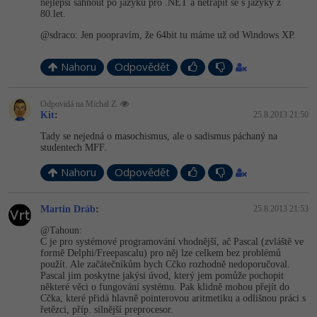
nejlepší sáhnout po jazyku pro .NET a netrápit se s jazyky z
80.let.
@sdraco: Jen poopravím, že 64bit tu máme už od Windows XP.
Nahoru
Odpovědět
Odpovídá na Michal Z.
Kit
:
25.8.2013 21:50
Tady se nejedná o masochismus, ale o sadismus páchaný na
studentech MFF.
Nahoru
Odpovědět
Martin Dráb
:
25.8.2013 21:53
@Tahoun:
C je pro systémové programování vhodnější, ač Pascal (zvláště ve
formě Delphi/Freepascalu) pro něj lze celkem bez problémů
použít. Ale začátečníkům bych Cčko rozhodně nedoporučoval.
Pascal jim poskytne jakýsi úvod, který jem pomůže pochopit
některé věci o fungování systému. Pak klidně mohou přejít do
Cčka, které přidá hlavně pointerovou aritmetiku a odlišnou práci s
řetězci, příp. silnější preprocesor.