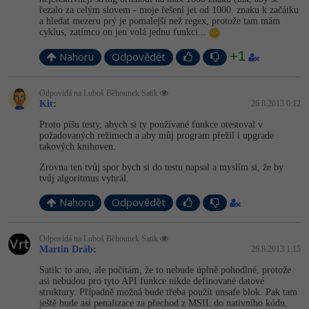
řezalo za celým slovem - moje řešení jet od 1000. znaku k začátku
a hledat mezeru prý je pomalejší než regex, protože tam mám
cyklus, zatímco on jen volá jednu funkci...
+1
Nahoru
Odpovědět
Odpovídá na Luboš Běhounek Satik
Kit
:
26.8.2013 0:12
Proto píšu testy, abych si ty používané funkce otestoval v
požadovaných režimech a aby můj program přežil i upgrade
takových knihoven.
Zrovna ten tvůj spor bych si do testu napsal a myslím si, že by
tvůj algoritmus vyhrál.
Nahoru
Odpovědět
Odpovídá na Luboš Běhounek Satik
Martin Dráb
:
26.8.2013 1:15
Satik: to ano, ale počítám, že to nebude úplně pohodlné, protože
asi nebudou pro tyto API funkce nikde definované datové
struktury. Případně možná bude třeba použít unsafe blok. Pak tam
ještě bude asi penalizace za přechod z MSIL do nativního kódu,