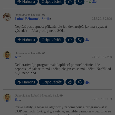
+2
Nahoru
Odpovědět
Odpovídá na havlat82
Luboš Běhounek Satik
:
25.8.2013 23:29
Nepíšeš posloupnost příkazů, ale jen deklaruješ, jak má vypadat
výsledek - třeba prolog nebo SQL.
Nahoru
Odpovědět
Odpovídá na havlat82
Kit
:
25.8.2013 23:30
Deklarativní je programování aplikací pomocí definic, kde
nepopisuješ jak se to má udělat, ale jen co se má udělat. Například
SQL nebo XSL.
Nahoru
Odpovědět
Odpovídá na Luboš Běhounek Satik
Kit
:
25.8.2013 23:33
Právě někdy je lepší na algoritmy zapomenout a programovat v
OOP bez nich. Cykly, ify, switche, mutable variables - bez toho se