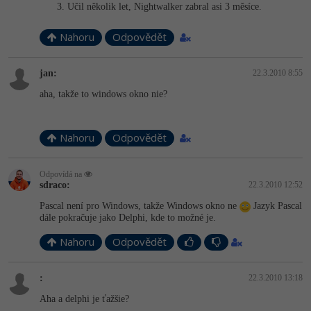
Učil několik let, Nightwalker zabral asi 3 měsíce.
-41%
Copywriter
Algoritmy
Nahoru
Odpovědět
-10%
WordPress specialista
Umělá inteligence (AI)
jan:
22.3.2010 8:55
SEO specialista
Pro děti
aha, takže to windows okno nie?
Více
Nahoru
Odpovědět
Fórum
Odpovídá na
sdraco:
22.3.2010 12:52
Kurzy e-commerce
Pascal není pro Windows, takže Windows okno ne
Jazyk Pascal
dále pokračuje jako Delphi, kde to možné je.
Testování softwaru
Kurzy designu
Nahoru
Odpovědět
-80%
Datová analýza
HTML/CSS
Příběhy absolventů
:
22.3.2010 13:18
-80%
Digitální gramotnost
Blog
Photoshop
Aha a delphi je ťažšie?