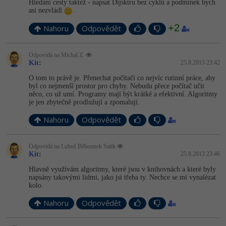
Hledání cesty taktéž - napsat Dijsktru bez cyklů a podmínek bych
asi nezvládl
.
+2
Nahoru
Odpovědět
Odpovídá na Michal Z.
Kit
:
25.8.2013 23:42
O tom to právě je. Přenechat počítači co nejvíc rutinní práce, aby
byl co nejmenší prostor pro chyby. Nebudu přece počítač učit
něco, co už umí. Programy mají být krátké a efektivní. Algoritmy
je jen zbytečně prodlužují a zpomalují.
Nahoru
Odpovědět
Odpovídá na Luboš Běhounek Satik
Kit
:
25.8.2013 23:46
Hlavně využívám algoritmy, které jsou v knihovnách a které byly
napsány takovými lidmi, jako jsi třeba ty. Nechce se mi vynalézat
kolo.
Nahoru
Odpovědět