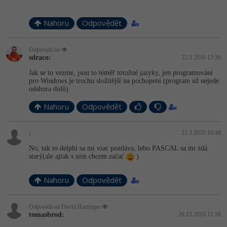
-30%
Kariéra
-80%
Marketing
Adobe Illustrator
Nahoru
Odpovědět
Pro firmy
-30%
WordPress
Adobe Lightroom
Odpovídá na
-30%
-15%
SEO
sdraco:
22.3.2010 13:36
Adobe XD
Jak se to vezme, jsou to téměř totožné jazyky, jen programování
-25%
UX
pro Windows je trochu složitější na pochopení (program už nejede
Adobe InDesign
odshora dolů).
Business
Adobe After Effects
Nahoru
Odpovědět
-25%
-80%
Kryptoměny
Blender
:
23.3.2010 10:48
-30%
No, tak to delphi sa mi viac pozdáva, lebo PASCAL sa mi zdá
Copywriting
Inkscape
starý(ale ajtak s ním chcem začať
)
-80%
-80%
MS Office
Fotografování
Nahoru
Odpovědět
Google Dokumenty
Video
Odpovídá na David Hartinger
tomasbrod:
29.12.2010 11:58
Time management
Ostatní