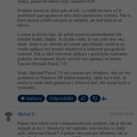
funkcí, generické datové typy, samotné OOP...
Problém docela je, když pak od lidí, co viděli jen Javu a C#
potřebuješ naprogramovat něco blíže operačnímu systému. Pak to
bývá smutný příběh (alespoň ze začátku), ale holt doba je už
taková.
Lazarus je docela fajn, ale pořád nemá na plnohodnotné (ale
bohužel drahé) Delphi. Je zkrátka vidět, že tam ještě dost věcí
chybí. Jinak ti nic nebrání jej (stejně jako Delphi) využívat na
tvorbu aplikací bez použití objektových knihoven pro grafické
rozhraní. Pak je úkol vytvoření aplikace s grafickým rozhraním
prakicky ekvivalentní úkolu vytvořit tuto aplikaci ve starém
Pascalu (Borland Pascal 7.0).
Jinak i Borland Pascal 7.0 má rozhraní pro Windows. Jelo mi bez
problémů na Windows XP (žádná konzole), takže bych řekl, že
možná to bude umět generovat i 32bitový kód. Ale musel bych to
vyzkoušet.
Nahoru
Odpovědět
Michal Z.
:
25.8.2013 20:42
Pokud chce někdo začít s nízkoúrovňovým jazykem, tak je dle mě
nejlepší jít do C. Docela by mě zajímalo, kde všichni co chtějí
začít, berou ten Pascal?! A pokud chci psát pro Windows, tak je