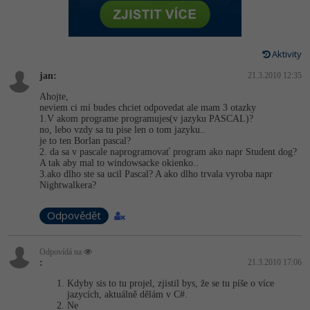
-80%
Vývojář mobilních aplikací
Python
HTML5, CSS3, Bootstrap, SEO
PHP
-80%
Specialista na AI a bigdata
JavaScript
Aktivity
SQL a databáze
JavaScript
-80%
C# Game developer
jan:
PHP
21.3.2010 12:35
Testování a verzování
Python
Ahojte,
-80%
Webdesigner
neviem ci mi budes chciet odpovedat ale mam 3 otazky
C++
1.V akom programe programujes(v jazyku PASCAL)?
UML a návrhové vzory
HTML / CSS
no, lebo vzdy sa tu pise len o tom jazyku..
-80%
Tester
je to ten Borlan pascal?
Swift
2. da sa v pascale naprogramovať program ako napr Student dog?
React
UML a návrhové vzory
A tak aby mal to windowsacke okienko..
-80%
Systémový administrátor
Kotlin
3.ako dlho ste sa ucil Pascal? A ako dlho trvala vyroba napr
Nightwalkera?
Spring
MySQL/MariaDB
-80%
Grafik / UX/UI návrhář
C
Odpovědět
ASP.NET MVC
MS-SQL
3D grafik
VB.NET
Django
Odpovídá na
SQLite
:
21.3.2010 17:06
Projektový manažer
SQL
Kdyby sis to tu projel, zjistil bys, že se tu píše o více
Best practices
jazycích, aktuálně dělám v C#.
-80%
Databázový analytik
Návrh SW
Ne