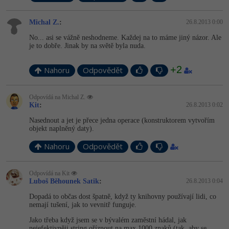
Michal Z.
:
26.8.2013 0:00
No... asi se vážně neshodneme. Každej na to máme jiný názor. Ale
je to dobře. Jinak by na světě byla nuda.
+2
Nahoru
Odpovědět
Odpovídá na Michal Z.
Kit
:
26.8.2013 0:02
Nasednout a jet je přece jedna operace (konstruktorem vytvořím
objekt naplněný daty).
Nahoru
Odpovědět
Odpovídá na Kit
Luboš Běhounek Satik
:
26.8.2013 0:04
Dopadá to občas dost špatně, když ty knihovny používají lidi, co
nemají tušení, jak to vevnitř funguje.
Jako třeba když jsem se v bývalém zaměstní hádal, jak
nejefektivněji string oříznout na max 1000 znaků (tak, aby se