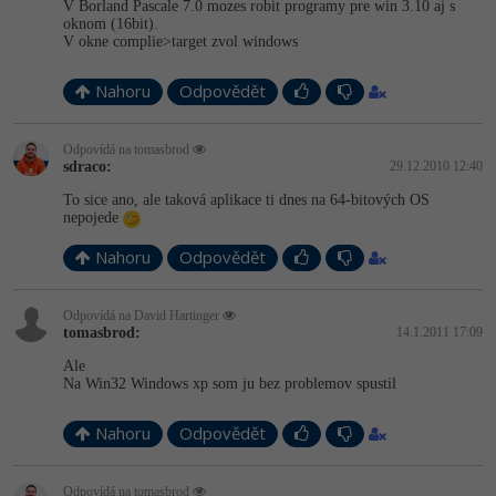
V Borland Pascale 7.0 mozes robit programy pre win 3.10 aj s
oknom (16bit).
V okne complie>target zvol windows
Windows
Fórum
Nahoru
Odpovědět
Linux
Sítě
Odpovídá na tomasbrod
sdraco:
29.12.2010 12:40
Kybernetická bezpečnost
To sice ano, ale taková aplikace ti dnes na 64-bitových OS
nepojede
Elektronický podpis
Nahoru
Odpovědět
Fórum
Odpovídá na David Hartinger
tomasbrod:
14.1.2011 17:09
Ale
Na Win32 Windows xp som ju bez problemov spustil
Nahoru
Odpovědět
Odpovídá na tomasbrod