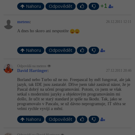
+1
Nahoru
Odpovědět
meteos
:
26.12.2011 12:11
A dnes ho skoro ani nespustíte
Nahoru
Odpovědět
Odpovídá na meteos
David Hartinger
:
27.12.2011 20:46
Borland nebo Turbo už ne no. Freepascal by měl fungovat, ale jak
jazyk, tak IDE jsou zastaralé. Dříve jsem také zastával názor, že je
Pascal dobrý na učení programování. Potom, co jsem se však
setkal s moderními jazyky a objektovým programováním mi
došlo, že učit se starý standard je spíše na škodu. Tak, jako se
programovalo v Pascalu, se už dávno neprogramuje, IT sféra se
velmi rychle vyvíjí a mění.
Nahoru
Odpovědět