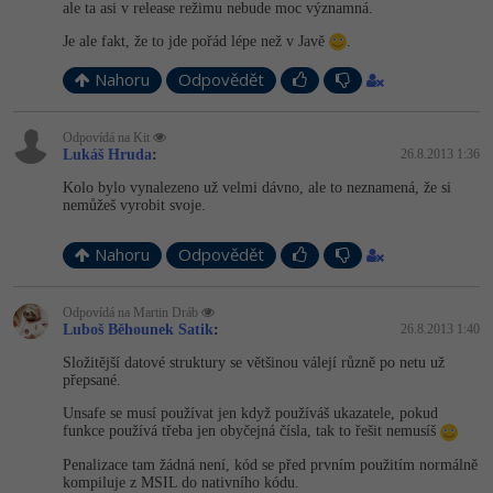
ale ta asi v release režimu nebude moc významná.
Je ale fakt, že to jde pořád lépe než v Javě
.
Nahoru
Odpovědět
Odpovídá na Kit
Lukáš Hruda
:
26.8.2013 1:36
Kolo bylo vynalezeno už velmi dávno, ale to neznamená, že si
nemůžeš vyrobit svoje.
Nahoru
Odpovědět
Odpovídá na Martin Dráb
Luboš Běhounek Satik
:
26.8.2013 1:40
Složitější datové struktury se většinou válejí různě po netu už
přepsané.
Unsafe se musí používat jen když používáš ukazatele, pokud
funkce používá třeba jen obyčejná čísla, tak to řešit nemusíš
Penalizace tam žádná není, kód se před prvním použitím normálně
kompiluje z MSIL do nativního kódu.