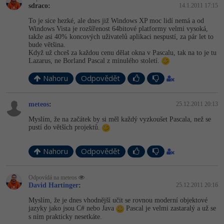
sdraco:
14.1.2011 17:15
To je sice hezké, ale dnes již Windows XP moc lidí nemá a od
Windows Vista je rozšířenost 64bitové platformy velmi vysoká,
takže asi 40% koncových uživatelů aplikaci nespustí, za pár let to
bude většina.
Když už chceš za každou cenu dělat okna v Pascalu, tak na to je tu
Lazarus, ne Borland Pascal z minulého století.
Nahoru
Odpovědět
meteos
:
25.12.2011 20:13
Myslím, že na začátek by si měl každý vyzkoušet Pascala, než se
pustí do větších projektů.
Nahoru
Odpovědět
Odpovídá na meteos
David Hartinger
:
25.12.2011 20:16
Myslím, že je dnes vhodnější učit se rovnou moderní objektové
jazyky jako jsou C# nebo Java
Pascal je velmi zastaralý a už se
s ním prakticky nesetkáte.