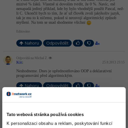
mizivé % žáků. Vlastně si dovolím tvrdit, že 0 %. Navíc, mě
nenapadá jediný příklad, kde by bylo vhodnější použít Pascal, než-
li C. Ukončil bych to tím, že ať už člověk zvolí jakýkoliv jazyk,
tak je mu to k ničemu, pokud si neosvojí algoritmický způsob
myšlení. Na tom se snad shodneme všichni
Editováno
Nahoru
Odpovědět
Odpovídá na Michal Z.
Kit
:
25.8.2013 23:15
Neshodneme. Dnes je upřednostňováno OOP a deklarativní
programování před algoritmickým.
Nahoru
Odpovědět
Odpovídá na Kit
Michal Z.
:
25.8.2013 23:21
I přesto považuji osvojení si algoritmizace za základ.
Tato webová stránka používá cookies
K personalizaci obsahu a reklam, poskytování funkcí
Nahoru
Odpovědět