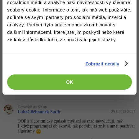
sociálních médií a analýze naší návštěvnosti využíváme
soubory cookie. Informace o tom, jak náš web používáte,
Odpovídá na Michal Z.
sdílíme se svými partnery pro sociální média, inzerci a
Kit
:
25.8.2013 23:22
analýzy. Partneři tyto údaje mohou zkombinovat s
K čemu? U mnoha programovacích jazyků algoritmizaci vůbec
dalšími informacemi, které jste jim poskytli nebo které
nepotřebuješ.
získali v důsledku toho, že používáte jejich služby.
Nahoru
Odpovědět
Odpovídá na Kit
Zobrazit detaily
havlat82
:
25.8.2013 23:25
co je deklarativní programování?
OK
Nahoru
Odpovědět
Odpovídá na Kit
Luboš Běhounek Satik
:
25.8.2013 23:27
OOP a algoritmický způsob myšlení se snad nevylučují, ne?
I když programuješ objektově, tak potřebuješ znát a umět používat
algoritmy