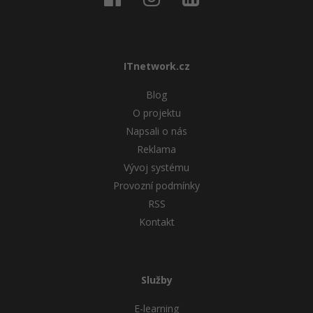
Windows
Fórum
Linux
ITnetwork.cz
Sítě
Blog
O projektu
Kybernetická bezpečnost
Napsali o nás
Reklama
Elektronický podpis
Vývoj systému
Provozní podmínky
Fórum
RSS
Kontakt
Služby
E-learning