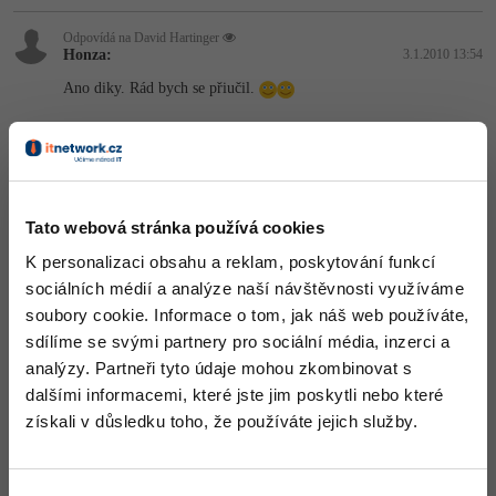
-41%
Copywriter
Odpovídá na David Hartinger
Algoritmy
Honza:
3.1.2010 13:54
-10%
Ano diky. Rád bych se přiučil.
WordPress specialista
Umělá inteligence (AI)
Nahoru
Odpovědět
SEO specialista
Pro děti
Více
Odpovídá na
sdraco:
3.1.2010 14:36
Tato webová stránka používá cookies
Poslal jsem ti informace na mail
Fórum
K personalizaci obsahu a reklam, poskytování funkcí
sociálních médií a analýze naší návštěvnosti využíváme
Nahoru
Odpovědět
Kurzy e-commerce
soubory cookie. Informace o tom, jak náš web používáte,
sdílíme se svými partnery pro sociální média, inzerci a
Testování softwaru
analýzy. Partneři tyto údaje mohou zkombinovat s
Kurzy designu
dalšími informacemi, které jste jim poskytli nebo které
-80%
Datová analýza
HTML/CSS
získali v důsledku toho, že používáte jejich služby.
Příběhy absolventů
-80%
Digitální gramotnost
Blog
Photoshop