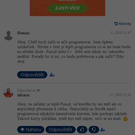
-80%
Vývojář mobilních aplikací
Python
HTML5, CSS3, Bootstrap, SEO
PHP
-80%
Specialista na AI a bigdata
JavaScript
Aktivity
SQL a databáze
JavaScript
-80%
C# Game developer
Honza:
PHP
3.1.2010 11:47
Testování a verzování
Python
Ahoj. Chtěl bych začít se učit programovat. Jsem úplnej
-80%
Webdesigner
začátečník. Nevím v čem je lepší programovat co se mi bude hodit
C++
na střední škole. Pascal nebo C+. Ještě sem nikdy nic takového
UML a návrhové vzory
HTML / CSS
nedělal. Poradil by si mi, co budu potřebovat a jak začít? Diky
-80%
Tester
ahoj
Swift
React
UML a návrhové vzory
-80%
Systémový administrátor
Odpovědět
Kotlin
Spring
MySQL/MariaDB
-80%
Grafik / UX/UI návrhář
C
Odpovídá na
sdraco:
3.1.2010 13:45
ASP.NET MVC
MS-SQL
3D grafik
VB.NET
Ahoj, na začátky je lepší Pascal, od kterého by ses měl ale co
nejrychleji přesunout k céčku. Nejrychleji se člověk naučí
Django
SQLite
programovat nějakým intenzivním kurzem, kde pochopí základy.
Projektový manažer
SQL
Takové kurzy pořádám, jestli bys měl zájem, ozvi se na mail.
Best practices
Nahoru
Odpovědět
-80%
Databázový analytik
Návrh SW