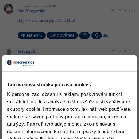
Odpovídá na StrangeR
-41%
Copywriter
Jan Vargovský
:
23.4.2014 11:01
Algoritmy
http://www.lua.org/pil/19.1.html
-10%
WordPress specialista
Umělá inteligence (AI)
Nahoru
Odpovědět
SEO specialista
Pro děti
StrangeR
:
23.4.2014 11:07
Více
V té hře pro kterou ten script bude není možnost použití
table.getn, můžu použít maximálně tyto funkce
Fórum
https://wiki.multitheftauto.com/wiki/Table
A jinak tabulka vypadá nějak takhle:
Tato webová stránka používá cookies
local events = {
Kurzy e-commerce
["falldown"] = {fName = "Falldown Event", maxPlayerCount =
K personalizaci obsahu a reklam, poskytování funkcí
50, minPlayerCount = 10, time = "12:00", prize = 20000}
}
Testování softwaru
sociálních médií a analýze naší návštěvnosti využíváme
Kurzy designu
soubory cookie. Informace o tom, jak náš web používáte,
Mělo by to vyhodit číslo 1
-80%
Datová analýza
HTML/CSS
sdílíme se svými partnery pro sociální média, inzerci a
Příběhy absolventů
Nahoru
Odpovědět
analýzy. Partneři tyto údaje mohou zkombinovat s
-80%
Digitální gramotnost
Blog
Photoshop
dalšími informacemi, které jste jim poskytli nebo které
získali v důsledku toho, že používáte jejich služby.