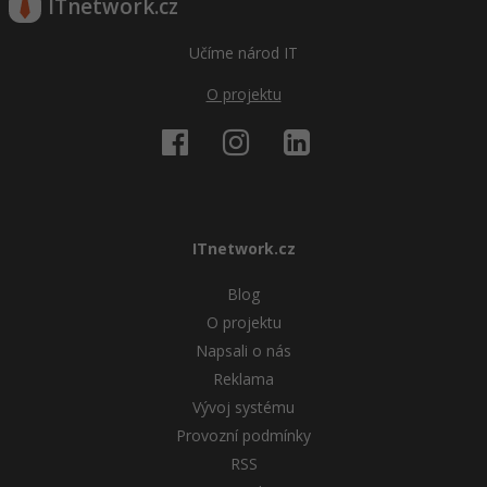
ITnetwork.cz
Windows
Fórum
Učíme národ IT
Linux
O projektu
Sítě
Kybernetická bezpečnost
Elektronický podpis
ITnetwork.cz
Blog
Fórum
O projektu
Napsali o nás
Reklama
Vývoj systému
Provozní podmínky
RSS