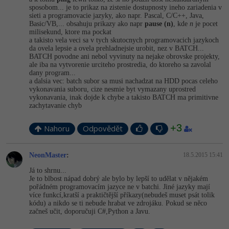
sposobom... je to prikaz na zistenie dostupnosty ineho zariadenia v
sieti a programovacie jazyky, ako napr. Pascal, C/C++, Java,
Basic/VB,... obsahuju prikazy ako napr
pause (n)
, kde
n
je pocet
milisekund, ktore ma pockat
a takisto vela veci sa v tych skutocnych programovacich jazykoch
da ovela lepsie a ovela prehladnejsie urobit, nez v BATCH...
BATCH povodne ani nebol vyvinuty na nejake obrovske projekty,
ale iba na vytvorenie urciteho prostredia, do ktoreho sa zavolal
dany program...
a dalsia vec: batch subor sa musi nachadzat na HDD pocas celeho
vykonavania suboru, cize nesmie byt vymazany uprostred
vykonavania, inak dojde k chybe a takisto BATCH ma primitivne
zachytavanie chyb
+3
Nahoru
Odpovědět
NeonMaster
:
18.5.2015 15:41
Já to shrnu...
Je to blbost nápad dobrý ale bylo by lepší to udělat v nějakém
pořádném programovacím jazyce ne v batchi. Jiné jazyky mají
více funkcí,kratší a praktičtější příkazy(nebudeš muset psát tolik
kódu) a nikdo se ti nebude hrabat ve zdrojáku. Pokud se něco
začneš učit, doporučuji C#,Python a Javu.