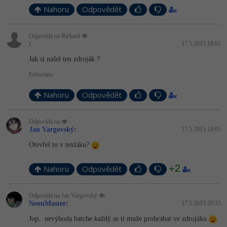
Nahoru
Odpovědět
Odpovídá na Richard
:
17.5.2015 18:01
Jak si našel ten zdroják ?
Editováno
Nahoru
Odpovědět
Odpovídá na
Jan Vargovský
:
17.5.2015 18:05
Otevřel to v textáku?
+2
Nahoru
Odpovědět
Odpovídá na Jan Vargovský
NeonMaster
:
17.5.2015 20:15
Jop.. nevýhoda batche každý se ti muže prohrabat ve zdrojáku