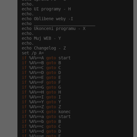
echo.

echo UI programy - H

echo.

echo Oblibene weby -I

echo _________________________

echo Ukonceni programu - X

echo.

echo Muj WEB - Y

echo.

echo Changelog - Z

if
 %A%==A 
goto
if
 %A%==B 
goto
if
 %A%==C 
goto
if
 %A%==D 
goto
if
 %A%==E 
goto
if
 %A%==F 
goto
if
 %A%==G 
goto
if
 %A%==H 
goto
if
 %A%==I 
goto
if
 %A%==Y 
goto
if
 %A%==Z 
goto
if
 %A%==X 
goto
if
 %A%==a 
goto
if
 %A%==b 
goto
if
 %A%==c 
goto
if
 %A%==d 
goto
if
 %A%==e 
goto