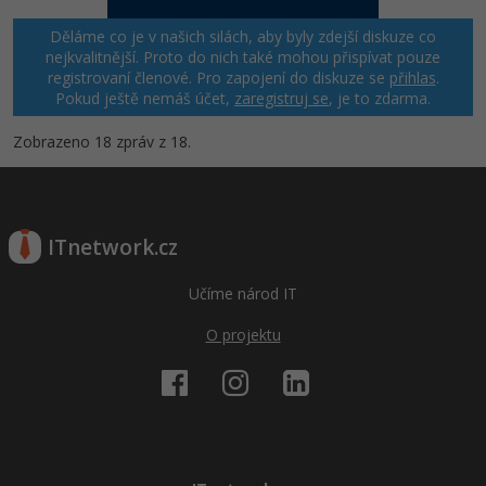
Děláme co je v našich silách, aby byly zdejší diskuze co
nejkvalitnější. Proto do nich také mohou přispívat pouze
registrovaní členové. Pro zapojení do diskuze se
přihlas
.
Pokud ještě nemáš účet,
zaregistruj se
, je to zdarma.
Zobrazeno 18 zpráv z 18.
ITnetwork.cz
Učíme národ IT
O projektu