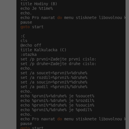
title Hodiny (B)

echo Je %time%

echo.

echo Pro navrat 
do
 menu stisknete libovolnou kl
goto
 start

:C

cls

@echo off

title Kalkulacka (C)

:otazka

set /p prvni=Zadejte prvni cislo:

set /p druhe=Zadejte druhe cislo:

echo.

set /a soucet=%prvni%+%druhe%

set /a rozdil=%prvni%-%druhe%

set /a soucin=%prvni%*%druhe%

set /a podil =%prvni%/%druhe%

echo.

echo %prvni%+%druhe% je %soucet%

echo %prvni%-%druhe% je %rozdil%

echo %prvni%*%druhe% je %soucin%

echo %prvni%/%druhe% je %podil%

echo.

echo Pro navrat 
do
 menu stisknete libovolnou kl
goto
 start
