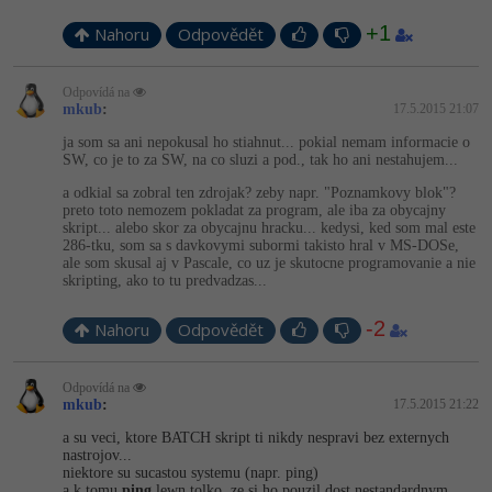
+1
Nahoru
Odpovědět
Odpovídá na
mkub
:
17.5.2015 21:07
ja som sa ani nepokusal ho stiahnut... pokial nemam informacie o
SW, co je to za SW, na co sluzi a pod., tak ho ani nestahujem...
a odkial sa zobral ten zdrojak? zeby napr. "Poznamkovy blok"?
preto toto nemozem pokladat za program, ale iba za obycajny
skript... alebo skor za obycajnu hracku... kedysi, ked som mal este
286-tku, som sa s davkovymi subormi takisto hral v MS-DOSe,
ale som skusal aj v Pascale, co uz je skutocne programovanie a nie
skripting, ako to tu predvadzas...
-2
Nahoru
Odpovědět
Odpovídá na
mkub
:
17.5.2015 21:22
a su veci, ktore BATCH skript ti nikdy nespravi bez externych
nastrojov...
niektore su sucastou systemu (napr. ping)
a k tomu
ping
lewn tolko, ze si ho pouzil dost nestandardnym