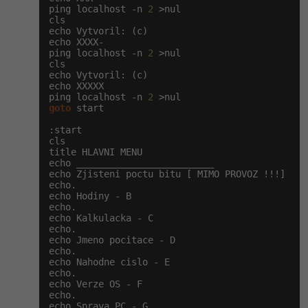
ping localhost -n 
2
 >nul

cls

Windows
Fórum
echo Vytvoril: (c)

echo XXXX-

ping localhost -n 
2
 >nul

Linux
cls

echo Vytvoril: (c)

echo XXXXX

Sítě
ping localhost -n 
2
goto
 start

Kybernetická bezpečnost
:start

cls

title HLAVNI MENU

Elektronický podpis
echo _________________________

echo Zjisteni poctu bitu [ MIMO PROVOZ !!!]

echo.

Fórum
echo Hodiny - B

echo.

echo Kalkulacka - C

echo.

echo Jmeno pocitace - D

echo.

echo Nahodne cislo - E

echo.

echo Verze OS - F

echo.

echo Sprava PC - G
