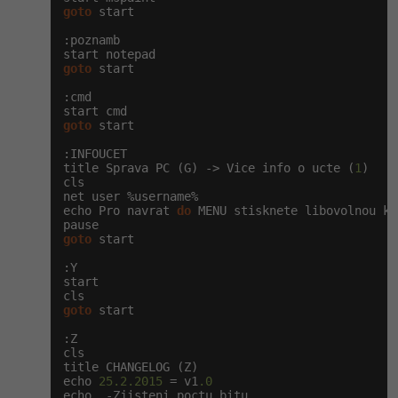
goto
 start

:poznamb

goto
 start

:cmd

goto
 start

:INFOUCET

title Sprava PC (G) -> Vice info o ucte (
1
)

cls

net user %username%

echo Pro navrat 
do
 MENU stisknete libovolnou kl
goto
 start

:Y

start

goto
 start

:Z

cls

title CHANGELOG (Z)

echo 
25.2.2015
 = v1
.0
echo  -Zjisteni poctu bitu
