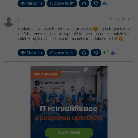
Nahoru
Odpovědět
:
30.12.2016 14:35
Update, unávám že to byl docela propadák
, byla to jen taková
zkušební verze (+ jsem to zapoměl konvertnou do exe, takže šel
vidět zdroják), ale teď pracuju na něčem podobném v C#
.
+1
Nahoru
Odpovědět