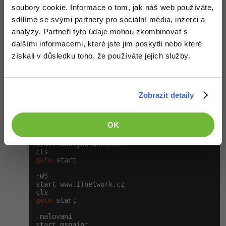
soubory cookie. Informace o tom, jak náš web používáte,
:W1

sdílíme se svými partnery pro sociální média, inzerci a
start www.seznam.cz

analýzy. Partneři tyto údaje mohou zkombinovat s
goto
 start

dalšími informacemi, které jste jim poskytli nebo které
:W2

získali v důsledku toho, že používáte jejich služby.
start www.google.com

goto
 start

Zobrazit detaily
:W3

start www.email.cz

goto
 start

OK
:W4

start www.youtube.com

goto
 start

:W5

start www.ITnetwork.cz

goto
 start

:malovani
