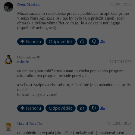
NeonMaster
:
8.5.2015 22:36
-41%
Copywriter
Algoritmy
Můžeš zažádat o redaktorská práva a publikovat tu aplikaci přímo
v sekci Naše Aplikace. A i tak by bylo fajn přiložit aspoň jeden
-10%
obrázek a dvěma větma říct co to je. Jo a odkaz ti nefunguje
WordPress specialista
Umělá inteligence (AI)
(aspoň mě nefungoval).
SEO specialista
Pro děti
Nahoru
Odpovědět
Více
Odpovídá na
mkub
:
14.5.2015 2:53
Fórum
co ten program robi? trosku nam tu chyba popis toho programu...
takto nikto ten program nebude pouzivat...
a velkost zazipovaneho suboru, z 2kb? nie je to nahodou nan prilis
Kurzy e-commerce
malo?
to snad nemyslis vazne!
Testování softwaru
Kurzy designu
Nahoru
Odpovědět
-80%
Datová analýza
HTML/CSS
Příběhy absolventů
David Novák
:
14.5.2015 19:24
-80%
Digitální gramotnost
Blog
Photoshop
od pohledu to vypadá jako nějaký nekalý soft (nestahoval jsem -