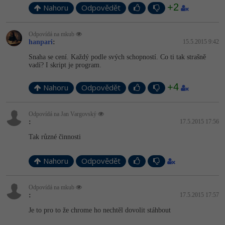
+2
Nahoru
Odpovědět
Odpovídá na mkub
hanpari
:
15.5.2015 9:42
Snaha se cení. Každý podle svých schopností. Co ti tak strašně
vadí? I skript je program.
+4
Nahoru
Odpovědět
Odpovídá na Jan Vargovský
:
17.5.2015 17:56
Tak různé činnosti
Nahoru
Odpovědět
Odpovídá na mkub
:
17.5.2015 17:57
Je to pro to že chrome ho nechtěl dovolit stáhbout