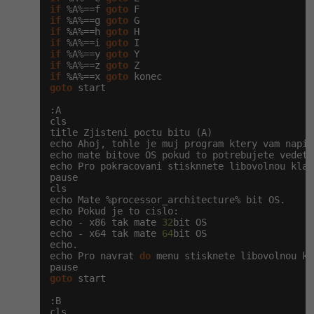
if
 %A%==f 
goto
if
 %A%==g 
goto
if
 %A%==h 
goto
if
 %A%==i 
goto
if
 %A%==y 
goto
if
 %A%==z 
goto
if
 %A%==x 
goto
goto
 start

:A

cls

title Zjisteni poctu bitu (A)

echo Ahoj, tohle je muj program ktery vam napis
echo mate bitove OS pokud to potrebujete vedet.

echo Pro pokracovani stisknnete libovolnou klave
pause

cls

echo Mate %processor_architecture% bit OS.

echo Pokud je to cislo:

echo - x86 tak mate 
32
bit OS

echo - x64 tak mate 
64
bit OS

echo.

echo Pro navrat 
do
 menu stisknete libovolnou kl
goto
 start

:B

cls
