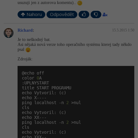
-30%
usuzuji jen z autorova komentu)..
Kariéra
-80%
Marketing
Adobe Illustrator
Nahoru
Odpovědět
Pro firmy
-30%
WordPress
Adobe Lightroom
Richard
:
15.5.2015 1:50
-30%
-15%
SEO
Adobe XD
Je to neškodný bat.
Asi nějaká nová verze toho operačního systému kterej tady někdo
-25%
UX
psal
Adobe InDesign
Zdroják:
Business
Adobe After Effects
@echo off

-25%
-80%
Kryptoměny
color 
0
A

Blender
:UPLNYSTART

title START PROGRAMU

-30%
Copywriting
echo Vytvoril: (c)

Inkscape
echo X----

ping localhost -n 
2
 >nul

-80%
-80%
MS Office
cls

Fotografování
echo Vytvoril: (c)

echo XX---

Google Dokumenty
Video
ping localhost -n 
2
 >nul

cls

echo Vytvoril: (c)

Time management
Ostatní
echo XXX--
