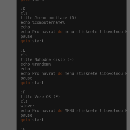
:D

cls

title Jmeno pocitace (D)

echo %computername%

echo.

echo Pro navrat 
do
 menu stisknete libovolnou kl
goto
 start

:E

cls

title Nahodne cislo (E)

echo %random%

echo.

echo Pro navrat 
do
 menu stisknete libovolnou kl
goto
 start

:F

title Veze OS (F)

cls

winver

echo Pro navrat 
do
 MENU stisknete libovolnou kl
goto
 start

:G
