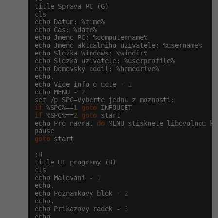
title Sprava PC (G)

cls

echo Datum: %time%

echo Cas: %date%

echo Jmeno PC: %computername%

echo Jmeno aktualniho uzivatele: %username%

echo Slozka Windows: %windir%

echo Slozka uzivatele: %userprofile%

echo Domovsky oddil: %homedrive%

echo.

echo Vice info o ucte - 
1
echo MENU - 
2
if
 %SPC%==
1
goto
if
 %SPC%==
2
goto
 start

echo Pro navrat 
do
 MENU stisknete libovolnou kl
goto
 start

:H

title UI programy (H)

cls

echo Malovani - 
1
echo.

echo Poznamkovy blok - 
2
echo.

echo Prikazovy radek - 
3
echo.
