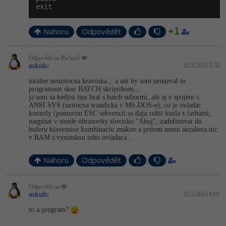
exit
+1
Nahoru
Odpovědět
Odpovídá na Richard
mkub
:
15.5.2015 5:59
totalne neuzitocna kravinka... a ani by som nenazval to
programom skor BATCH skriptikom...
ja som sa kedysi tiez hral s batch subormi, ale aj v spojeni s
ANSI.SYS (uzitocna srandicka v MS-DOS-e), co je ovladac
konzoly (pomocou ESC sekvencii sa daju robit kuzla s farbami,
naqpisat v strede obrazovky slovicko "Ahoj", zadefinovat do
buferu klavesnice kombinaciu znakov a pritom menu nezabera nic
v RAM s vynimkou toho ovladaca...
Nahoru
Odpovědět
Odpovídá na
mkub
:
15.5.2015 6:01
to a program?