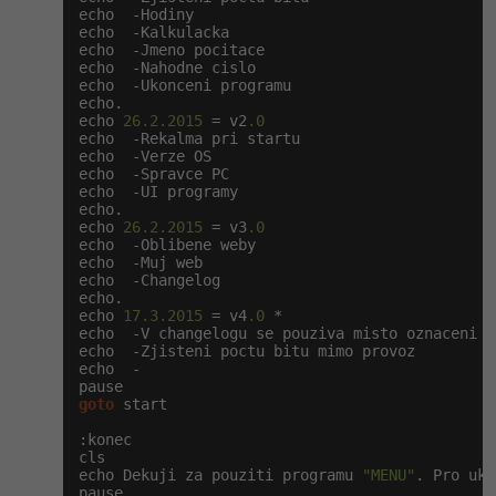
echo  -Hodiny

echo  -Kalkulacka

echo  -Jmeno pocitace

echo  -Nahodne cislo

echo  -Ukonceni programu

echo.

echo 
26.2.2015
 = v2
.0
echo  -Rekalma pri startu

echo  -Verze OS

echo  -Spravce PC

echo  -UI programy

echo.

echo 
26.2.2015
 = v3
.0
echo  -Oblibene weby

echo  -Muj web

echo  -Changelog

echo.

echo 
17.3.2015
 = v4
.0
 *

echo  -V changelogu se pouziva misto oznaceni (
echo  -Zjisteni poctu bitu mimo provoz

echo  -

goto
 start

:konec

cls

echo Dekuji za pouziti programu 
"MENU"
. Pro uko
pause
