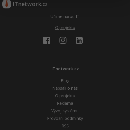
-30%
ITnetwork.cz
Kariéra
-80%
Marketing
Adobe Illustrator
Pro firmy
Učíme národ IT
-30%
WordPress
Adobe Lightroom
O projektu
-30%
-15%
SEO
Adobe XD
-25%
UX
Adobe InDesign
Business
Adobe After Effects
ITnetwork.cz
-25%
-80%
Kryptoměny
Blender
Blog
-30%
Copywriting
Inkscape
Napsali o nás
O projektu
-80%
-80%
MS Office
Fotografování
Reklama
Vývoj systému
Google Dokumenty
Video
Provozní podmínky
RSS
Time management
Ostatní