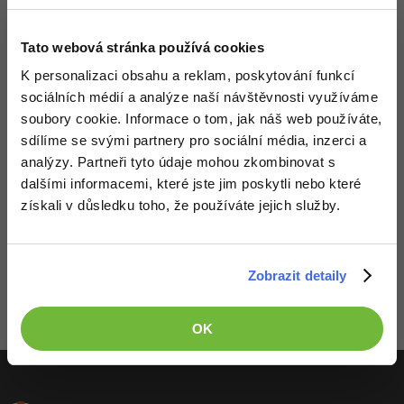
-41%
Copywriter
Algoritmy
Tato webová stránka používá cookies
-10%
WordPress specialista
K personalizaci obsahu a reklam, poskytování funkcí
Umělá inteligence (AI)
sociálních médií a analýze naší návštěvnosti využíváme
SEO specialista
soubory cookie. Informace o tom, jak náš web používáte,
Pro děti
sdílíme se svými partnery pro sociální média, inzerci a
analýzy. Partneři tyto údaje mohou zkombinovat s
Více
dalšími informacemi, které jste jim poskytli nebo které
Fórum
získali v důsledku toho, že používáte jejich služby.
Děláme co je v našich silách, aby byly zdejší diskuze co
Kurzy e-commerce
nejkvalitnější. Proto do nich také mohou přispívat pouze
registrovaní členové. Pro zapojení do diskuze se
přihlas
.
Zobrazit detaily
Pokud ještě nemáš účet,
zaregistruj se
, je to zdarma.
Testování softwaru
Kurzy designu
Zobrazeno 2 zpráv z 2.
OK
-80%
Datová analýza
HTML/CSS
Příběhy absolventů
-80%
Digitální gramotnost
Blog
Photoshop