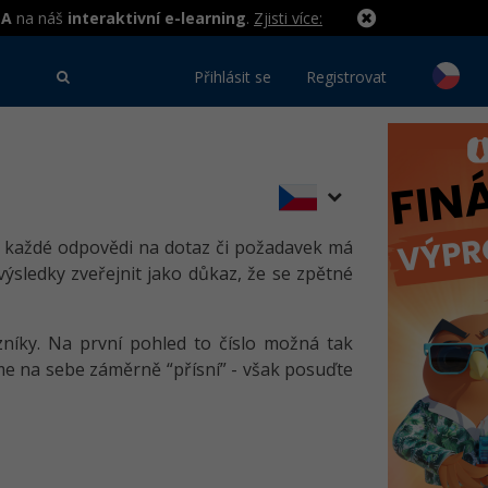
MA
na náš
interaktivní e-learning
.
Zjisti více:
Přihlásit se
Registrovat
 každé odpovědi na dotaz či požadavek má
výsledky zveřejnit jako důkaz, že se zpětné
níky. Na první pohled to číslo možná tak
me na sebe záměrně “přísní” - však posuďte