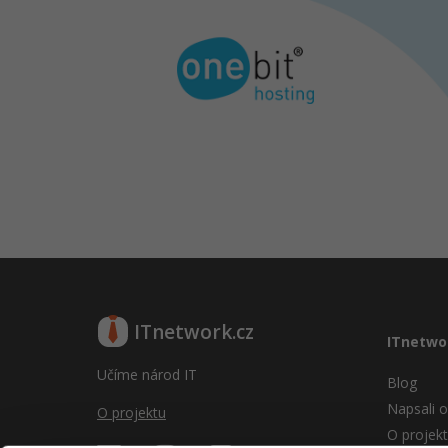
ITnetwork.cz
ITnetwo
Učíme národ IT
Blog
Napsali o
O projektu
O projek