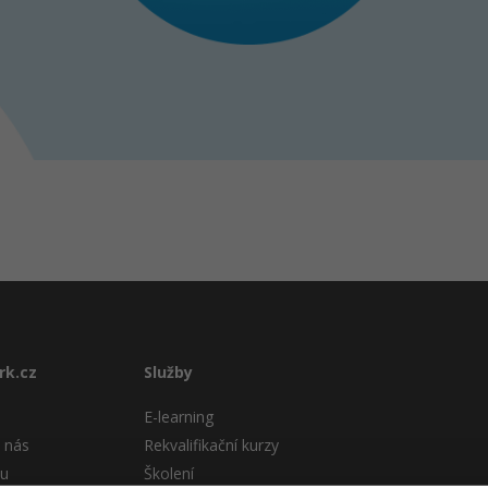
rk.cz
Služby
E-learning
 nás
Rekvalifikační kurzy
tu
Školení