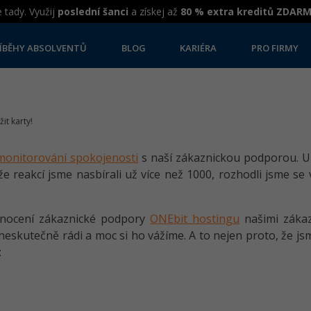
 tady. Využij
poslední šanci
a získej až
80 % extra kreditů ZDAR
ÍBĚHY ABSOLVENTŮ
BLOG
KARIÉRA
PRO FIRMY
žit karty!
monitorování spokojenosti
s naší zákaznickou podporou. U
 reakcí jsme nasbírali už více než 1000, rozhodli jsme se 
dnocení zákaznické podpory
ONEbit hostingu
našimi zákaz
neskutečně rádi a moc si ho vážíme. A to nejen proto, že js
: