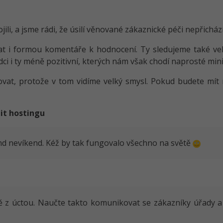
li, a jsme rádi, že úsilí věnované zákaznické péči nepřichází
i formou komentáře k hodnocení. Ty sledujeme také velic
rdci i ty méně pozitivní, kterých nám však chodí naprosté m
at, protože v tom vidíme velký smysl. Pokud budete mít ně
it hostingu
end nevíkend. Kéž by tak fungovalo všechno na světě
ště z úctou. Naučte takto komunikovat se zákazníky úřady a