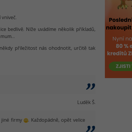
 vniveč.
e bedlivě. Níže uvádíme několik příkladů,
inimum…
kdy příležitost nás ohodnotit, určitě tak
Luděk Š.
 jiné firmy
. Každopádně, opět velice