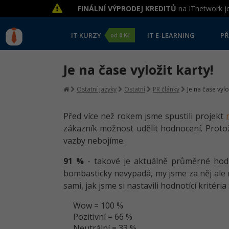
FINÁLNÍ VÝPRODEJ KREDITŮ
na ITnetwork je
IT KURZY
IT E-LEARNING
PŘ
od
0 Kč
Je na čase vyložit karty!
Ostatní jazyky
Ostatní
PR články
Je na čase vylo
Před více než rokem jsme spustili projekt
zákazník možnost udělit hodnocení. Protože
vazby nebojíme.
91 %
- takové je aktuálně průměrné ho
bombasticky nevypadá, my jsme za něj ale 
sami, jak jsme si nastavili hodnotící kritéria 
Wow = 100 %
Pozitivní = 66 %
Neutrální = 33 %