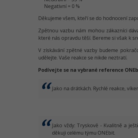
Negativní = 0 %
Děkujeme všem, kteří se do hodnocení zapoji
Zpětnou vazbu nám mohou zákazníci dávat 
které nás opravdu těší. Bereme si však k s
V získávání zpětné vazby budeme pokračov
udělejte. Vaše reakce se nikde neztratí.
Podívejte se na vybrané reference ONEb
Jako na drátkách. Rychlé reakce, vík
Jako vždy: Tryskově - Kvalitně a je
děkuji celému týmu ONEbit.