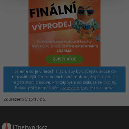
Windows
Fórum
Linux
Sítě
Kybernetická bezpečnost
Elektronický podpis
Děláme co je v našich silách, aby byly zdejší diskuze co
nejkvalitnější. Proto do nich také mohou přispívat pouze
Fórum
registrovaní členové. Pro zapojení do diskuze se
přihlas
.
Pokud ještě nemáš účet,
zaregistruj se
, je to zdarma.
Zobrazeno 5 zpráv z 5.
ITnetwork.cz