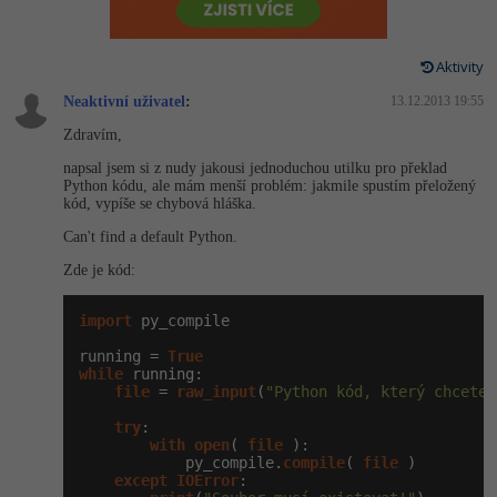
-80%
Vývojář mobilních aplikací
Python
HTML5, CSS3, Bootstrap, SEO
PHP
-80%
Specialista na AI a bigdata
Aktivity
JavaScript
SQL a databáze
JavaScript
Neaktivní uživatel
:
13.12.2013 19:55
-80%
C# Game developer
PHP
Zdravím,
Testování a verzování
Python
-80%
napsal jsem si z nudy jakousi jednoduchou utilku pro překlad
Webdesigner
C++
Python kódu, ale mám menší problém: jakmile spustím přeložený
UML a návrhové vzory
HTML / CSS
kód, vypíše se chybová hláška.
-80%
Tester
Swift
Can't find a default Python.
React
UML a návrhové vzory
-80%
Zde je kód:
Systémový administrátor
Kotlin
Spring
MySQL/MariaDB
import
 py_compile

-80%
Grafik / UX/UI návrhář
C
ASP.NET MVC
running = 
MS-SQL
True
while
 running:

3D grafik
VB.NET
file
 = 
raw_input
(
"Python kód, který chcete 
Django
SQLite
try
:

Projektový manažer
SQL
with
open
( 
file
 ):

Best practices
            py_compile.
compile
( 
file
 )

-80%
except
IOError
:

Databázový analytik
Návrh SW