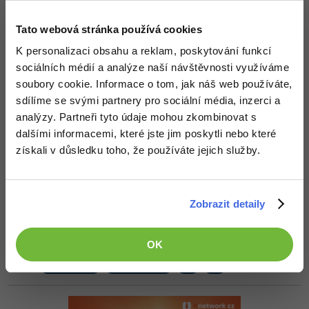
Mno to zrovna neřeší můj problém.
Učím se komponenty
-30%
Kariéra
-80%
Marketing
Adobe Illustrator
Pythonu a zajímá mě, co vyvolává tuto chybu.
Tato webová stránka používá cookies
Pro firmy
Podle hlášky zřejmě nevidí Python...
-30%
WordPress
Adobe Lightroom
K personalizaci obsahu a reklam, poskytování funkcí
Nahoru
Odpovědět
sociálních médií a analýze naší návštěvnosti využíváme
-30%
-15%
SEO
Adobe XD
soubory cookie. Informace o tom, jak náš web používáte,
Odpovídá na Neaktivní uživatel
sdílíme se svými partnery pro sociální média, inzerci a
-25%
Kit
:
13.12.2013 20:27
UX
Adobe InDesign
analýzy. Partneři tyto údaje mohou zkombinovat s
Tak si piš příkazy interaktivně, přímo v konzoli Pythonu. Chybu
dalšími informacemi, které jste jim poskytli nebo které
uvidíš hned.
Business
Adobe After Effects
získali v důsledku toho, že používáte jejich služby.
Nahoru
Odpovědět
-25%
-80%
Kryptoměny
Blender
Odpovídá na Kit
-30%
Zobrazit detaily
Copywriting
Inkscape
Neaktivní uživatel
:
13.12.2013 20:54
Problém je, že chyba se vypíše až po překladu. A přeložený soubor
-80%
-80%
MS Office
se špatně čte.
Fotografování
OK
+1
Nahoru
Odpovědět
Google Dokumenty
Video
Time management
Ostatní