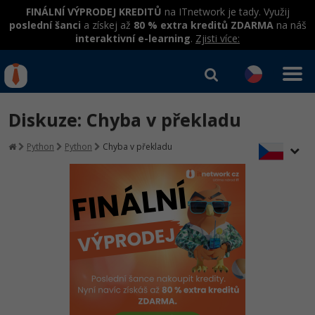
FINÁLNÍ VÝPRODEJ KREDITŮ
na ITnetwork je tady. Využij
poslední šanci
a získej až
80 % extra kreditů ZDARMA
na náš
interaktivní e-learning
.
Zjisti více:
IT kurzy
Od
0 Kč
Diskuze: Chyba v překladu
Přihlásit se
|
Registrovat
IT e-learning
Rekvalifikace a kurzy
Python
Python
Chyba v překladu
hrazené úřadem práce
Kurzy IT profesí
Workshopy zdarma
Junior programátor
Kurzy programování
Umělá inteligence v praxi
Školení
Programátor WWW aplikací
Jak začít?
Datová analýza v praxi
Základy programování
Školení dle technologií
-80%
Senior programátor
Java
Objektové programování - OOP
C# .NET
-80%
Front-end developer
C#.NET
Umělá inteligence
Java