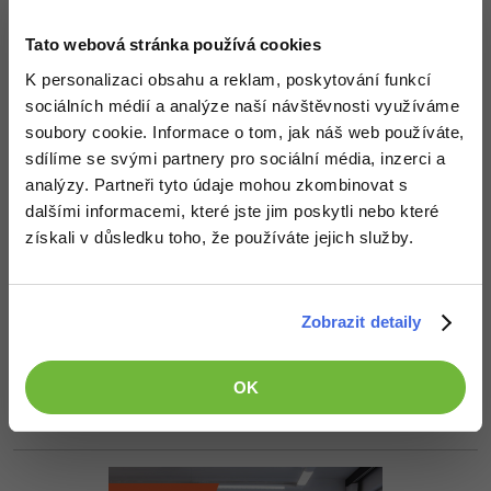
my_method = 
getattr
-30%
Kariéra
-80%
# zavola metodu
Marketing
Adobe Illustrator
Tato webová stránka používá cookies
# zavola metodu se dvema parametry
Pro firmy
-30%
WordPress
my_method(*parameters)
Adobe Lightroom
K personalizaci obsahu a reklam, poskytování funkcí
sociálních médií a analýze naší návštěvnosti využíváme
-30%
-15%
Editováno
SEO
Adobe XD
soubory cookie. Informace o tom, jak náš web používáte,
Akceptované řešení
sdílíme se svými partnery pro sociální média, inzerci a
+20 Zkušeností
-25%
UX
Adobe InDesign
+2,50 Kč
analýzy. Partneři tyto údaje mohou zkombinovat s
dalšími informacemi, které jste jim poskytli nebo které
Business
Adobe After Effects
získali v důsledku toho, že používáte jejich služby.
-25%
Nahoru
Odpovědět
-80%
Kryptoměny
Blender
Odpovídá na coells
-30%
Zobrazit detaily
Copywriting
Inkscape
kxmx
:
19.8.2015 7:45
super díky
-80%
-80%
MS Office
Fotografování
OK
Nahoru
Odpovědět
Google Dokumenty
Video
Time management
Ostatní