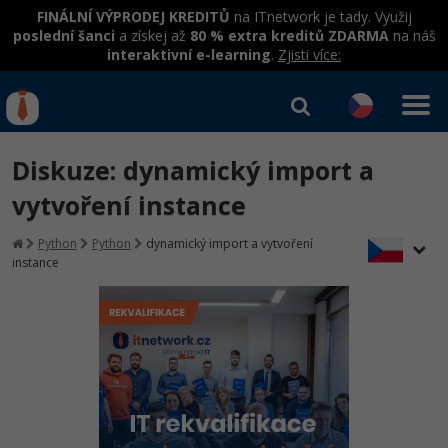
FINÁLNÍ VÝPRODEJ KREDITŮ
na ITnetwork je tady. Využij
poslední šanci
a získej až
80 % extra kreditů ZDARMA
na náš
interaktivní e-learning
.
Zjisti více:
IT kurzy
Od
0 Kč
Diskuze: dynamický import a
Přihlásit se
|
Registrovat
IT e-learning
Rekvalifikace a kurzy
vytvoření instance
hrazené úřadem práce
Kurzy IT profesí
Python
Python
dynamický import a vytvoření
Workshopy zdarma
instance
Junior programátor
Kurzy programování
Umělá inteligence v praxi
Školení
Programátor WWW aplikací
Jak začít?
Datová analýza v praxi
Základy programování
Školení dle technologií
-80%
Senior programátor
Java
Objektové programování - OOP
C# .NET
-80%
Front-end developer
C#.NET
Umělá inteligence
Java