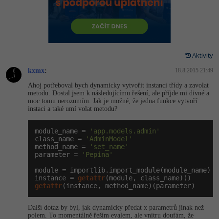
-80%
Vývojář mobilních aplikací
Python
HTML5, CSS3, Bootstrap, SEO
PHP
-80%
Specialista na AI a bigdata
JavaScript
SQL a databáze
JavaScript
-80%
C# Game developer
PHP
Aktivity
Testování a verzování
Python
kxmx
:
18.8.2015 21:49
-80%
Webdesigner
C++
Ahoj potřeboval bych dynamicky vytvořit instanci třídy a zavolat
UML a návrhové vzory
HTML / CSS
metodu. Dostal jsem k následujícímu řešení, ale příjde mi divné a
-80%
Tester
Swift
moc tomu nerozumím. Jak je možné, že jedna funkce vytvoří
instaci a také umí volat metodu?
React
UML a návrhové vzory
-80%
Systémový administrátor
Kotlin
module_name = 
'app.models.admin'
Spring
MySQL/MariaDB
class_name = 
'AdminModel'
-80%
Grafik / UX/UI návrhář
C
method_name = 
'set_name'
parameter = 
'Pepina'
ASP.NET MVC
MS-SQL
3D grafik
VB.NET
module = importlib.import_module(module_name)

instance = 
Django
getattr
SQLite
getattr
(instance, method_name)(parameter)
Projektový manažer
SQL
Best practices
Další dotaz by byl, jak dynamicky předat x parametrů jinak než
-80%
Databázový analytik
Návrh SW
polem. To momentálně řeším evalem, ale vnitru doufám, že