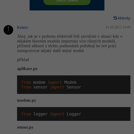
-80%
Vývojář mobilních aplikací
Python
HTML5, CSS3, Bootstrap, SEO
PHP
-80%
Specialista na AI a bigdata
Aktivity
JavaScript
SQL a databáze
JavaScript
kxmx
:
14.10.2015 14:49
-80%
C# Game developer
PHP
Ahoj, jak se v pythonu efektivně řeší závislosti v situaci kdy v
Testování a verzování
Python
nějakém hlavním modulu importuju více různých modulů,
-80%
Webdesigner
přičemž některé z těchto podmodulů potřebují ke své práci
C++
naimportovat nějaký další stejný modul.
UML a návrhové vzory
HTML / CSS
-80%
příklad
Tester
Swift
React
UML a návrhové vzory
aplikace.py
-80%
Systémový administrátor
Kotlin
Spring
MySQL/MariaDB
from
 modem 
import
-80%
from
 sensor 
import
 Sensor
Grafik / UX/UI návrhář
C
ASP.NET MVC
MS-SQL
modem.py
3D grafik
VB.NET
Django
SQLite
from
 logger 
import
 Logger
Projektový manažer
SQL
Best practices
sensor.py
-80%
Databázový analytik
Návrh SW