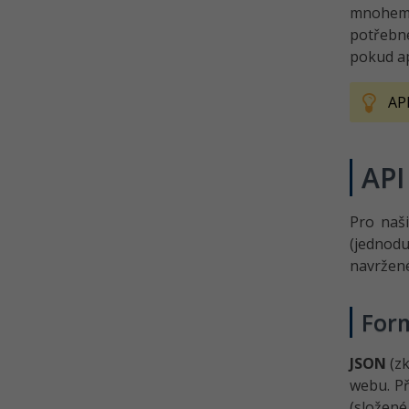
mnohem s
potřebné
pokud ap
AP
API
Pro naš
(jednod
navržené
For
JSON
(z
webu. Př
(složen