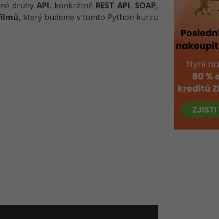
zné druhy
API
, konkrétně
REST API
,
SOAP
,
filmů
, který budeme v tomto Python kurzu