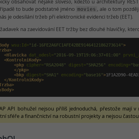
picky obsahovat nějaké
sloveso
, kdežto u architektury RES
řípadě to bude podstatné jméno
, ale o tom pozděj
movies
ás je odesílání tržeb při elektronické evidenci tržeb (EET).
adavek na zaevidování EET tržby bez dlouhé hlavičky, kter
Body
 wsu:Id=
"id-16FE2A6FC1AFE42BE9146412186273614"
>
rzba>
<Hlavicka
 dat_odesl=
"2016-09-19T19:06:37+01:00"
 prvni_
<KontrolniKody>
<pkp
 cipher=
"RSA2048"
 digest=
"SHA256"
 encoding=
"ba
</pkp>
<bkp
 digest=
"SHA1"
 encoding=
"base16"
>
1F1A2D90-4EAD
</KontrolniKody>
Trzba>
:Body>
AP API bohužel nejsou příliš jednoduchá, přestože mají v n
tní sféře a finančnictví na robustní projekty a nejsou častou
phQL