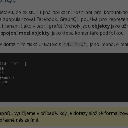
stavu, že existují i jiná aplikační rozhraní pro komunik
 a zpopularizoval Facebook. GraphQL používá pro repreze
a hranami (jako v teorii grafů). Vrcholy jsou
objekty
jako uži
k
spojení mezi objekty
, jako třeba komentáře pod fotkou.
 dotaz níže získá uživatele s
, jeho jméno, e-mail
id: "10"
(id: 
"10"
) {

e

il

iends {

ame

phQL využijeme v případě, kdy je dotazy složité formalizovat
přesně nás zajímá.