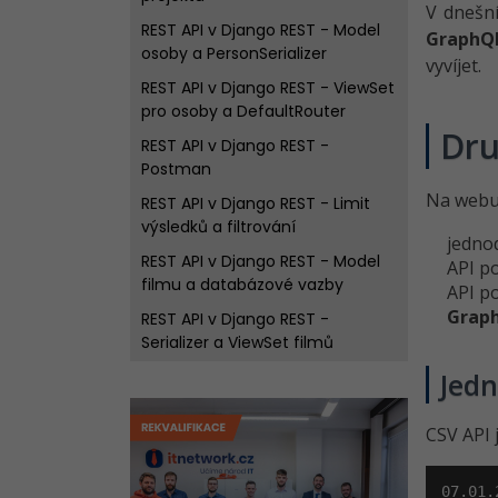
V dneš
REST API v Django REST - Model
GraphQ
osoby a PersonSerializer
vyvíjet.
REST API v Django REST - ViewSet
pro osoby a DefaultRouter
Dru
REST API v Django REST -
Postman
Na webu 
REST API v Django REST - Limit
výsledků a filtrování
jedno
REST API v Django REST - Model
API p
filmu a databázové vazby
API p
Grap
REST API v Django REST -
Serializer a ViewSet filmů
REST API v Django REST -
Jed
Filtrování filmů
CSV API 
REST API v Django REST -
Ukládání hesel
REST API v Django REST -
07.01.