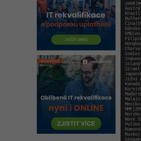
země|m
Autentizace a autorizace
Austrá
Brazíl
REST API v Django REST - Model
Bulhar
uživatele
Čína|ž
Dánsko
REST API v Django REST -
EMU|eu
Registrace a přihlášení
Filipí
Hongko
REST API v Django REST -
Chorva
Oprávnění a práce s klientem
Indie|
Indone
REST API v Django REST - Profily
Island
Izrael
prostředí a přepínání
Japons
Jižní 
REST API v Django REST -
Kanada
Environment a testování
Korejs
Maďars
Kvíz - REST API v Django REST
Malajs
Mexiko
MMF|ZP
Norsko
Nový Z
Polsko
Rumuns
Rusko|
Singap