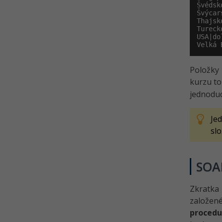
Švédsk
Švýcar
Thajsk
Tureck
USA|do
Velká 
Položky
kurzu to
jednoduc
Je
slo
SOA
Zkratka
založen
procedu