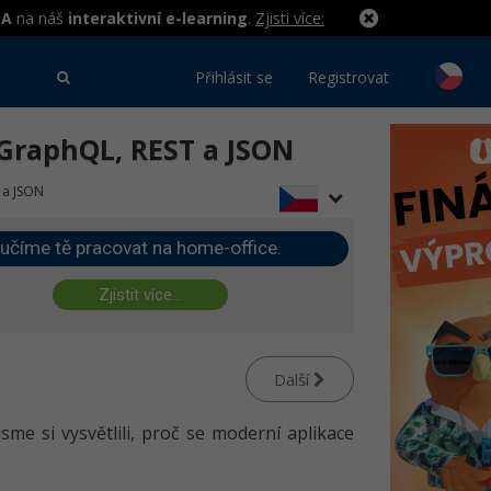
MA
na náš
interaktivní e-learning
.
Zjisti více:
Přihlásit se
Registrovat
 GraphQL, REST a JSON
 a JSON
učíme tě pracovat na home-office.
Zjistit více...
Další
 jsme si vysvětlili, proč se moderní aplikace