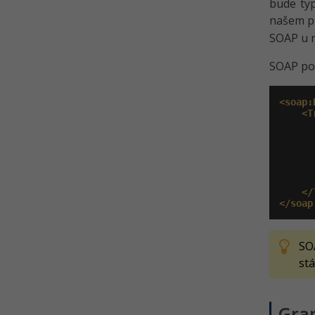
bude ty
našem p
SOAP u n
SOAP pož
<soap:
<T
</
</soap
SO
stá
Gra