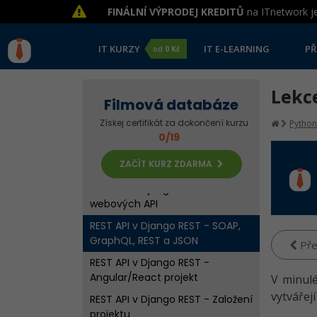
FINÁLNÍ VÝPRODEJ KREDITŮ
na ITnetwork je
IT KURZY
IT E-LEARNING
PŘ
od
0 Kč
Lekce
Filmová databáze
Získej certifikát za dokončení kurzu
Python
0/19
ZAČÍT KURZ ZDARMA
REST API v Django REST - Úvod do
webových API
REST API v Django REST - SOAP,
GraphQL, REST a JSON
Pře
REST API v Django REST -
Angular/React projekt
V minulé
vytvářej
REST API v Django REST - Založení
projektu