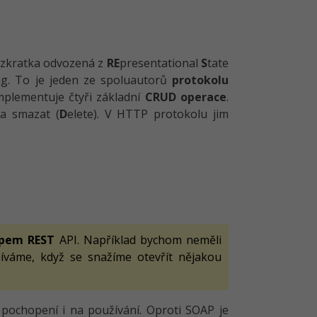
o zkratka odvozená z
RE
presentational
S
tate
ing. To je jeden ze spoluautorů
protokolu
mplementuje čtyři základní
CRUD operace
.
 a smazat (
D
elete). V HTTP protokolu jim
ipem REST
API. Například bychom neměli
íváme, když se snažíme otevřít nějakou
ochopení i na používání. Oproti SOAP je