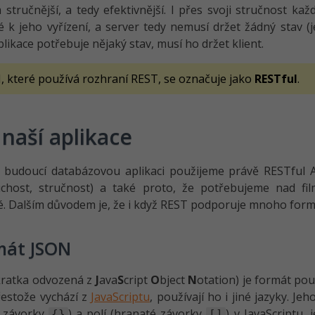
tručnější, a tedy efektivnější. I přes svoji stručnost k
 k jeho vyřízení, a server tedy nemusí držet žádný stav (
likace potřebuje nějaký stav, musí ho držet klient.
I, které používá rozhraní REST, se označuje jako
RESTful
.
 naší aplikace
i budoucí databázovou aplikaci použijeme právě RESTful 
uchost, stručnost) a také proto, že potřebujeme nad fi
. Dalším důvodem je, že i když REST podporuje mnoho form
mát JSON
kratka odvozená z
J
ava
S
cript
O
bject
N
otation) je formát po
estože vychází z
JavaScriptu
, používají ho i jiné jazyky. J
é závorky
) a polí (hranaté závorky
) v JavaScriptu,
{}
[]