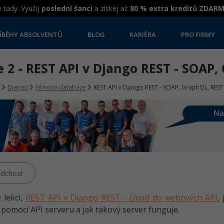
 tady. Využij
poslední šanci
a získej až
80 % extra kreditů ZDAR
ÍBĚHY ABSOLVENTŮ
BLOG
KARIÉRA
PRO FIRMY
 2 - REST API v Django REST - SOAP,
Django
Filmová databáze
REST API v Django REST - SOAP, GraphQL, REST
Na
dchozí
 lekci,
REST API v Django REST - Úvod do webových API
,
í pomocí API serveru a jak takový server funguje.