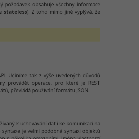
aždý požadavek obsahuje všechny informace
je
stateless
). Z toho mimo jiné vyplývá, že
API. Učiníme tak z výše uvedených důvodů
lmy provádět operace, pro které je REST
átů, převládá používání formátu JSON.
užívaný k uchovávání dat i ke komunikaci na
eho syntaxe je velmi podobná syntaxi objektů
 jen s několika omezeními. Jména vlastností