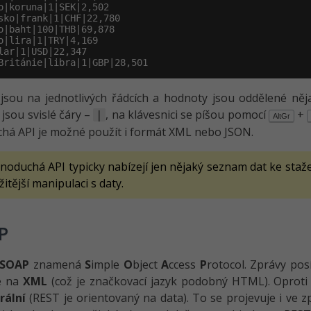
o|koruna|1|SEK|2,502

sko|frank|1|CHF|22,780

o|baht|100|THB|69,878

o|lira|1|TRY|4,169

lar|1|USD|22,347

Británie|libra|1|GBP|28,501
 jsou na jednotlivých řádcích a hodnoty jsou oddělené n
 jsou svislé čáry –
, na klávesnici se píšou pomocí
+
|
AltGr
há API je možné použít i formát XML nebo JSON.
dnoduchá API typicky nabízejí jen nějaký seznam dat ke staž
žitější manipulaci s daty.
P
SOAP
znamená
S
imple
O
bject
A
ccess
P
rotocol. Zprávy po
é na
XML
(což je značkovací jazyk podobný HTML). Oproti a
rální
(REST je orientovaný na data). To se projevuje i ve 