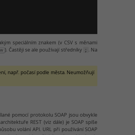
ějakým speciálním znakem (v CSV s měnami
). Častěji se ale používají středníky
. Na
;
W
ení, např. počasí podle města. Neumožňují
sílané pomocí protokolu SOAP jsou obvykle
rchitektuře REST (viz dále) je SOAP spíše
způsobu volání API. URL při používání SOAP