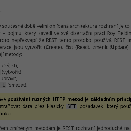
T
v současné době velmi oblíbená architektura rozhraní. Je t
r – pojmu, který zavedl ve své disertační práci Roy Field
proto nepřekvapí, že REST tento protokol používá. REST i
race jsou vytvořit (
C
reate), číst (
R
ead), změnit (
U
pdate)
jí metody:
přečíst),
(vytvořit),
upravit),
(smazat).
TE
ávě
používání různých HTTP metod
je
základním princ
straňovat data přes klasický
požadavek, který použ
GET
ránku.
yřem zmíněným metodám je REST rozhraní jednoduché na p