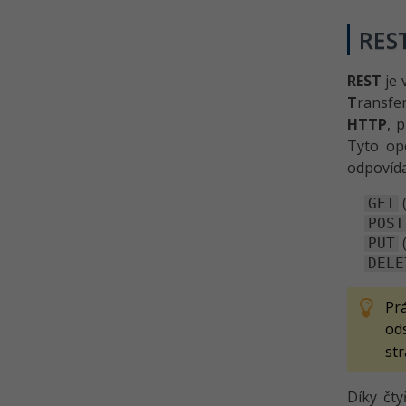
RES
REST
je 
T
ransfe
HTTP
, 
Tyto ope
odpovída
(
GET
POST
(
PUT
DELE
Pr
od
st
Díky čt