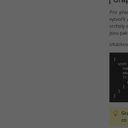
Pro před
vytvořil
vrcholy 
jsou pa
Ukázkový
{

  user
    nam
    ema
    fr
      n
    }

  }

}
Gra
co 