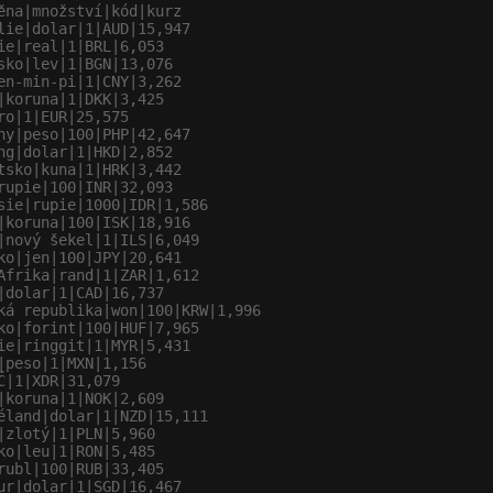
ěna|množství|kód|kurz

lie|dolar|1|AUD|15,947

ie|real|1|BRL|6,053

sko|lev|1|BGN|13,076

en-min-pi|1|CNY|3,262

|koruna|1|DKK|3,425

ro|1|EUR|25,575

ny|peso|100|PHP|42,647

ng|dolar|1|HKD|2,852

tsko|kuna|1|HRK|3,442

rupie|100|INR|32,093

sie|rupie|1000|IDR|1,586

|koruna|100|ISK|18,916

|nový šekel|1|ILS|6,049

ko|jen|100|JPY|20,641

Afrika|rand|1|ZAR|1,612

|dolar|1|CAD|16,737

ká republika|won|100|KRW|1,996

ko|forint|100|HUF|7,965

ie|ringgit|1|MYR|5,431

|peso|1|MXN|1,156

Č|1|XDR|31,079

|koruna|1|NOK|2,609

éland|dolar|1|NZD|15,111

|zlotý|1|PLN|5,960

ko|leu|1|RON|5,485

rubl|100|RUB|33,405

ur|dolar|1|SGD|16,467
