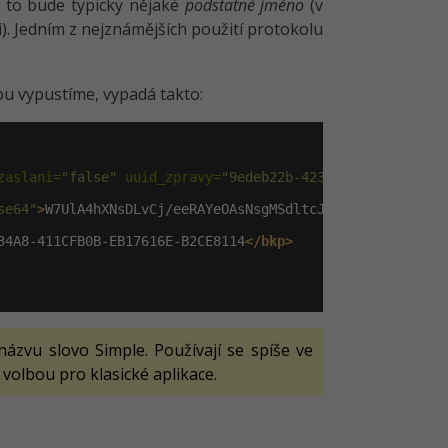
T to bude typicky nějaké
podstatné jméno
(v
i). Jedním z nejznámějších použití protokolu
ou vypustíme, vypadá takto:
zaslani=
"false"
 uuid_zpravy=
"9edeb22b-4234-4047-869c-3a7
se64"
>
W7UlA4hXNsDLvCj/eeRAYeOAsNsgMSdltcJNIW98KQRsfspTMW
34A8-411CFB0B-EB17616E-B2CE8114
</bkp>
ázvu slovo Simple. Používají se spíše ve
 volbou pro klasické aplikace.