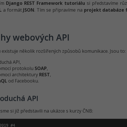
ním
Django REST Framework tutoriálu
si představíme rů
L
a formát
JSON
. Tím se připravíme na
projekt databáze 
hy webových API
existuje několik rozšířených způsobů komunikace. Jsou to:
duchá API,
omocí protokolu
SOAP
,
omocí architektury
REST
,
hQL
od Facebooku.
noduchá API
jsme si již představili na ukázce s kurzy ČNB:
2019 #4
