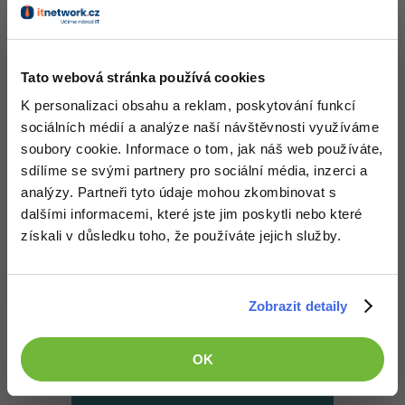
Tato webová stránka používá cookies
K personalizaci obsahu a reklam, poskytování funkcí
Kurz zabere 1 den a má celkem
8 hodin
sociálních médií a analýze naší návštěvnosti využíváme
výuky
. V našich kurzech se zaměřujeme
soubory cookie. Informace o tom, jak náš web používáte,
zejména na to, abys byl po jejich absolvování
sdílíme se svými partnery pro sociální média, inzerci a
schopný samostatně programovat
.
analýzy. Partneři tyto údaje mohou zkombinovat s
dalšími informacemi, které jste jim poskytli nebo které
získali v důsledku toho, že používáte jejich služby.
Začít kurz nyní
Zobrazit detaily
Lze studovat v rámci
akreditovaného kurzu MŠMT
OK
Více informací