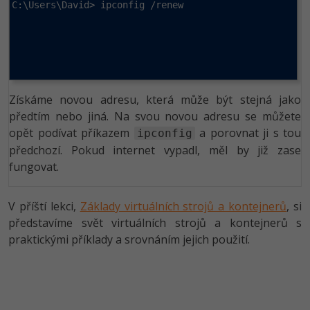
C:\Users\David> ipconfig /renew
Získáme novou adresu, která může být stejná jako
předtím nebo jiná. Na svou novou adresu se můžete
opět podívat příkazem
a porovnat ji s tou
ipconfig
předchozí. Pokud internet vypadl, měl by již zase
fungovat.
V příští lekci,
Základy virtuálních strojů a kontejnerů
, si
představíme svět virtuálních strojů a kontejnerů s
praktickými příklady a srovnáním jejich použití.