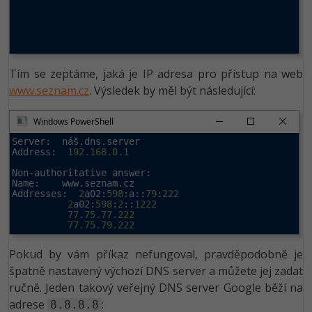
Tím se zeptáme, jaká je IP adresa pro přístup na web
www.seznam.cz
. Výsledek by měl být následující:
Windows PowerShell
Server:  náš.dns.server

Address:  
192.168.0.1
Non-authoritative answer:

Name:    www.seznam.cz

Addresses:  
2
a02:
598
:a::
79
:
222
2
a02:
598
:
2
::
1222
77.75.77.222
77.75.79.222
Pokud by vám příkaz nefungoval, pravděpodobně je
špatně nastavený výchozí DNS server a můžete jej zadat
ručně. Jeden takový veřejný DNS server Google běží na
adrese
:
8.8.8.8