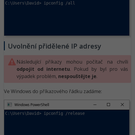
C:\Users\David> ipconfig /all
Uvolnění přidělené IP adresy
Následující příkazy mohou počítač na chvíli
odpojit od internetu
. Pokud by byl pro vás
výpadek problém,
nespouštějte je
.
Ve Windows do příkazového řádku zadáme:
Windows PowerShell
C:\Users\David> ipconfig /release