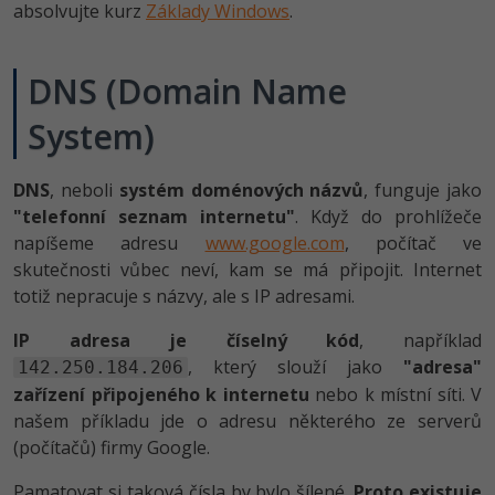
absolvujte kurz
Základy Windows
.
-80%
Blog
Photoshop
Kariéra
-80%
Adobe Illustrator
DNS (Domain Name
Pro firmy
-30%
System)
Adobe Lightroom
-15%
Adobe XD
DNS
, neboli
systém doménových názvů
, funguje jako
"telefonní seznam internetu"
. Když do prohlížeče
-25%
Adobe InDesign
napíšeme adresu
www.google.com
, počítač ve
skutečnosti vůbec neví, kam se má připojit. Internet
Adobe After Effects
totiž nepracuje s názvy, ale s IP adresami.
-80%
Blender
IP adresa je číselný kód
, například
, který slouží jako
"adresa"
142.250.184.206
Inkscape
zařízení připojeného k internetu
nebo k místní síti. V
našem příkladu jde o adresu některého ze serverů
-80%
Fotografování
(počítačů) firmy Google.
Pamatovat si taková čísla by bylo šílené.
Proto existuje
Video