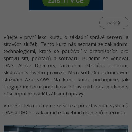
-80%
Vývojář mobilních aplikací
Python
Digitální gramotnost
HTML5, CSS3, Bootstrap, SEO
PHP
-80%
-30%
Specialista na AI a bigdata
JavaScript
Marketing
Další
SQL a databáze
JavaScript
-80%
C# Game developer
PHP
WordPress
Vítejte v první lekci kurzu o základní správě serverů a
Testování a verzování
Python
síťových služeb. Tento kurz nás seznámí se základními
-80%
-30%
Webdesigner
C++
SEO
technologiemi, které se používají v organizacích pro
UML a návrhové vzory
HTML / CSS
správu sítí, počítačů a softwaru. Budeme se věnovat
-80%
Tester
Swift
UX
DNS, Active Directory, virtuálním strojům, zálohám,
React
UML a návrhové vzory
-80%
sledování síťového provozu, Microsoft 365 a cloudovým
Systémový administrátor
Kotlin
Business
službám Azure/AWS. Na konci kurzu pochopíme, jak
Spring
MySQL/MariaDB
-80%
funguje moderní podniková infrastruktura a budeme v
-25%
Grafik / UX/UI návrhář
C
Kryptoměny
ní schopni provádět základní úpravy.
ASP.NET MVC
MS-SQL
-30%
3D grafik
VB.NET
Copywriting
V dnešní lekci začneme ze široka představením systémů
Django
SQLite
DNS a DHCP - základních stavebních kamenů internetu.
-80%
Projektový manažer
SQL
MS Office
Best practices
-80%
Databázový analytik
Návrh SW
Google Dokumenty