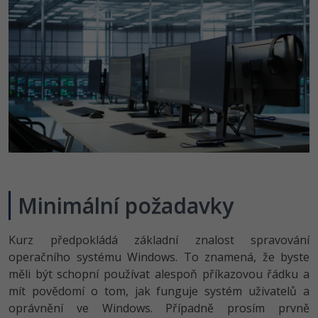
-41%
Copywriter
Algoritmy
Time management
-10%
WordPress specialista
Umělá inteligence (AI)
Windows
SEO specialista
Pro děti
Linux
Více
Sítě
Fórum
Kybernetická bezpečnost
Minimální požadavky
Elektronický podpis
Fórum
Kurz předpokládá základní znalost spravování
operačního systému Windows. To znamená, že byste
Kurzy designu
měli být schopní používat alespoň příkazovou řádku a
mít povědomí o tom, jak funguje systém uživatelů a
-80%
HTML/CSS
Příběhy absolventů
oprávnění ve Windows. Případně prosím prvně