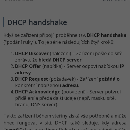
DHCP handshake
Když se zařízení připojí, proběhne tzv.
DHCP handshake
("podání ruky"). To je série následujících čtyř kroků:
DHCP Discover
(nalezení) – Zařízení pošle do sítě
zprávu, že
hledá DHCP server
.
DHCP Offer
(nabídka) - Server odpoví nabídkou
IP
adresy
.
DHCP Request
(požadavek) - Zařízení
požádá o
konkrétní nabízenou
adresu
.
DHCP Acknowledge
(potvrzení) - Server potvrdí
přidělení a předá další údaje (např. masku sítě,
bránu, DNS server).
Takto zařízení během vteřiny získá vše potřebné a může
hned fungovat v síti. DHCP také sleduje, kdy adresa
"vyprší"
(tzv. lease time). Pokud se zařízení odpojí, může