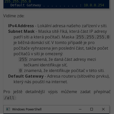
255.255.255.0
   Default Gateway . . . . . . . . . : 
10.0.0.254
Vidíme zde:
IPv4 Address
- Lokální adresa našeho zařízení v síti.
Subnet Mask
- Maska sítě říká, která část IP adresy
patří síti a která počítači. Maska
255.255.255.0
je běžná domácí síť. V tomto případě je pro
počítače vyhrazena jen poslední část, takže počet
počítačů v síti je omezený:
znamená, že daná část adresy mezi
255
tečkami identifikuje síť,
znamená, že identifikuje počítač v této síti.
0
Default Gateway
- Adresa routeru (síťového prvku),
který nás pouští na internet.
Pro ještě detailnější výpis můžeme zadat přepínač
:
/all
Windows PowerShell