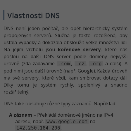
Vlastnosti DNS
DNS není jeden počítač, ale opět hierarchický systém
propojených serverů. Služba je takto rozdělená, aby
ustála výpadky a dokázala obsloužit velké množství lidí.
Na jejím vrcholu jsou
kořenové servery
, které nás
pošlou na další DNS server podle domény nejvyšší
úrovně (zda zadáváme
,
,
a další). A
.com
.cz
.org
pod nimi jsou další úrovně (např. Google). Každá úroveň
má své servery, které vědí, kam směrovat dotazy dál.
Díky tomu je systém rychlý, spolehlivý a snadno
rozšiřitelný.
DNS také obsahuje různé typy záznamů. Například:
A záznam
– Překládá doménové jméno na IPv4
adresu, např.
na
www.google.com
.
142.250.184.206