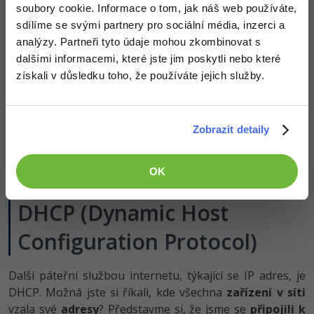
soubory cookie. Informace o tom, jak náš web používáte,
sdílíme se svými partnery pro sociální média, inzerci a
analýzy. Partneři tyto údaje mohou zkombinovat s
dalšími informacemi, které jste jim poskytli nebo které
získali v důsledku toho, že používáte jejich služby.
Zobrazit detaily
OK
DHCP (Dynamic Host
Configuration Protocol)
Další páteřní službou internetu, týkající se IP adres, je
DHCP. Možná jste si říkali, kde všechna
zařízení v síti
vzala své
adresy
? Představme si, že jsme se
připojili k