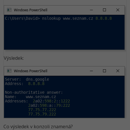
Windows PowerShell
C:\Users\David> nslookup www.seznam.cz 
8.8.8.8
Výsledek:
Windows PowerShell
Server:  dns.google

Address:  
8.8.8.8
Non-authoritative answer:

Name:    www.seznam.cz

Addresses:  
2
a02:
598
:
2
::
1222
2
a02:
598
:a::
79
:
222
77.75.77.222
77.75.79.222
Co výsledek v konzoli znamená?