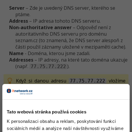
Server
– Zde je uvedený DNS server, kterého se
ptáme.
Address
– IP adresa tohoto DNS serveru.
Non-authoritative answer
– Odpověď není z
autoritativního DNS serveru pro doménu
seznam.cz (to znamená, že DNS server alespoň z
části použil záznamy uložené v mezipaměti cache).
Name
- Doména, kterou jsme zadali.
Addresses
– IP adresy, na které tato doména ukazuje
(např.
).
77.75.77.222
Když si danou adresu
vložíme
77.75.77.222
do adresního řádku prohlížeče (je možné, že se
časem změní, použijte tu adresu, kterou vám
vrátí příkaz), opravdu se nám otevře web
www.seznam.cz
, aniž bychom napsali jeho název.
Tato webová stránka používá cookies
K personalizaci obsahu a reklam, poskytování funkcí
sociálních médií a analýze naší návštěvnosti využíváme