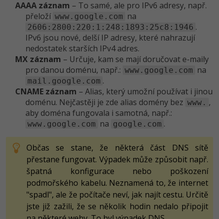
AAAA záznam
– To samé, ale pro IPv6 adresy, např.
přeloží
na
www.google.com
.
2606:2800:220:1:248:1893:25c8:1946
IPv6 jsou nové, delší IP adresy, které nahrazují
nedostatek starších IPv4 adres.
MX záznam
– Určuje, kam se mají doručovat e-maily
pro danou doménu, např.:
na
www.google.com
.
mail.google.com
CNAME záznam
– Alias, který umožní používat i jinou
doménu. Nejčastěji je zde alias domény bez
,
www.
aby doména fungovala i samotná, např.:
na
.
www.google.com
google.com
Občas se stane, že některá část DNS sítě
přestane fungovat. Výpadek může způsobit např.
špatná konfigurace nebo poškození
podmořského kabelu. Neznamená to, že internet
"spadl", ale že počítače neví, jak najít cestu. Určitě
jste již zažili, že se několik hodin nedalo připojit
na některé weby. To byl výpadek DNS.