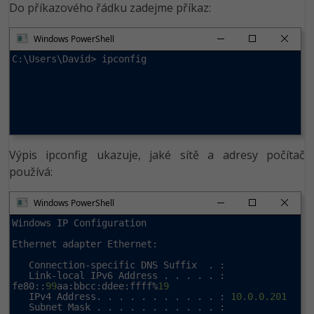
Do příkazového řádku zadejme příkaz:
Windows PowerShell
C:\Users\David> ipconfig
Výpis ipconfig ukazuje, jaké sítě a adresy počítač
používá:
Windows PowerShell
Windows IP Configuration

Ethernet adapter Ethernet:

   Connection-specific DNS Suffix  . :

   Link-local IPv6 Address . . . . . : 
fe80::
99
aa:bbcc:ddee:ffff%
19
   IPv4 Address. . . . . . . . . . . : 
10.0.0.201
   Subnet Mask . . . . . . . . . . . : 