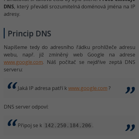
DNS
, který převádí srozumitelná doménová jména na IP
adresy.
Ostatní
Fórum
Princip DNS
Napíšeme tedy do adresního řádku prohlížeče adresu
webu, např. již zmíněný web Google na adrese
www.google.com
. Náš počítač se nejdříve zeptá DNS
serveru:
Jaká IP adresa patří k
www.google.com
?
DNS server odpoví:
Připoj se k
.
142.250.184.206