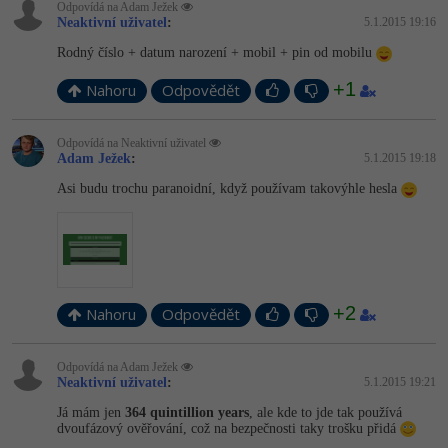
Odpovídá na Adam Ježek
Neaktivní uživatel
:
5.1.2015 19:16
Rodný číslo + datum narození + mobil + pin od mobilu
+1
Nahoru
Odpovědět
Odpovídá na Neaktivní uživatel
Adam Ježek
:
5.1.2015 19:18
Asi budu trochu paranoidní, když používam takovýhle hesla
+2
Nahoru
Odpovědět
Odpovídá na Adam Ježek
Neaktivní uživatel
:
5.1.2015 19:21
Já mám jen
364 quintillion years
, ale kde to jde tak používá
dvoufázový ověřování, což na bezpečnosti taky trošku přidá