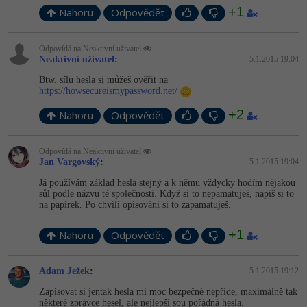
Video
+1
Nahoru
Odpovědět
-41%
Copywriter
Algoritmy
Time management
Ostatní
Odpovídá na Neaktivní uživatel
-10%
WordPress specialista
Umělá inteligence (AI)
Neaktivní uživatel
:
5.1.2015 19:04
Windows
Fórum
Btw. sílu hesla si můžeš ověřit na
SEO specialista
Pro děti
https://howsecureismypassword.net/
Linux
+2
Nahoru
Odpovědět
Více
Sítě
Odpovídá na Neaktivní uživatel
Fórum
Kybernetická bezpečnost
Jan Vargovský
:
5.1.2015 19:04
Já používám základ hesla stejný a k němu vždycky hodím nějakou
Elektronický podpis
sůl podle názvu té společnosti. Když si to nepamatuješ, napiš si to
na papírek. Po chvíli opisování si to zapamatuješ.
Fórum
+1
Nahoru
Odpovědět
Adam Ježek
:
5.1.2015 19:12
Zapisovat si jentak hesla mi moc bezpečné nepříde, maximálně tak
některé zprávce hesel, ale nejlepší sou pořádná hesla.