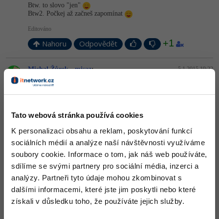
Btw. to slovo "jen"
Btw2. Počkej až začneš zapomínat
Editováno
+1
Nahoru
Odpovědět
Michal Žůrek - misaz
:
5.1.2015 19:22
dejte do hesla český znak a máte vyhráno, polovina si vyláme zuby
už v základu a té druhé to bude strašně trvat. protože české znaky
většinou nebývají na předních příčkách unicode....
Tato webová stránka používá cookies
+1
Nahoru
Odpovědět
K personalizaci obsahu a reklam, poskytování funkcí
sociálních médií a analýze naší návštěvnosti využíváme
Odpovídá na Neaktivní uživatel
soubory cookie. Informace o tom, jak náš web používáte,
Adam Ježek
:
5.1.2015 19:27
sdílíme se svými partnery pro sociální média, inzerci a
Dvoufázový mam taky
Jen mě štve mrkvosoft, s jeho limitem
analýzy. Partneři tyto údaje mohou zkombinovat s
16 znaků na heslo. To jako před pár lety někdo omylem spustil
příkaz
dalšími informacemi, které jste jim poskytli nebo které
získali v důsledku toho, že používáte jejich služby.
CREATE TABLE [dbo].[Users]

(
