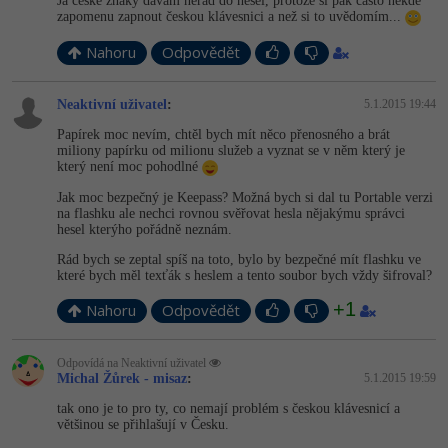
Já české znaky dávám nerad do hesel, protože si pak často někde
zapomenu zapnout českou klávesnici a než si to uvědomím...
Nahoru
Odpovědět
Neaktivní uživatel
:
5.1.2015 19:44
Papírek moc nevím, chtěl bych mít něco přenosného a brát
miliony papírku od milionu služeb a vyznat se v něm který je
který není moc pohodlné
Jak moc bezpečný je Keepass? Možná bych si dal tu Portable verzi
na flashku ale nechci rovnou svěřovat hesla nějakýmu správci
hesel kterýho pořádně neznám.
Rád bych se zeptal spíš na toto, bylo by bezpečné mít flashku ve
které bych měl texťák s heslem a tento soubor bych vždy šifroval?
+1
Nahoru
Odpovědět
Odpovídá na Neaktivní uživatel
Michal Žůrek - misaz
:
5.1.2015 19:59
tak ono je to pro ty, co nemají problém s českou klávesnicí a
většinou se přihlašují v Česku.