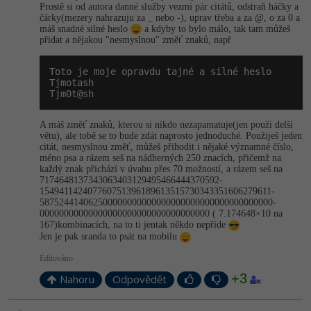
Prostě si od autora danné služby vezmi pár citátů, odstraň háčky a
čárky(mezery nahrazuju za _ nebo -), uprav třeba a za @, o za 0 a
máš snadné silné heslo
a kdyby to bylo málo, tak tam můžeš
přidat a nějakou "nesmyslnou" změť znaků, např
Toto je moje opravdu tajné a silné heslo

Tjmotash

Tjm0t@sh
A máš změť znaků, kterou si nikdo nezapamatuje(jen použi delší
větu), ale tobě se to bude zdát naprosto jednoduché. Použiješ jeden
citát, nesmyslnou změť, můžeš přihodit i nějaké významné číslo,
méno psa a rázem seš na nádherných 250 znacích, přičemž na
každý znak přichází v úvahu přes 70 možností, a rázem seš na
7174648137343­063403129495466444370592­
154941142407760751396189­613515730343351606279611­
587524414062500000000000­000000000000000000000000­
000000000000000000000000­00000000000 ( 7.174648×10 na
167)kombinacích, na to ti jentak někdo nepříde
Jen je pak sranda to psát na mobilu
Editováno
+3
Nahoru
Odpovědět