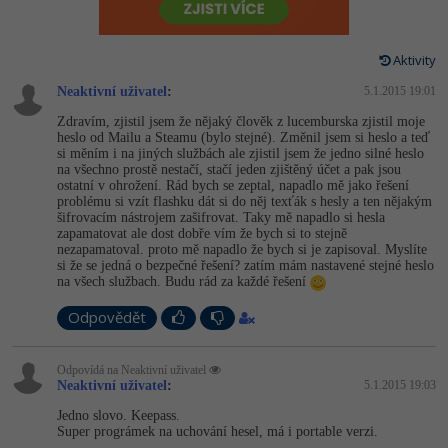
-80%
Vývojář mobilních aplikací
-80%
Python
Digitální gramotnost
Photoshop
HTML5, CSS3, Bootstrap, SEO
PHP
-80%
-30%
Specialista na AI a bigdata
Aktivity
-80%
JavaScript
Marketing
Adobe Illustrator
SQL a databáze
JavaScript
Neaktivní uživatel
:
5.1.2015 19:01
-80%
C# Game developer
-30%
PHP
WordPress
Adobe Lightroom
Zdravím, zjistil jsem že nějaký člověk z lucemburska zjistil moje
Testování a verzování
Python
heslo od Mailu a Steamu (bylo stejné). Změnil jsem si heslo a teď
-80%
-30%
Webdesigner
si měním i na jiných službách ale zjistil jsem že jedno silné heslo
-15%
C++
SEO
Adobe XD
na všechno prostě nestačí, stačí jeden zjištěný účet a pak jsou
UML a návrhové vzory
HTML / CSS
ostatní v ohrožení. Rád bych se zeptal, napadlo mě jako řešení
-80%
Tester
problému si vzít flashku dát si do něj texťák s hesly a ten nějakým
-25%
Swift
UX
Adobe InDesign
šifrovacím nástrojem zašifrovat. Taky mě napadlo si hesla
React
UML a návrhové vzory
zapamatovat ale dost dobře vím že bych si to stejně
-80%
Systémový administrátor
nezapamatoval. proto mě napadlo že bych si je zapisoval. Myslíte
Kotlin
Business
Adobe After Effects
si že se jedná o bezpečné řešení? zatím mám nastavené stejné heslo
Spring
MySQL/MariaDB
na všech službach. Budu rád za každé řešení
-80%
-25%
Grafik / UX/UI návrhář
-80%
C
Kryptoměny
Blender
ASP.NET MVC
Odpovědět
MS-SQL
-30%
3D grafik
VB.NET
Copywriting
Inkscape
Django
SQLite
Odpovídá na Neaktivní uživatel
Neaktivní uživatel
:
5.1.2015 19:03
-80%
Projektový manažer
-80%
SQL
MS Office
Fotografování
Best practices
Jedno slovo. Keepass.
-80%
Super prográmek na uchování hesel, má i portable verzi.
Databázový analytik
Návrh SW
Google Dokumenty