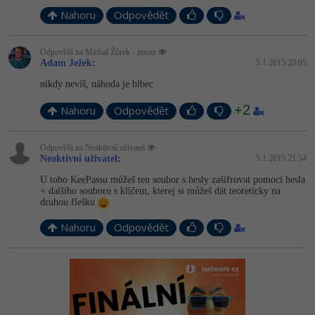
Nahoru
Odpovědět
Odpovídá na Michal Žůrek - misaz
Adam Ježek
:
5.1.2015 20:05
nikdy nevíš, náhoda je blbec
+2
Nahoru
Odpovědět
Odpovídá na Neaktivní uživatel
Neaktivní uživatel
:
5.1.2015 21:54
U toho KeePassu můžeš ten soubor s hesly zašifrovat pomocí hesla
+ dalšího souboru s klíčem, kterej si můžeš dát teoreticky na
druhou flešku
Nahoru
Odpovědět