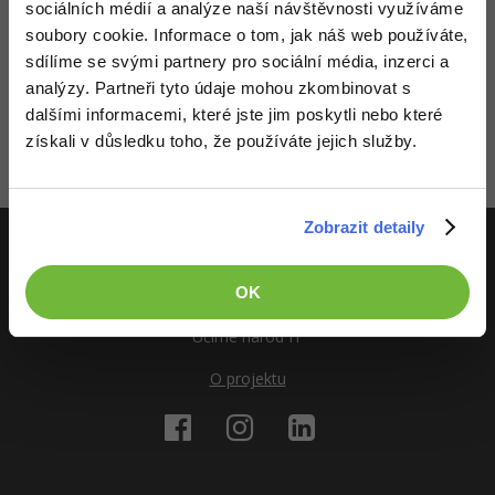
Video
sociálních médií a analýze naší návštěvnosti využíváme
-41%
soubory cookie. Informace o tom, jak náš web používáte,
Copywriter
Algoritmy
Time management
Ostatní
Děláme co je v našich silách, aby byly zdejší diskuze co
sdílíme se svými partnery pro sociální média, inzerci a
nejkvalitnější. Tato diskuze byla označena moderátorem jako
-10%
analýzy. Partneři tyto údaje mohou zkombinovat s
WordPress specialista
nekonstruktivní a myslíme si, že nemá pro veřejnost příliš
Umělá inteligence (AI)
Windows
Fórum
dalšími informacemi, které jste jim poskytli nebo které
vysokou hodnotu. Členy můžete samozřejmě stále oslovit
soukromě a to formou zpráv nebo chatu.
získali v důsledku toho, že používáte jejich služby.
SEO specialista
Pro děti
Linux
Zobrazeno 1 zpráv z 1.
Více
Sítě
Zobrazit detaily
Fórum
Kybernetická bezpečnost
ITnetwork.cz
OK
Elektronický podpis
Učíme národ IT
Fórum
O projektu