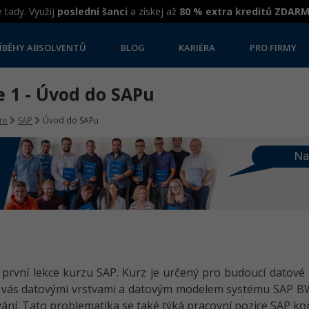
 tady. Využij
poslední šanci
a získej až
80 % extra kreditů ZDAR
ÍBĚHY ABSOLVENTŮ
BLOG
KARIÉRA
PRO FIRMY
e 1 - Úvod do SAPu
re
SAP
Úvod do SAPu
Na
u první lekce kurzu SAP. Kurz je určený pro budoucí datov
 vás datovými vrstvami a datovým modelem systému SAP B
ání. Tato problematika se také týká pracovní pozice SAP kon