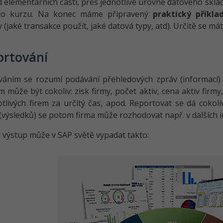
 elementárních částí, přes jednotlivé úrovně datového skla
oto kurzu. Na konec máme připravený
praktický příkla
y (jaké transakce použít, jaké datová typy, atd). Určitě se má
ortování
áním se rozumí podávání přehledových zpráv (informací) o
 může být cokoliv: zisk firmy, počet aktiv, cena aktiv fir
otlivých firem za určitý čas, apod. Reportovat se dá coko
(výsledků) se potom firma může rozhodovat např. v dalších in
 výstup může v SAP světě vypadat takto: