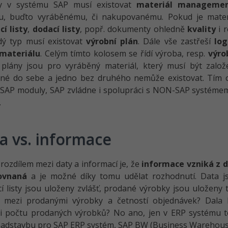
ky v systému SAP musí existovat
materiál manageme
lu, buďto vyráběnému, či nakupovanému. Pokud je mater
í listy
,
dodací listy
, popř. dokumenty ohledně
kvality
i r
dý typ musí existovat
výrobní plán
. Dále vše zastřeší
log
materiálu
. Celým tímto kolosem se řídí výroba, resp.
výro
plány jsou pro vyráběný materiál, který musí být založe
né do sebe a jedno bez druhého nemůže existovat. Tím ov
SAP moduly, SAP zvládne i spolupráci s NON-SAP systémem
.
a vs. informace
rozdílem mezi daty a informací je, že
informace vzniká z 
ovnaná
a je možné díky tomu udělat rozhodnutí. Data j
í listy jsou uloženy zvlášť, prodané výrobky jsou uloženy 
e mezi prodanými výrobky a četností objednávek? Dala 
ti počtu prodaných výrobků? No ano, jen v ERP systému t
nadstavbu pro SAP ERP systém, SAP BW (Business Warehouse)