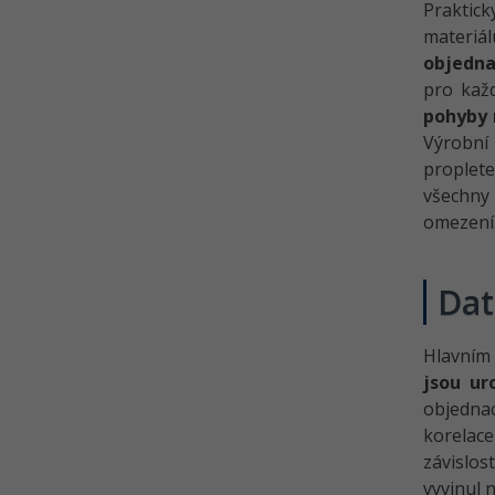
Praktic
materiá
objednac
pro kaž
pohyby 
Výrobní 
proplete
všechny 
omezení
Dat
Hlavním 
jsou ur
objednac
korelac
závislos
vyvinul 