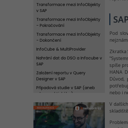
Transformace mezi InfoObjekty
v SAP
SA
Transformace mezi InfoObjekty
- Pokračování
Pod slo
Transformace mezi InfoObjekty
nejznámě
- Dokončení
InfoCube & MultiProvider
Zkratka 
Nahrání dat do DSO a Infocube v
"Systems
SAP
spíše pr
HANA DB
Založení reportu v Query
Důvod, p
Designer v SAP
potřebuj
Případová studie v SAP (aneb
nebo i ne
něco praktického)
Případová studie v SAP (aneb
V dalšíc
něco praktického) - Dokončení
skladišt
Problema