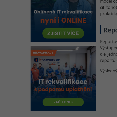
model od
cíl toh
praktick
Rep
Reportov
Výstupem
dle jedn
reportů 
Výsledný