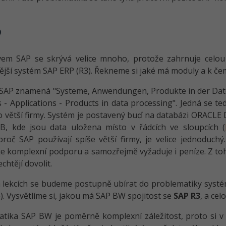
P
vem SAP se skrývá velice mnoho, protože zahrnuje celou
jší systém SAP ERP (R3). Řekneme si jaké má moduly a k čem
SAP znamená "Systeme, Anwendungen, Produkte in der Daten
 - Applications - Products in data processing". Jedná se t
o větší firmy. Systém je postavený buď na databázi ORACLE D
, kde jsou data uložena místo v řádcích ve sloupcích (
roč SAP používají spíše větší firmy, je velice jednoduchý
e komplexní podporu a samozřejmě vyžaduje i peníze. Z t
chtějí dovolit.
h lekcích se budeme postupně ubírat do problematiky sys
ě). Vysvětlíme si, jakou má SAP BW spojitost se
SAP R3
, a cel
tika SAP BW je poměrně komplexní záležitost, proto si v n