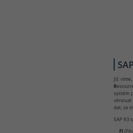
SAP
Již víme
R
esour
systém 
věnovat 
dat, se 
SAP R3 s
FI
(Fin