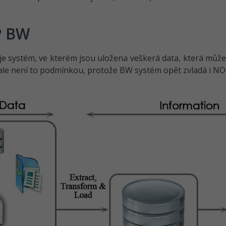
P BW
e systém, ve kterém jsou uložena veškerá data, která může
ale není to podmínkou, protože BW systém opět zvladá i N