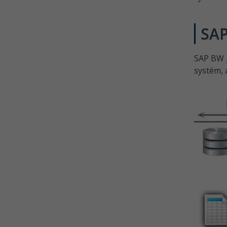
SA
SAP BW j
systém, 