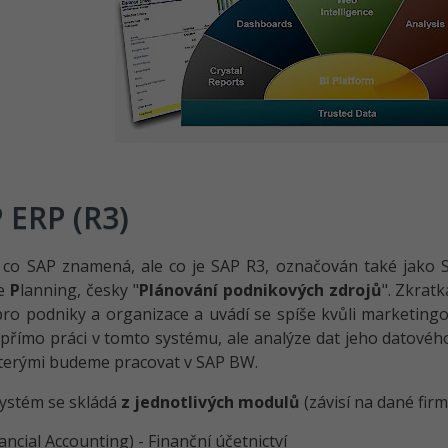
 ERP (R3)
, co SAP znamená, ale co je SAP R3, označován také jako
ce
P
lanning, česky "
Plánování podnikových zdrojů
". Zkrat
pro podniky a organizace a uvádí se spíše kvůli marketi
přímo práci v tomto systému, ale analýze dat jeho datového
kterými budeme pracovat v SAP BW.
ystém se skládá
z jednotlivých modulů
(závisí na dané fir
ancial Accounting) - Finanční účetnictví