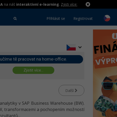
MA
na náš
interaktivní e-learning
.
Zjisti více:
Přihlásit se
Registrovat
učíme tě pracovat na home-office.
Zjistit více...
Další
é analytiky v SAP Business Warehouse (BW).
W, transformacemi a pochopením možností
zultantů...