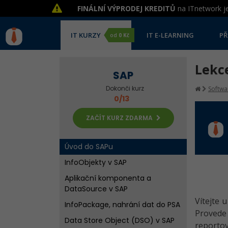
FINÁLNÍ VÝPRODEJ KREDITŮ
na ITnetwork je
IT KURZY
IT E-LEARNING
PŘ
od
0 Kč
Lekc
SAP
Dokonči kurz
Softwa
0/13
ZAČÍT KURZ ZDARMA
Úvod do SAPu
InfoObjekty v SAP
Aplikační komponenta a
DataSource v SAP
Vítejte 
InfoPackage, nahrání dat do PSA
Provede
Data Store Object (DSO) v SAP
reportov