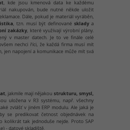
nt
, kde jsou kmenová data ke každému
iál nakupován, bude nutné někde uložit
eklamace. Dále, pokud je materiál vyráběn,
istika
, tzn. musí být definované
sklady
a
bní zakázky
, které využívají výrobní plány.
ný v master datech. Je to ve finále celé
šem nechci říci, že každá firma musí mít
, jen napojení a komunikace může mít svá
dat
, jakmile mají nějakou
strukturu, smysl,
sou uložena v R3 systému, např. všechny
také zvlášť v jiném ERP modulu. Ale jaká je
by se predikovat četnost objednávek na
o kolikrát tak jednoduše nejde. Proto SAP
 - datové skladiště.