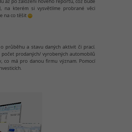
du až po založení nového reportu, což bude
d
, na kterém si vysvětlíme probrané věci
te na co těšit
 průběhu a stavu daných aktivit či prací.
my, počet prodaných/ vyrobených automobilů
liv, co má pro danou firmu význam. Pomocí
vesticích.