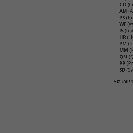
CO
(C
AM
(A
PS
(Pr
WF
(W
IS
(Ind
HR
(Hu
PM
(P
MM
(M
QM
(Q
PP
(Pr
SD
(Sa
Vizualiz