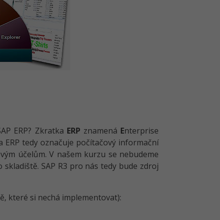
 SAP ERP? Zkratka
ERP
znamená
E
nterprise
ka ERP tedy označuje počítačový informační
ngovým účelům. V našem kurzu se nebudeme
 skladiště. SAP R3 pro nás tedy bude zdroj
mě, které si nechá implementovat):