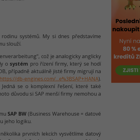
 rodinu systémů. My si dnes představíme
u slouží.
verarbeitung", což je analogicky anglicky
edy o
systém
pro řízení firmy, který se hodí
B, případně aktuálně jisté firmy migrují na
https://db-engines.com/…e%3BSAP+HANA
).
. Jedná se o komplexní řešení, které také
ohoto důvodu si SAP menší firmy nemohou a
tému
SAP BW
(Business Warehouse = datové
ou jeho logiku.
ěkolika prvních lekcích vysvětlíme datový