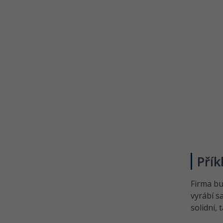
Přík
Firma bu
vyrábí s
solidní,