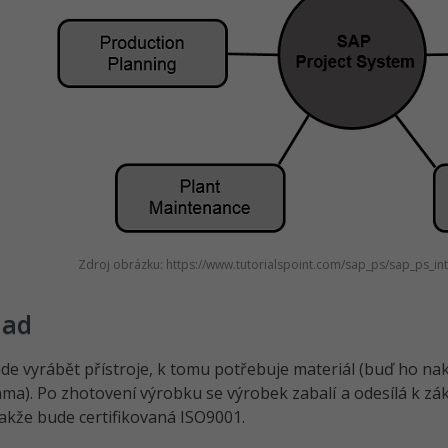
Zdroj obrázku: https://www.tutorialspoint.com/sap_ps/sap_ps_i
lad
de vyrábět přístroje, k tomu potřebuje materiál (buď ho na
ama). Po zhotovení výrobku se výrobek zabalí a odesílá k zá
 takže bude certifikovaná ISO9001.