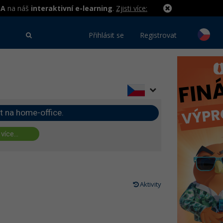
MA
na náš
interaktivní e-learning
.
Zjisti více:
Přihlásit se
Registrovat
t na home-office.
 více...
Aktivity