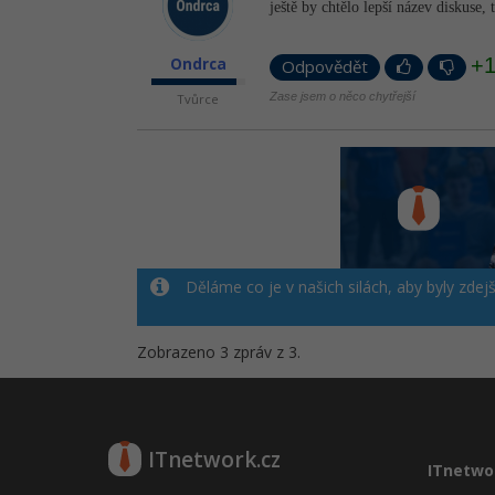
ještě by chtělo lepší název diskuse,
+
Ondrca
Odpovědět
Zase jsem o něco chytřejší
Tvůrce
Děláme co je v našich silách, aby byly zdej
Zobrazeno 3 zpráv z 3.
ITnetwork.cz
ITnetwo