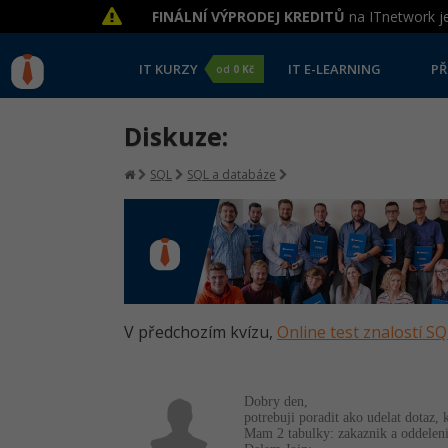
FINÁLNÍ VÝPRODEJ KREDITŮ
na ITnetwork je
IT KURZY
IT E-LEARNING
PŘ
od
0 Kč
Diskuze:
SQL
SQL a databáze
V předchozím kvízu,
Online test znalostí SQ
Dobry den,
potrebuji poradit ako udelat dotaz, 
Mam 2 tabulky: zakaznik a oddelen