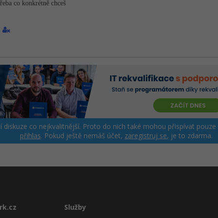
 třeba co konkrétně chceš
1
ší diskuze co nejkvalitnější. Proto do nich také mohou přispívat pouze
přihlas
. Pokud ještě nemáš účet,
zaregistruj se
, je to zdarma.
rk.cz
Služby