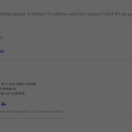
IN(b.prijem), b.oddeleni /*b.oddeleni nesmi byt v klausuli GOUP BY, ale potre
i;
 se v tom dalo vyznat.
š sloupce)
out za výsledek.
3
se totiž najde blbec, který to neví a udělá to...