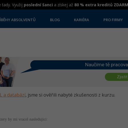
 tady. Využij
poslední šanci
a získej až
80 % extra kreditů ZDAR
ÍBĚHY ABSOLVENTŮ
BLOG
KARIÉRA
PRO FIRMY
Naučíme tě pracova
Zjistit
L a databází
, jsme si ověřili nabyté zkušenosti z kurzu.
ktery by mi vracel nasledujici:
i