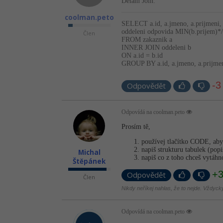
Delam Join:
coolman.peto
SELECT a.id, a.jmeno, a.prijmeni, M
oddeleni odpovida MIN(b.prijem)*/
Člen
FROM zakaznik a
INNER JOIN oddeleni b
ON a.id = b.id
GROUP BY a.id, a.jmeno, a.prijmen
-3
Odpovědět
Odpovídá na coolman.peto
Prosím tě,
používej tlačítko CODE, aby
napiš strukturu tabulek (popi
Michal
napiš co z toho chceš vytáhn
Štěpánek
+
Odpovědět
Člen
Nikdy neříkej nahlas, že to nejde. Vždycky 
Odpovídá na coolman.peto