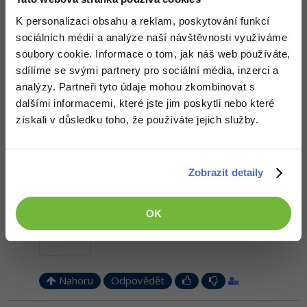
         </tr>

<?php endwhile; ?>

K personalizaci obsahu a reklam, poskytování funkcí
      </
table
>

sociálních médií a analýze naší návštěvnosti využíváme
   </body>

</html>
soubory cookie. Informace o tom, jak náš web používáte,
sdílíme se svými partnery pro sociální média, inzerci a
Mělo by to fungovat, nezkoušel jsem to. Kdyby ne, tak řekni
analýzy. Partneři tyto údaje mohou zkombinovat s
Editováno
dalšími informacemi, které jste jim poskytli nebo které
získali v důsledku toho, že používáte jejich služby.
Nahoru
Odpovědět
Odpovídá na Neaktivní uživatel
pokusnicek
:
7.6.2014 21:09
Zobrazit detaily
Bohužel..
OK
Nahoru
Odpovědět