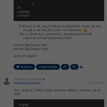
        }

?>

</body>

</html>
Potřebuju to tak, abych kliknul na jakoukoliv osobu, tak aby
mi pak to už vím jak vyjelo o ní informace.
Aby to jakože bylo automaticky, abych nemusel zvlášt
vypisovat uzivatel.php?jme­no=lucie.
uzivatel.php?jme­no=petr.
uzivatel.php?jme­no=karel.
Jestli mě chápeš?
Nahoru
Odpovědět
Odpovídá na pokusnicek
Neaktivní uživatel
:
7.6.2014 21:04
Ano, chápu tě. Tohle ti bude vypisovat odkazy s jménem, jak jsi
chtěl:
 <?php
