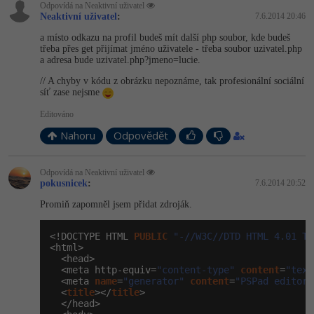
-30%
Odpovídá na Neaktivní uživatel
Kariéra
-80%
Marketing
Adobe Illustrator
Neaktivní uživatel
:
7.6.2014 20:46
Pro firmy
a místo odkazu na profil budeš mít další php soubor, kde budeš
-30%
WordPress
Adobe Lightroom
třeba přes get přijímat jméno uživatele - třeba soubor uzivatel.php
a adresa bude uzivatel.php?jme­no=lucie.
-30%
-15%
SEO
Adobe XD
// A chyby v kódu z obrázku nepoznáme, tak profesionální sociální
síť zase nejsme
-25%
UX
Adobe InDesign
Editováno
Nahoru
Odpovědět
Business
Adobe After Effects
-25%
-80%
Odpovídá na Neaktivní uživatel
Kryptoměny
Blender
pokusnicek
:
7.6.2014 20:52
-30%
Promiň zapomněl jsem přidat zdroják.
Copywriting
Inkscape
-80%
<!DOCTYPE HTML 
PUBLIC
"-//W3C//DTD HTML 4.01 Tr
-80%
MS Office
Fotografování
<html>

  <head>

  <meta http-equiv=
"content-type"
content
=
"text
Google Dokumenty
Video
  <meta 
name
=
"generator"
content
=
"PSPad editor,
  <
title
></
title
>

  </head>

Time management
Ostatní