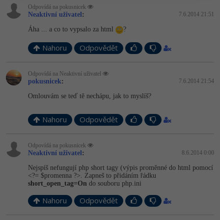
Odpovídá na pokusnicek
Neaktivní uživatel
:
7.6.2014 21:51
Áha ... a co to vypsalo za html
?
Nahoru
Odpovědět
Odpovídá na Neaktivní uživatel
pokusnicek
:
7.6.2014 21:54
Omlouvám se teď tě nechápu, jak to myslíš?
Nahoru
Odpovědět
Odpovídá na pokusnicek
Neaktivní uživatel
:
8.6.2014 0:00
Nejspíš nefungují php short tagy (výpis proměnné do html pomocí
<?= $promenna ?>. Zapneš to přidáním řádku
short_open_tag=On
do souboru php.ini
Nahoru
Odpovědět