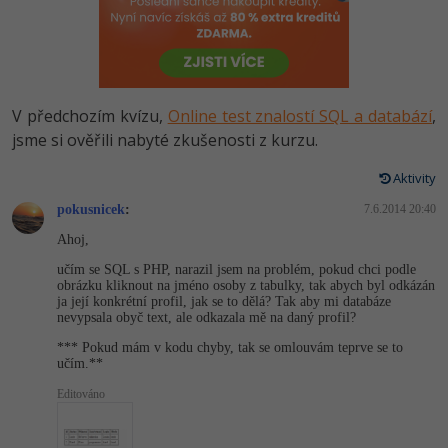
-80%
Vývojář mobilních aplikací
Python
HTML5, CSS3, Bootstrap, SEO
PHP
-80%
Specialista na AI a bigdata
JavaScript
SQL a databáze
JavaScript
-80%
C# Game developer
PHP
V předchozím kvízu,
Online test znalostí SQL a databází
,
Testování a verzování
Python
jsme si ověřili nabyté zkušenosti z kurzu.
-80%
Webdesigner
C++
UML a návrhové vzory
Aktivity
HTML / CSS
-80%
Tester
Swift
pokusnicek
:
7.6.2014 20:40
React
UML a návrhové vzory
Ahoj,
-80%
Systémový administrátor
Kotlin
učím se SQL s PHP, narazil jsem na problém, pokud chci podle
Spring
MySQL/MariaDB
obrázku kliknout na jméno osoby z tabulky, tak abych byl odkázán
-80%
Grafik / UX/UI návrhář
C
ja její konkrétní profil, jak se to dělá? Tak aby mi databáze
ASP.NET MVC
nevypsala obyč text, ale odkazala mě na daný profil?
MS-SQL
3D grafik
VB.NET
*** Pokud mám v kodu chyby, tak se omlouvám teprve se to
učím.**
Django
SQLite
Projektový manažer
SQL
Editováno
Best practices
-80%
Databázový analytik
Návrh SW