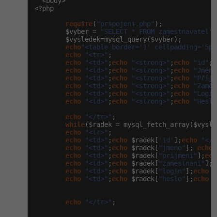
  <body>

<?php

Windows
Fórum
require
(
"pripojeni.php"
);

        $vyber = 
"SELECT * FROM zamestnavatel"
;

        $vysledek=mysql_query($vyber);

Linux
echo
"<table border='1' cellpadding='5px
echo
"<tr>"
;

echo
"<td>"
;
echo
"<strong>"
;
echo
"id"
; 
Sítě
echo
"<td>"
;
echo
"<strong>"
;
echo
"Jméno
echo
"<td>"
;
echo
"<strong>"
;
echo
"Příjm
echo
"<td>"
;
echo
"<strong>"
;
echo
"Zaměs
Kybernetická bezpečnost
echo
"<td>"
;
echo
"<strong>"
;
echo
"Login
echo
"<td>"
;
echo
"<strong>"
;
echo
"Heslo
Elektronický podpis
echo
"</tr>"
;

while
($radek = mysql_fetch_array($vysle
echo
"<tr>"
;

Fórum
echo
"<td>"
;
echo
 $radek[
'id'
];
echo
"</t
echo
"<td>"
;
echo
 $radek[
"jmeno"
]; 
echo
echo
"<td>"
;
echo
 $radek[
"prijmeni"
];
ech
echo
"<td>"
;
echo
 $radek[
"zamestnani"
];
e
echo
"<td>"
;
echo
 $radek[
"login"
];
echo
"
echo
"<td>"
;
echo
 $radek[
"heslo"
];
echo
"
echo
"</tr>"
;
