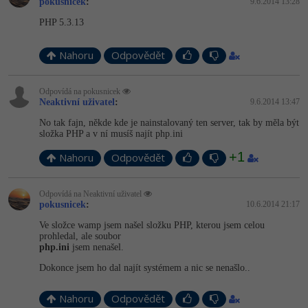
pokusnicek
:
9.6.2014 13:28
PHP 5.3.13
Nahoru
Odpovědět
Odpovídá na pokusnicek
Neaktivní uživatel
:
9.6.2014 13:47
No tak fajn, někde kde je nainstalovaný ten server, tak by měla být
složka PHP a v ní musíš najít php.ini
+1
Nahoru
Odpovědět
Odpovídá na Neaktivní uživatel
pokusnicek
:
10.6.2014 21:17
Ve složce wamp jsem našel složku PHP, kterou jsem celou
prohledal, ale soubor
php.ini
jsem nenašel.
Dokonce jsem ho dal najít systémem a nic se nenašlo..
Nahoru
Odpovědět