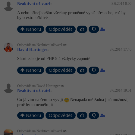
Neaktivní uživatel
:
8.6.2014 0:00
A nebo přinejhorším všechny proměnné vypiš přes echo, coš by
bylo extra ošklivé.
Nahoru
Odpovědět
Odpovídá na Neaktivní uživatel
David Hartinger
:
8.6.2014 17:46
Short echo je od PHP 5.4 vždycky zapnuté.
Nahoru
Odpovědět
Odpovídá na David Hartinger
Neaktivní uživatel
:
8.6.2014 19:51
Co já vím na čem to vyvíjí
Nenapadá mě žádná jiná možnost,
proč by to nemělo jít.
Nahoru
Odpovědět
Odpovídá na Neaktivní uživatel