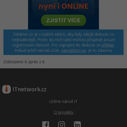
Windows
Fórum
Linux
Děláme co je v našich silách, aby byly zdejší diskuze co
Sítě
nejkvalitnější. Proto do nich také mohou přispívat pouze
registrovaní členové. Pro zapojení do diskuze se
přihlas
.
Pokud ještě nemáš účet,
zaregistruj se
, je to zdarma.
Kybernetická bezpečnost
Zobrazeno 6 zpráv z 6.
Elektronický podpis
Fórum
ITnetwork.cz
Učíme národ IT
O projektu