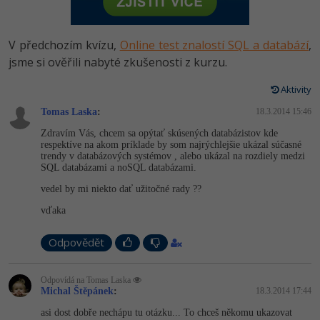
-80%
Vývojář mobilních aplikací
Python
HTML5, CSS3, Bootstrap, SEO
PHP
-80%
Specialista na AI a bigdata
V předchozím kvízu,
Online test znalostí SQL a databází
,
JavaScript
SQL a databáze
jsme si ověřili nabyté zkušenosti z kurzu.
JavaScript
-80%
C# Game developer
PHP
Aktivity
Testování a verzování
Python
-80%
Webdesigner
Tomas Laska
C++
:
18.3.2014 15:46
UML a návrhové vzory
HTML / CSS
Zdravím Vás, chcem sa opýtať skúsených databázistov kde
-80%
Tester
respektíve na akom príklade by som najrýchlejšie ukázal súčasné
Swift
trendy v databázových systémov , alebo ukázal na rozdiely medzi
React
UML a návrhové vzory
SQL databázami a noSQL databázami.
-80%
Systémový administrátor
Kotlin
vedel by mi niekto dať užitočné rady ??
Spring
MySQL/MariaDB
-80%
Grafik / UX/UI návrhář
vďaka
C
ASP.NET MVC
MS-SQL
Odpovědět
3D grafik
VB.NET
Django
SQLite
Projektový manažer
SQL
Odpovídá na Tomas Laska
Michal Štěpánek
:
18.3.2014 17:44
Best practices
-80%
Databázový analytik
asi dost dobře nechápu tu otázku... To chceš někomu ukazovat
Návrh SW