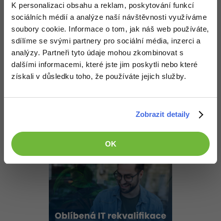
-30%
K personalizaci obsahu a reklam, poskytování funkcí
Kariéra
-80%
key-value.
Marketing
Adobe Illustrator
sociálních médií a analýze naší návštěvnosti využíváme
Pro firmy
Nahoru
Odpovědět
soubory cookie. Informace o tom, jak náš web používáte,
-30%
WordPress
Adobe Lightroom
sdílíme se svými partnery pro sociální média, inzerci a
-30%
Tomas Laska
:
18.3.2014 18:52
-15%
analýzy. Partneři tyto údaje mohou zkombinovat s
SEO
Adobe XD
dalšími informacemi, které jste jim poskytli nebo které
ide o to , že píšem bakalársku prácu s názvom"súčasné trendy v
DB systémoch a ich využite v moderných aplikáciaách" a
-25%
získali v důsledku toho, že používáte jejich služby.
UX
Adobe InDesign
potrebujem ukázať na príklade kde sa tieto DB trendy využívajú.
súčastou k tomu je aj vytvorenie programu. to znamená, že chcem
vytvoriť databázu kde by som to práve zachytil už sa chápeme ?
Business
Adobe After Effects
Zobrazit detaily
-25%
-80%
Kryptoměny
Blender
Nahoru
Odpovědět
-30%
OK
Copywriting
Inkscape
-80%
-80%
MS Office
Fotografování
Google Dokumenty
Video
Time management
Ostatní