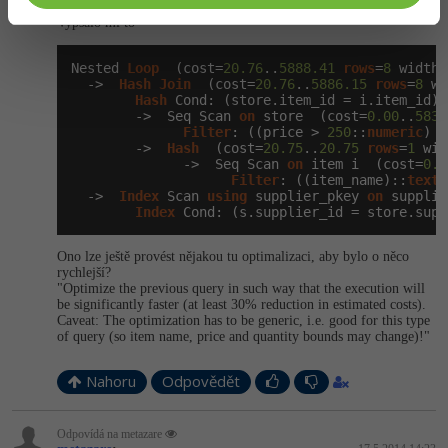
Vypsalo mi to
Nested 
Loop
  (cost=
20.76
..
5888.41
rows
=
8
 width=
  ->  
Hash
Join
  (cost=
20.76
..
5886.15
rows
=
8
 wi
Hash
 Cond: (store.item_id = i.item_id)

        ->  Seq Scan 
on
 store  (cost=
0.00
..
5834
Filter
: ((price > 
250
::
numeric
) 
A
        ->  
Hash
  (cost=
20.75
..
20.75
rows
=
1
 wid
              ->  Seq Scan 
on
 item i  (cost=
0.0
Filter
: ((item_name)::
text
 
  ->  
Index
 Scan 
using
 supplier_pkey 
on
 supplie
Index
 Cond: (s.supplier_id = store.supp
Ono lze ještě provést nějakou tu optimalizaci, aby bylo o něco
rychlejší?
"Optimize the previous query in such way that the execution will
be significantly faster (at least 30% reduction in estimated costs).
Caveat: The optimization has to be generic, i.e. good for this type
of query (so item name, price and quantity bounds may change)!"
Nahoru
Odpovědět
Odpovídá na metazare