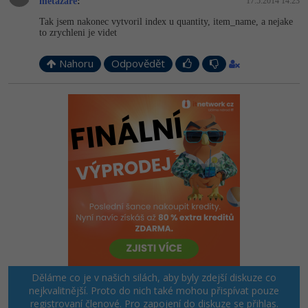
metazare
:
17.5.2014 14:23
Tak jsem nakonec vytvoril index u quantity, item_name, a nejake
to zrychleni je videt
Nahoru
Odpovědět
Děláme co je v našich silách, aby byly zdejší diskuze co
nejkvalitnější. Proto do nich také mohou přispívat pouze
registrovaní členové. Pro zapojení do diskuze se
přihlas
.