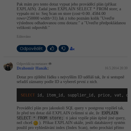
Pak mám pro tento dotaz vypsat jeho prováděcí plán (příkaz
-41%
EXPLAIN). Zadal jsem EXPLAIN SELECT * FROM store; a
Copywriter
Algoritmy
vypsalo mi to: Seq Scan on store (cost=0.00..4584.00
rows=250000 width=31) Jak z toho poznám kolik "Uveďte
-10%
výslednou odhadovanou cenu dotazu:" a "Uveďte předpokládanou
WordPress specialista
Umělá inteligence (AI)
velikosti odpovědi:"
Editováno
SEO specialista
Pro děti
Odpovědět
Více
Odpovídá na metazare
Fórum
Drahomír Hanák
:
16.5.2014 20:39
Dotaz pro zjištění řádku s nejvyšším ID uděláš tak, že si sestupně
seřadíš záznamy podle ID a vybereš první z nich.
Kurzy e-commerce
Testování softwaru
SELECT
 id, item_id, supplier_id, price, vat, qu
Kurzy designu
-80%
Prováděcí plán pro jakoukoli SQL query v postgresu vypíšeš tak,
Datová analýza
HTML/CSS
Příběhy absolventů
EXPLAIN
že před ten dotaz dáš EXPLAIN (všimni si ale, že
SELECT * FROM store;
ti jaksi vypíše plán úplně jiné query,
-80%
Digitální gramotnost
Blog
než chceš
). Příkaz EXPLAIN ukáže, jestli databázový systém
Photoshop
použil pro vyhledávání index (Index Scan), nebo prochází přímo