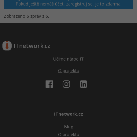
Pokud ještě nemáš účet,
zaregistruj se
, je to zdarma.
Zobrazeno 6 zpráv z 6.
ITnetwork.cz
Učíme národ IT
O projektu
ITnetwork.cz
Blog
O projektu