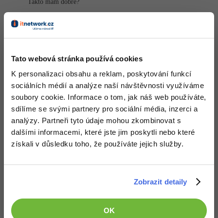
Takto mám dobře?
Windows
Fórum
Nahoru
Odpovědět
Linux
Odpovídá na metazare
Drahomír Hanák
:
16.5.2014 21:32
Tato webová stránka používá cookies
Sítě
Téměř. Zadání je vypsat
název dodavatele
, množství a cenu. Je
K personalizaci obsahu a reklam, poskytování funkcí
teda potřeba ještě získat jméno dodavatele:
sociálních médií a analýze naší návštěvnosti využíváme
Kybernetická bezpečnost
soubory cookie. Informace o tom, jak náš web používáte,
SELECT
 s.supplier_name, store.price, store.quan
sdílíme se svými partnery pro sociální média, inzerci a
JOIN
 item i 
ON
Elektronický podpis
JOIN
 supplier s 
ON
analýzy. Partneři tyto údaje mohou zkombinovat s
WHERE
 i.item_name = 
'kufr'
AND
 store.price > 
25
dalšími informacemi, které jste jim poskytli nebo které
Fórum
získali v důsledku toho, že používáte jejich služby.
EXPLAIN
Mimochodem, na tomhle dotazu je
už mnohem
zajímavější.
Editováno
Zobrazit detaily
Nahoru
Odpovědět
OK
metazare
:
17.5.2014 9:04