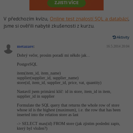
-80%
Vývojář mobilních aplikací
Python
HTML5, CSS3, Bootstrap, SEO
PHP
-80%
Specialista na AI a bigdata
V předchozím kvízu,
Online test znalostí SQL a databází
,
JavaScript
SQL a databáze
jsme si ověřili nabyté zkušenosti z kurzu.
JavaScript
-80%
C# Game developer
PHP
Aktivity
Testování a verzování
Python
-80%
Webdesigner
metazare
C++
:
16.5.2014 20:04
UML a návrhové vzory
HTML / CSS
Dobrý večer, prosím poradí mi někdo jak...
-80%
Tester
Swift
PostgreSQL
React
UML a návrhové vzory
-80%
item(item_id, item_name)
Systémový administrátor
Kotlin
supplier(suppli­er_id, supplier_name)
Spring
MySQL/MariaDB
store(id, item_id, supplier_id, price, vat, quantity)
-80%
Grafik / UX/UI návrhář
C
Nastavil jsem primární klíč: id in store, item_id in item,
ASP.NET MVC
MS-SQL
supplier_id in supplier
3D grafik
VB.NET
Formulate the SQL query that returns the whole row of store
Django
SQLite
whose id is the highest (maximum), i.e. the row that has been
inserted into the relation store as last
Projektový manažer
SQL
Best practices
-> SELECT max(id) FROM store (jak zjistim posledni zapis,
-80%
který byl vložen?)
Databázový analytik
Návrh SW