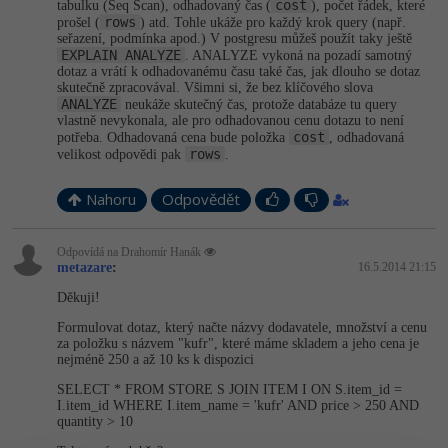
cost
tabulku (Seq Scan), odhadovaný čas (
), počet řádek, které
-30%
Kariéra
-80%
Marketing
Adobe Illustrator
rows
prošel (
) atd. Tohle ukáže pro každý krok query (např.
seřazení, podmínka apod.) V postgresu můžeš použít taky ještě
Pro firmy
EXPLAIN ANALYZE
. ANALYZE vykoná na pozadí samotný
-30%
WordPress
Adobe Lightroom
dotaz a vrátí k odhadovanému času také čas, jak dlouho se dotaz
skutečně zpracovával. Všimni si, že bez klíčového slova
-30%
ANALYZE
neukáže skutečný čas, protože databáze tu query
-15%
SEO
Adobe XD
vlastně nevykonala, ale pro odhadovanou cenu dotazu to není
cost
potřeba. Odhadovaná cena bude položka
, odhadovaná
-25%
rows
velikost odpovědi pak
.
UX
Adobe InDesign
Nahoru
Odpovědět
Business
Adobe After Effects
-25%
-80%
Kryptoměny
Odpovídá na Drahomír Hanák
Blender
metazare
:
16.5.2014 21:15
-30%
Děkuji!
Copywriting
Inkscape
Formulovat dotaz, který načte názvy dodavatele, množství a cenu
-80%
-80%
za položku s názvem "kufr", které máme skladem a jeho cena je
MS Office
Fotografování
nejméně 250 a až 10 ks k dispozici
SELECT * FROM STORE S JOIN ITEM I ON S.item_id =
Google Dokumenty
Video
I.item_id WHERE I.item_name = 'kufr' AND price > 250 AND
quantity > 10
Time management
Ostatní