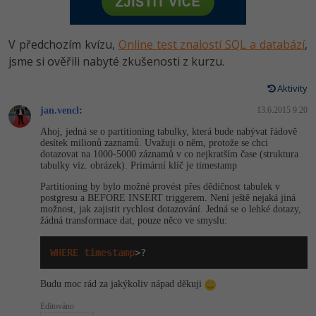
-80%
Vývojář mobilních aplikací
Python
HTML5, CSS3, Bootstrap, SEO
PHP
-80%
Specialista na AI a bigdata
V předchozím kvízu,
Online test znalostí SQL a databází
,
JavaScript
SQL a databáze
jsme si ověřili nabyté zkušenosti z kurzu.
JavaScript
-80%
C# Game developer
PHP
Aktivity
Testování a verzování
Python
-80%
Webdesigner
jan.vencl
C++
:
13.6.2015 9:20
UML a návrhové vzory
HTML / CSS
Ahoj, jedná se o partitioning tabulky, která bude nabývat řádově
-80%
Tester
desítek milionů zaznamů. Uvažuji o něm, protože se chci
Swift
dotazovat na 1000-5000 záznamů v co nejkratším čase (struktura
React
UML a návrhové vzory
tabulky viz. obrázek). Primární klíč je timestamp
-80%
Systémový administrátor
Kotlin
Partitioning by bylo možné provést přes dědičnost tabulek v
Spring
MySQL/MariaDB
postgresu a BEFORE INSERT triggerem. Není ještě nejaká jiná
-80%
Grafik / UX/UI návrhář
možnost, jak zajistit rychlost dotazování. Jedná se o lehké dotazy,
C
žádná transformace dat, pouze něco ve smyslu:
ASP.NET MVC
MS-SQL
3D grafik
VB.NET
WHERE
timestamp
>?
Django
SQLite
Projektový manažer
SQL
Budu moc rád za jakýkoliv nápad děkuji
Best practices
-80%
Editováno
Databázový analytik
Návrh SW