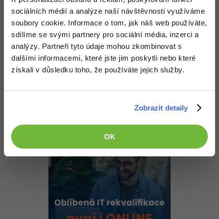
-30%
Kariéra
-80%
Každopádně děkuji za odpověď
Marketing
Adobe Illustrator
sociálních médií a analýze naší návštěvnosti využíváme
Editováno
soubory cookie. Informace o tom, jak náš web používáte,
Pro firmy
-30%
WordPress
Adobe Lightroom
sdílíme se svými partnery pro sociální média, inzerci a
Nahoru
Odpovědět
analýzy. Partneři tyto údaje mohou zkombinovat s
-30%
-15%
SEO
Adobe XD
dalšími informacemi, které jste jim poskytli nebo které
Odpovídá na jan.vencl
získali v důsledku toho, že používáte jejich služby.
-25%
Michal Štěpánek
:
13.6.2015 10:58
UX
Adobe InDesign
Ty 3 vteřiny byly na 200.000 záznamů, takže 5.000 záznamů
nebude trvat ani vteřinu...
Business
Adobe After Effects
Zobrazit detaily
Nahoru
Odpovědět
-25%
-80%
Kryptoměny
Blender
OK
-30%
Copywriting
Inkscape
-80%
-80%
MS Office
Fotografování
Google Dokumenty
Video
Time management
Ostatní