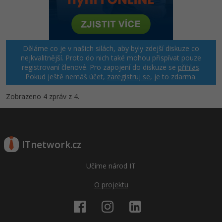
Windows
Fórum
Linux
Děláme co je v našich silách, aby byly zdejší diskuze co
nejkvalitnější. Proto do nich také mohou přispívat pouze
Sítě
registrovaní členové. Pro zapojení do diskuze se
přihlas
.
Pokud ještě nemáš účet,
zaregistruj se
, je to zdarma.
Kybernetická bezpečnost
Zobrazeno 4 zpráv z 4.
Elektronický podpis
Fórum
ITnetwork.cz
Učíme národ IT
O projektu