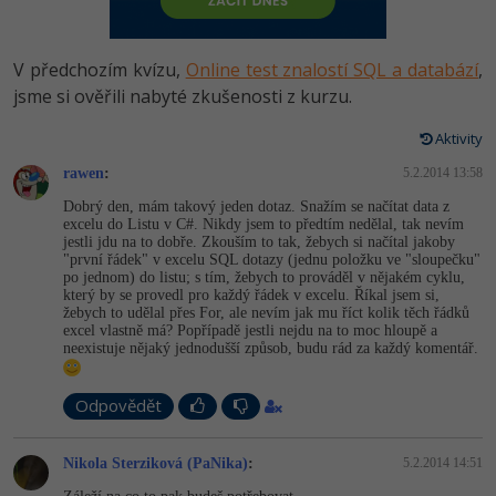
-80%
Vývojář mobilních aplikací
Python
HTML5, CSS3, Bootstrap, SEO
PHP
-80%
Specialista na AI a bigdata
V předchozím kvízu,
Online test znalostí SQL a databází
,
JavaScript
SQL a databáze
jsme si ověřili nabyté zkušenosti z kurzu.
JavaScript
-80%
C# Game developer
PHP
Aktivity
Testování a verzování
Python
-80%
Webdesigner
rawen
:
C++
5.2.2014 13:58
UML a návrhové vzory
HTML / CSS
Dobrý den, mám takový jeden dotaz. Snažím se načítat data z
-80%
Tester
excelu do Listu v C#. Nikdy jsem to předtím nedělal, tak nevím
Swift
jestli jdu na to dobře. Zkouším to tak, žebych si načítal jakoby
React
UML a návrhové vzory
"první řádek" v excelu SQL dotazy (jednu položku ve "sloupečku"
-80%
Systémový administrátor
po jednom) do listu; s tím, žebych to prováděl v nějakém cyklu,
Kotlin
který by se provedl pro každý řádek v excelu. Říkal jsem si,
Spring
MySQL/MariaDB
žebych to udělal přes For, ale nevím jak mu říct kolik těch řádků
-80%
Grafik / UX/UI návrhář
C
excel vlastně má? Popřípadě jestli nejdu na to moc hloupě a
neexistuje nějaký jednodušší způsob, budu rád za každý komentář.
ASP.NET MVC
MS-SQL
3D grafik
VB.NET
Django
Odpovědět
SQLite
Projektový manažer
SQL
Best practices
Nikola Sterziková (PaNika)
:
5.2.2014 14:51
-80%
Databázový analytik
Návrh SW