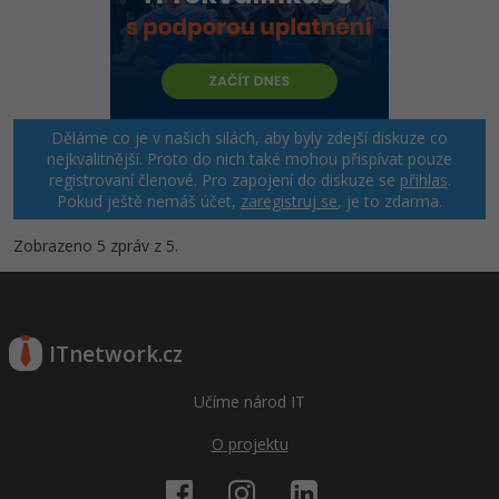
Windows
Fórum
Linux
Děláme co je v našich silách, aby byly zdejší diskuze co
Sítě
nejkvalitnější. Proto do nich také mohou přispívat pouze
registrovaní členové. Pro zapojení do diskuze se
přihlas
.
Pokud ještě nemáš účet,
zaregistruj se
, je to zdarma.
Kybernetická bezpečnost
Zobrazeno 5 zpráv z 5.
Elektronický podpis
Fórum
ITnetwork.cz
Učíme národ IT
O projektu