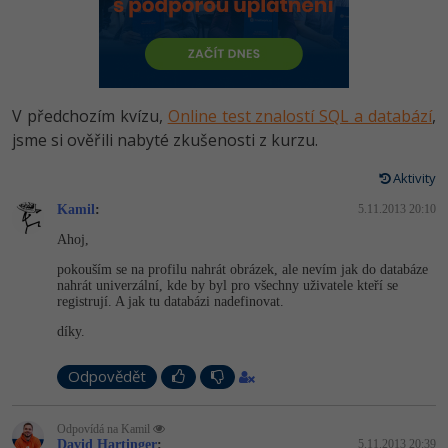
-80%
Vývojář mobilních aplikací
Python
HTML5, CSS3, Bootstrap, SEO
PHP
-80%
Specialista na AI a bigdata
JavaScript
SQL a databáze
JavaScript
-80%
C# Game developer
PHP
V předchozím kvízu,
Online test znalostí SQL a databází
,
Testování a verzování
Python
jsme si ověřili nabyté zkušenosti z kurzu.
-80%
Webdesigner
C++
UML a návrhové vzory
Aktivity
HTML / CSS
-80%
Tester
Swift
Kamil
:
5.11.2013 20:10
React
UML a návrhové vzory
Ahoj,
-80%
Systémový administrátor
Kotlin
pokouším se na profilu nahrát obrázek, ale nevím jak do databáze
Spring
MySQL/MariaDB
nahrát univerzální, kde by byl pro všechny uživatele kteří se
-80%
Grafik / UX/UI návrhář
C
registrují. A jak tu databázi nadefinovat.
ASP.NET MVC
MS-SQL
díky.
3D grafik
VB.NET
Django
SQLite
Odpovědět
Projektový manažer
SQL
Best practices
Odpovídá na Kamil
-80%
Databázový analytik
Návrh SW
David Hartinger
:
5.11.2013 20:39