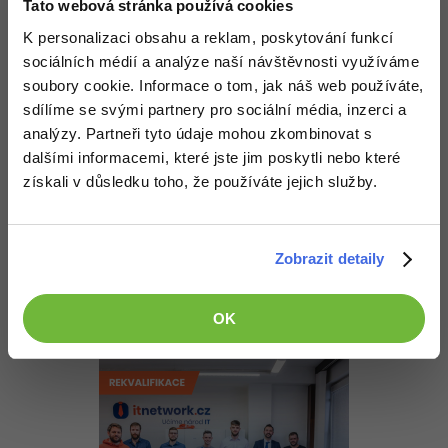
Odpovídá na David Hartinger
Tato webová stránka používá cookies
-30%
Kariéra
-80%
Marketing
Kit
:
5.11.2013 21:08
Adobe Illustrator
K personalizaci obsahu a reklam, poskytování funkcí
Tobě vadí obrázky v databázi?
Pro firmy
-30%
sociálních médií a analýze naší návštěvnosti využíváme
WordPress
Adobe Lightroom
soubory cookie. Informace o tom, jak náš web používáte,
Nahoru
Odpovědět
-30%
-15%
sdílíme se svými partnery pro sociální média, inzerci a
SEO
Adobe XD
analýzy. Partneři tyto údaje mohou zkombinovat s
Odpovídá na Kamil
-25%
Kit
:
5.11.2013 21:13
dalšími informacemi, které jste jim poskytli nebo které
UX
Adobe InDesign
získali v důsledku toho, že používáte jejich služby.
Sloupec pro obrázek musíš nadefinovat typu BLOB. Při ukládání
(insertu) důrazně doporučuji použít prepared statements.
Business
Adobe After Effects
Pro náhledy se dá použít i typ TEXT, ale jen do 64 KB. V tom
-25%
případě ale doporučuji ukládat v kódování Base64, které můžeš
-80%
Kryptoměny
Blender
Zobrazit detaily
přímo vložit do webstránky. Načítání stránky s náhledy se tím
významně urychlí.
-30%
Copywriting
Inkscape
Nahoru
Odpovědět
OK
-80%
-80%
MS Office
Fotografování
Google Dokumenty
Video
Time management
Ostatní