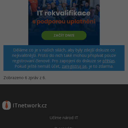
Windows
Fórum
Linux
Sítě
Děláme co je v našich silách, aby byly zdejší diskuze co
Kybernetická bezpečnost
nejkvalitnější. Proto do nich také mohou přispívat pouze
registrovaní členové. Pro zapojení do diskuze se
přihlas
.
Elektronický podpis
Pokud ještě nemáš účet,
zaregistruj se
, je to zdarma.
Zobrazeno 6 zpráv z 6.
Fórum
ITnetwork.cz
Učíme národ IT