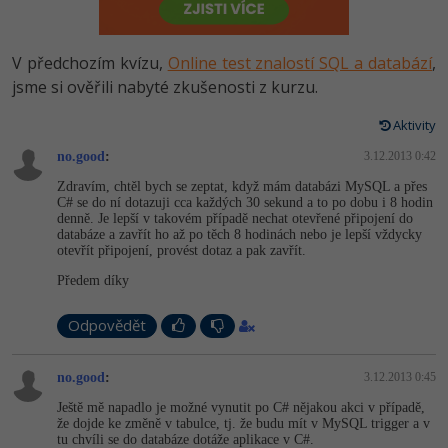
-80%
Vývojář mobilních aplikací
Python
HTML5, CSS3, Bootstrap, SEO
PHP
-80%
Specialista na AI a bigdata
V předchozím kvízu,
Online test znalostí SQL a databází
,
JavaScript
SQL a databáze
jsme si ověřili nabyté zkušenosti z kurzu.
JavaScript
-80%
C# Game developer
PHP
Aktivity
Testování a verzování
Python
-80%
Webdesigner
no.good
C++
:
3.12.2013 0:42
UML a návrhové vzory
HTML / CSS
Zdravím, chtěl bych se zeptat, když mám databázi MySQL a přes
-80%
Tester
C# se do ní dotazuji cca každých 30 sekund a to po dobu i 8 hodin
Swift
denně. Je lepší v takovém případě nechat otevřené připojení do
React
UML a návrhové vzory
databáze a zavřít ho až po těch 8 hodinách nebo je lepší vždycky
-80%
Systémový administrátor
otevřít připojení, provést dotaz a pak zavřít.
Kotlin
Spring
MySQL/MariaDB
Předem díky
-80%
Grafik / UX/UI návrhář
C
ASP.NET MVC
MS-SQL
Odpovědět
3D grafik
VB.NET
Django
SQLite
no.good
:
3.12.2013 0:45
Projektový manažer
SQL
Ještě mě napadlo je možné vynutit po C# nějakou akci v případě,
Best practices
že dojde ke změně v tabulce, tj. že budu mít v MySQL trigger a v
-80%
Databázový analytik
Návrh SW
tu chvíli se do databáze dotáže aplikace v C#.