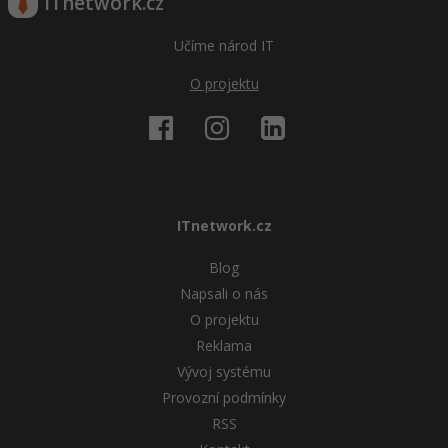
ITnetwork.cz
Windows
Fórum
Učíme národ IT
O projektu
Linux
Sítě
Kybernetická bezpečnost
ITnetwork.cz
Elektronický podpis
Blog
Fórum
Napsali o nás
O projektu
Reklama
Vývoj systému
Provozní podmínky
RSS