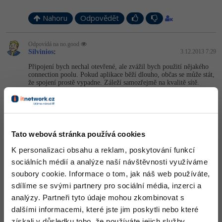
-41%
Copywriter
Nahoru
Odpovědět
Algoritmy
-10%
WordPress specialista
Umělá inteligence (AI)
Odpovídá na no.good
Silvinios
:
3.12.2013 7:29
SEO specialista
Pro děti
Připojení bych nechal otevřené, ale zvážil bych použití nějakého
connection poolu. Pokud aplikace běží dlouho, občas se může stát,
že spojení prostě vypadne. Záleží samozřejmě na kvalitě sítě.
Více
Myslím, že volat z databáze aplikaci není úplně nejšťastnější. K
čemu to potřebuješ? V krajním případě bych to řešil poolingem.
Fórum
Nahoru
Odpovědět
Tato webová stránka používá cookies
Kurzy e-commerce
K personalizaci obsahu a reklam, poskytování funkcí
Odpovídá na no.good
Testování softwaru
sociálních médií a analýze naší návštěvnosti využíváme
Kit
:
3.12.2013 9:51
Kurzy designu
soubory cookie. Informace o tom, jak náš web používáte,
Observer v MySQL bych řešil přes signály.
-80%
Datová analýza
sdílíme se svými partnery pro sociální média, inzerci a
HTML/CSS
Příběhy absolventů
Nahoru
Odpovědět
analýzy. Partneři tyto údaje mohou zkombinovat s
-80%
Digitální gramotnost
Blog
Photoshop
dalšími informacemi, které jste jim poskytli nebo které
získali v důsledku toho, že používáte jejich služby.