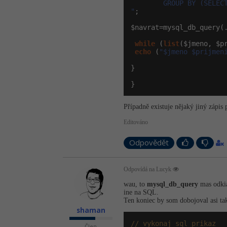
        GROUP BY (SELECT
"
;

$navrat=mysql_db_query(.
while
 (
list
($jmeno, $p
echo
 (
"$jmeno $prijmen
}

}
Případně existuje nějaký jiný zápis 
Editováno
Odpovědět
Odpovídá na Lucyk
wau, to
mysql_db_query
mas odkial
ine na SQL.
Ten koniec by som dobojoval asi ta
shaman
// vykonaj sql prikaz
Člen