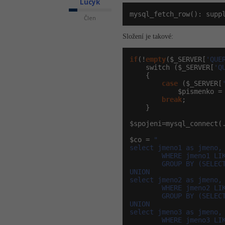
Lucyk
mysql_fetch_row(): supp
Člen
Složení je takové:
if
(!
empty
($_SERVER[
'QUE
    switch ($_SERVER[
'Q
    {

case
 ($_SERVER[
            $pismenko =
break
;

    }

$spojeni=mysql_connect(.
$co = 
"

select jmeno1 as jmeno, 
        WHERE jmeno1 LIK
        GROUP BY (SELECT
UNION

select jmeno2 as jmeno, 
        WHERE jmeno2 LIK
        GROUP BY (SELECT
UNION

select jmeno3 as jmeno, 
        WHERE jmeno3 LIK