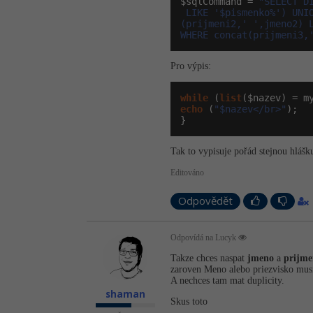
$sqlCommand = 
"SELECT D
 LIKE '$pismenko%') UNI
(prijmeni2,' ',jmeno2) 
WHERE concat(prijmeni3,
Pro výpis:
while
 (
list
echo
 (
"$nazev</br>"
);

}
Tak to vypisuje pořád stejnou hlášk
Editováno
Odpovědět
Odpovídá na Lucyk
Takze chces naspat
jmeno
a
prijme
zaroven Meno alebo priezvisko mus
A nechces tam mat duplicity.
shaman
Skus toto