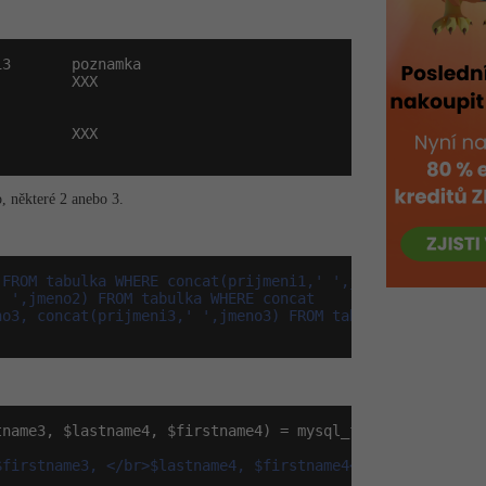
o, některé 2 anebo 3.
FROM tabulka WHERE concat(prijmeni1,' ',jmeno1)

 ',jmeno2) FROM tabulka WHERE concat

o3, concat(prijmeni3,' ',jmeno3) FROM tabulka

name3, $lastname4, $firstname4) = mysql_fetch_row($navra
$firstname3, </br>$lastname4, $firstname4</br>"
);