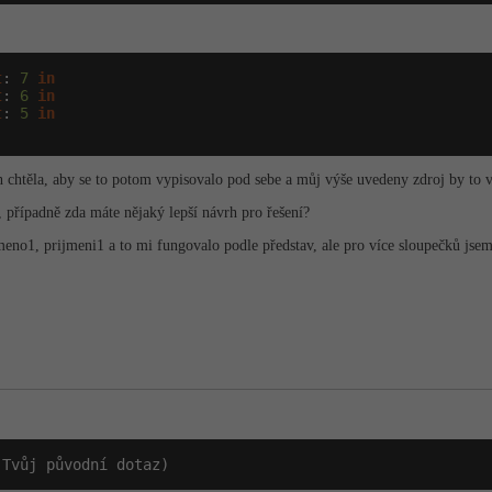
t
: 
7
in
t
: 
6
in
t
: 
5
in
 chtěla, aby se to potom vypisovalo pod sebe a můj výše uvedeny zdroj by to v
, případně zda máte nějaký lepší návrh pro řešení?
meno1, prijmeni1 a to mi fungovalo podle představ, ale pro více sloupečků jse
(Tvůj původní dotaz)