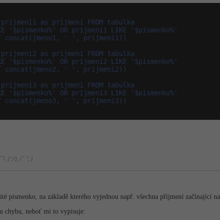
prijmeni1 as prijmeni FROM tabulka

E '$pismenko%' OR prijmeni1 LIKE '$pismenko%'

 concat(jmeno1, ' ', prijmeni1))

prijmeni2 as prijmeni FROM tabulka

E '$pismenko%' OR prijmeni2 LIKE '$pismenko%'

 concat(jmeno2, ' ', prijmeni2))

prijmeni3 as prijmeni FROM tabulka

E '$pismenko%' OR prijmeni3 LIKE '$pismenko%'

 concat(jmeno3, ' ', prijmeni3))

 ¯\_(ツ)_/¯ "; }
ité pismenko, na základě kterého vyjednou např. všechna příjmení začínající na 
u chybu, neboť mi to vypisuje: