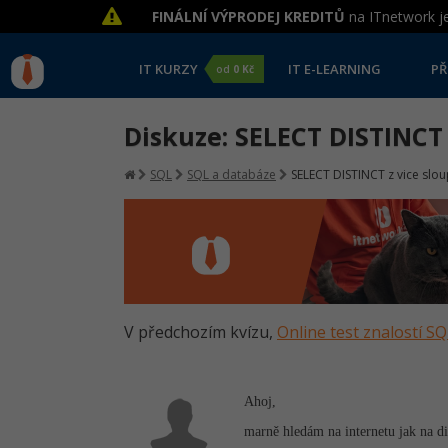
FINÁLNÍ VÝPRODEJ KREDITŮ
na ITnetwork je
IT KURZY
IT E-LEARNING
PŘ
od
0 Kč
Diskuze: SELECT DISTINCT 
SQL
SQL a databáze
SELECT DISTINCT z vice slo
V předchozím kvízu,
Online test znalostí SQ
Ahoj,
marně hledám na internetu jak na dis