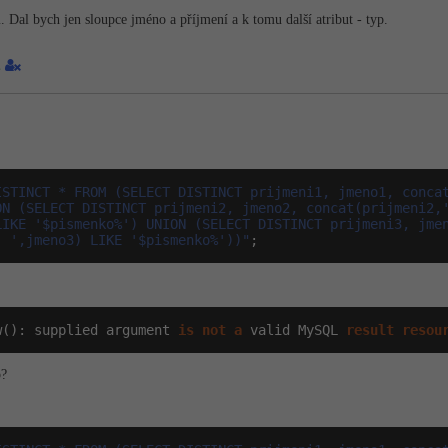
 Dal bych jen sloupce jméno a příjmení a k tomu další atribut - typ.
1
ISTINCT * FROM (SELECT DISTINCT prijmeni1, jmeno1, concat
ON (SELECT DISTINCT prijmeni2, jmeno2, concat(prijmeni2,'
LIKE '$pismenko%') UNION (SELECT DISTINCT prijmeni3, jmen
' ',jmeno3) LIKE '$pismenko%'))"
;
w(): supplied argument 
is
not
a
 valid MySQL 
result
resou
o?