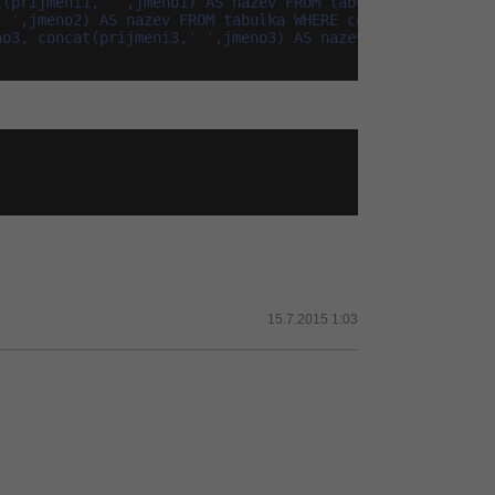
(prijmeni1,' ',jmeno1) AS nazev FROM tabulka WHERE conca
 ',jmeno2) AS nazev FROM tabulka WHERE concat

o3, concat(prijmeni3,' ',jmeno3) AS nazev FROM tabulka

15.7.2015 1:03