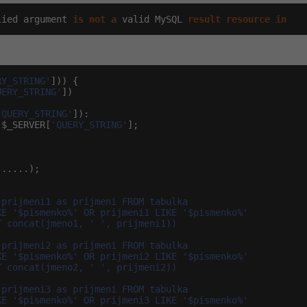
lied argument 
is
not
a
 valid MySQL 
result
resource
in
RY_STRING'
])) {

UERY_STRING'
])

'QUERY_STRING'
]):

 $_SERVER[
'QUERY_STRING'
];

.....);

prijmeni1 as prijmeni FROM tabulka

E '$pismenko%' OR prijmeni1 LIKE '$pismenko%'

 concat(jmeno1, ' ', prijmeni1))

prijmeni2 as prijmeni FROM tabulka

E '$pismenko%' OR prijmeni2 LIKE '$pismenko%'

 concat(jmeno2, ' ', prijmeni2))

prijmeni3 as prijmeni FROM tabulka

E '$pismenko%' OR prijmeni3 LIKE '$pismenko%'
