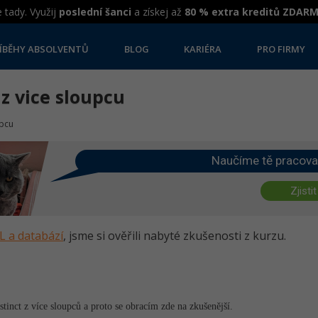
 tady. Využij
poslední šanci
a získej až
80 % extra kreditů ZDAR
ÍBĚHY ABSOLVENTŮ
BLOG
KARIÉRA
PRO FIRMY
z vice sloupcu
upcu
Naučíme tě pracova
Zjistit
L a databází
, jsme si ověřili nabyté zkušenosti z kurzu.
tinct z více sloupců a proto se obracím zde na zkušenější.