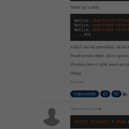
Neboť mi to hlásí:
Notice: 
Undefined
offse
Notice: 
Undefined
offse
Notice: 
Undefined
offse
... atd
A když nad tím přemýšlím, tak bych
Poradí prosím někdo, jak to upravit
Zkoušela jsem si výběr pouze pro j
Děkuji
Editováno
Odpovědět
Odpovídá na Lucyk
SELECT
DISTINCT
 * 
FROM
 