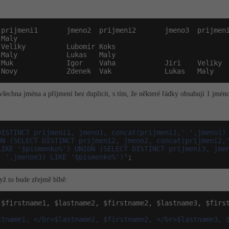
 Novy            Zdenek  Vak             Lukas   Maly
 všechna jména a příjmení bez duplicit, s tím, že některé řádky obsahují 1 jmén
DISTINCT prijmeni1, jmeno1, concat(prijmeni1,' ',jmeno1) 
ON (SELECT DISTINCT prijmeni2, jmeno2, concat(prijmeni2,'
LIKE '$pismenko%') UNION (SELECT DISTINCT prijmeni3, jmen
' ',jmenoe3) LIKE '$pismenko%')"
;
yž to bude zřejmě blbě:
 $firstname1, $lastname2, $firstname2, $lastname3, $first
stname1, </br>$lastname2, $firstname2, </br>$lastname3, 