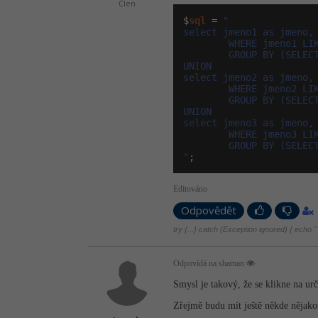
Člen
$
sql
 = 
"

select jmeno1 as jmeno, 
        WHERE jmeno1 LIK
        GROUP BY (SELECT
UNION

select jmeno2 as jmeno, 
        WHERE jmeno2 LIK
        GROUP BY (SELECT
UNION

select jmeno3 as jmeno, 
        WHERE jmeno3 LIK
        GROUP BY (SELECT
"
;
Editováno
Odpovědět
try {...} catch (Exception ignored) { echo "
Odpovídá na shaman
Smysl je takový, že se klikne na urč
Zřejmě budu mít ještě někde nějako