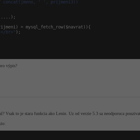
 concat(jmeno, ' ', prijmeni3))

....);

rijmeni) = mysql_fetch_row($navrat)){

i</br>"
);

pro výpis?
? Vsak to je stara funkcia ako Lenin. Uz od verzie 5.3 sa neodporuca pouzivat. 
kto: