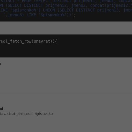
ISTINCT * FROM (SELECT DISTINCT prijmeni1, jmeno1, concat
ON (SELECT DISTINCT prijmeni2, jmeno2, concat(prijmeni2,'
LIKE '$pismenko%') UNION (SELECT DISTINCT prijmeni3, jmen
' ',jmeno3) LIKE '$pismenko%'))"
;
u.
ni
.
ia zacinat pismenom $pismenko