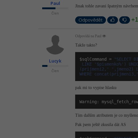
Paul
Jinak tohle zavani špatným návrhem.
Člen
+
Odpovědět
Odpovídá na Paul
Takže takto?
$sqlCommand = 
"SELECT D
Lucyk
 LIKE '$pismenko%') UNI
(prijmeni2,' ',jmeno2) 
Člen
WHERE concat(prijmeni3,
pak mi to vypise hlasku
Warning: mysql_fetch_ro
Tím dalším atributem je co myšlen
Pak jsem ještě zkusila dát AS