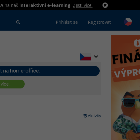
MA
na náš
interaktivní e-learning
.
Zjisti více:
Přihlásit se
Registrovat
t na home-office.
 více...
Aktivity