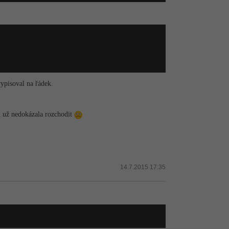
ypisoval na řádek.
m už nedokázala rozchodit
14.7.2015 17:35