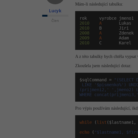
Mám-li následující tabulku:
Lucyk
Člen
2010
A
2010
2008
A
2009
A
2010
    C       Karel  
A z této tabulky bych chtěla vypsat
Zkoušela jsem následující dotaz:
$sqlCommand = 
"(SELECT 
 LIKE '$pismenko%') UNI
(prijmeni2,' ',jmeno2) 
WHERE concat(prijmeni3,
Pro výpis používám následující, ikd
while
 (
list
($lastname1,
echo
 (
"$lastname1, $fir