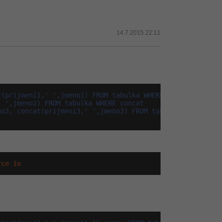
14.7.2015 22:11
(prijmeni1,' ',jmeno1) FROM tabulka WHERE concat(prijmen
 ',jmeno2) FROM tabulka WHERE concat

o3, concat(prijmeni3,' ',jmeno3) FROM tabulka

rce
in