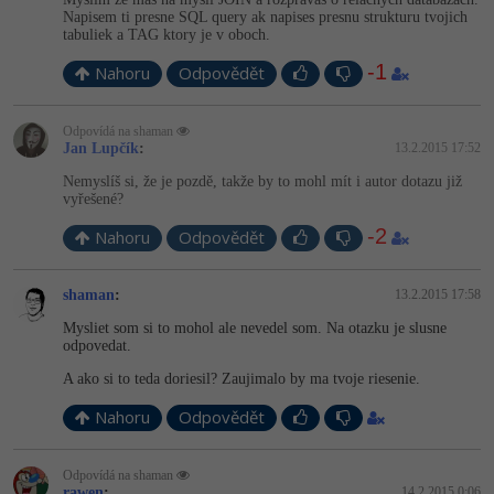
Napisem ti presne SQL query ak napises presnu strukturu tvojich
-41%
tabuliek a TAG ktory je v oboch.
Copywriter
Algoritmy
-1
Nahoru
Odpovědět
-10%
WordPress specialista
Umělá inteligence (AI)
Odpovídá na shaman
SEO specialista
Pro děti
Jan Lupčík
:
13.2.2015 17:52
Nemyslíš si, že je pozdě, takže by to mohl mít i autor dotazu již
Více
vyřešené?
-2
Nahoru
Odpovědět
Fórum
shaman
:
13.2.2015 17:58
Kurzy e-commerce
Mysliet som si to mohol ale nevedel som. Na otazku je slusne
odpovedat.
Testování softwaru
Kurzy designu
A ako si to teda doriesil? Zaujimalo by ma tvoje riesenie.
-80%
Datová analýza
HTML/CSS
Nahoru
Odpovědět
Příběhy absolventů
-80%
Digitální gramotnost
Blog
Photoshop
Odpovídá na shaman
rawen
:
14.2.2015 0:06