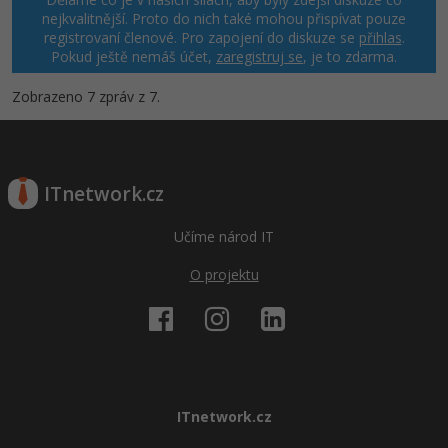
nejkvalitnější. Proto do nich také mohou přispívat pouze
registrovaní členové. Pro zapojení do diskuze se
přihlas
.
Pokud ještě nemáš účet,
zaregistruj se
, je to zdarma.
Zobrazeno 7 zpráv z 7.
ITnetwork.cz
Učíme národ IT
O projektu
ITnetwork.cz