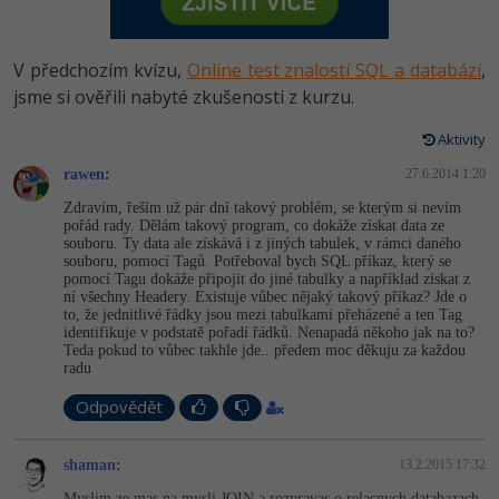
-80%
Vývojář mobilních aplikací
Python
HTML5, CSS3, Bootstrap, SEO
PHP
-80%
Specialista na AI a bigdata
V předchozím kvízu,
Online test znalostí SQL a databází
,
JavaScript
SQL a databáze
jsme si ověřili nabyté zkušenosti z kurzu.
JavaScript
-80%
C# Game developer
PHP
Aktivity
Testování a verzování
Python
-80%
Webdesigner
rawen
:
C++
27.6.2014 1:20
UML a návrhové vzory
HTML / CSS
Zdravím, řeším už pár dní takový problém, se kterým si nevím
-80%
Tester
pořád rady. Dělám takový program, co dokáže získat data ze
Swift
souboru. Ty data ale získává i z jiných tabulek, v rámci daného
React
UML a návrhové vzory
souboru, pomocí Tagů. Potřeboval bych SQL příkaz, který se
-80%
Systémový administrátor
pomocí Tagu dokáže připojit do jiné tabulky a například získat z
Kotlin
ní všechny Headery. Existuje vůbec nějaký takový příkaz? Jde o
Spring
MySQL/MariaDB
to, že jednitlivé řádky jsou mezi tabulkami přeházené a ten Tag
-80%
Grafik / UX/UI návrhář
C
identifikuje v podstatě pořadí řádků. Nenapadá někoho jak na to?
Teda pokud to vůbec takhle jde.. předem moc děkuju za každou
ASP.NET MVC
MS-SQL
radu
3D grafik
VB.NET
Django
Odpovědět
SQLite
Projektový manažer
SQL
Best practices
shaman
:
13.2.2015 17:32
-80%
Databázový analytik
Návrh SW
Myslim ze mas na mysli JOIN a rozpravas o relacnych databazach.