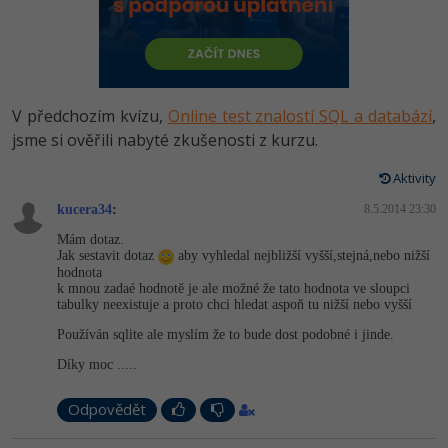
-80%
Vývojář mobilních aplikací
Python
HTML5, CSS3, Bootstrap, SEO
PHP
-80%
Specialista na AI a bigdata
JavaScript
SQL a databáze
JavaScript
-80%
C# Game developer
PHP
V předchozím kvízu,
Online test znalostí SQL a databází
,
Testování a verzování
Python
jsme si ověřili nabyté zkušenosti z kurzu.
-80%
Webdesigner
C++
UML a návrhové vzory
Aktivity
HTML / CSS
-80%
Tester
Swift
kucera34
:
8.5.2014 23:30
React
UML a návrhové vzory
Mám dotaz.
-80%
Systémový administrátor
Kotlin
Jak sestavit dotaz
aby vyhledal nejbližší vyšší,stejná,nebo nižší
Spring
hodnota
MySQL/MariaDB
k mnou zadaé hodnotě je ale možné že tato hodnota ve sloupci
-80%
Grafik / UX/UI návrhář
C
tabulky neexistuje a proto chci hledat aspoň tu nižší nebo vyšší
ASP.NET MVC
MS-SQL
Používán sqlite ale myslím že to bude dost podobné i jinde.
3D grafik
VB.NET
Django
Díky moc .....
SQLite
Projektový manažer
SQL
Odpovědět
Best practices
-80%
Databázový analytik
Návrh SW