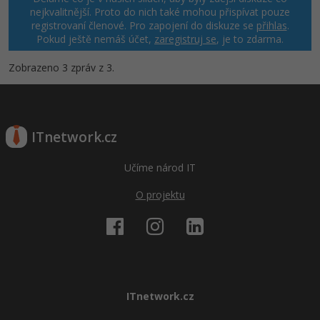
nejkvalitnější. Proto do nich také mohou přispívat pouze
registrovaní členové. Pro zapojení do diskuze se
přihlas
.
Windows
Fórum
Pokud ještě nemáš účet,
zaregistruj se
, je to zdarma.
Linux
Zobrazeno 3 zpráv z 3.
Sítě
Kybernetická bezpečnost
ITnetwork.cz
Elektronický podpis
Učíme národ IT
O projektu
Fórum
ITnetwork.cz