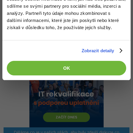
-30%
Kariéra
-80%
Marketing
sdílíme se svými partnery pro sociální média, inzerci a
Adobe Illustrator
SELECT
 neco 
FROM
 tabulka 
WHERE
 (neco <= moje za
analýzy. Partneři tyto údaje mohou zkombinovat s
Pro firmy
-30%
WordPress
Adobe Lightroom
dalšími informacemi, které jste jim poskytli nebo které
Vždycky první záznam z toho dotazu je to co hledáš
získali v důsledku toho, že používáte jejich služby.
-30%
Editováno
-15%
SEO
Adobe XD
Nahoru
Odpovědět
-25%
UX
Adobe InDesign
Zobrazit detaily
Business
Adobe After Effects
OK
-25%
-80%
Kryptoměny
Blender
-30%
Copywriting
Inkscape
-80%
-80%
MS Office
Fotografování
Google Dokumenty
Video
Time management
Ostatní
Děláme co je v našich silách, aby byly zdejší diskuze co