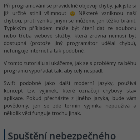
Při programování se pravidelně objevují chyby, jak jste si
-41%
Copywriter
Algoritmy
již určitě stihli všimnout
Některé vzniknou naší
chybou, proti vzniku jiným se můžeme jen těžko bránit.
-10%
WordPress specialista
Umělá inteligence (AI)
Typickým příkladem může být čtení dat ze souboru
nebo třeba webové služby, která zrovna nemusí být
SEO specialista
Pro děti
dostupná (protože jiný programátor udělal chybu),
nefunguje internet a tak podobně.
Více
V tomto tutoriálu si ukážeme, jak se s problémy za běhu
programu vypořádat tak, aby celý nespadl.
Fórum
Swift podobně jako další moderní jazyky, používá
Kurzy e-commerce
koncept tzv. výjimek, které označují chybový stav
aplikace. Pokud přecházíte z jiného jazyka, bude vám
Testování softwaru
Kurzy designu
povědomý, jen se zde termín výjimka nepoužívá a
několik věcí funguje trochu jinak.
-80%
Datová analýza
HTML/CSS
Příběhy absolventů
-80%
Digitální gramotnost
Blog
Photoshop
Spuštění nebezpečného