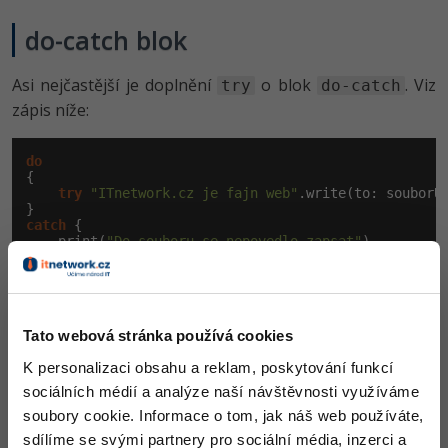
do-catch blok
Asi nejčastější je doplnění
o blok
. Viz
try
do-catch
zápis níže:
do
{

try
"ITnetwork.cz je fajn web"
.write(to: souborU
catch
 {

    print(
"Do souboru se nepovedlo zapsat"
)

}
Blok
nám dovolí použít samotné slovo
. Pokud
do
try
dojde k chybě, provede se blok
. Zde máme
catch
Tato webová stránka používá cookies
rovněž k dispozici proměnnou
, ze které
error
K personalizaci obsahu a reklam, poskytování funkcí
můžeme získat konkrétní chybu, pokud se něco pokazí.
sociálních médií a analýze naší návštěvnosti využíváme
Z chyby poté můžeme získat dodatečné informace. V
soubory cookie. Informace o tom, jak náš web používáte,
dalších lekcích si ukážeme, jak pomocí více
bloků
catch
sdílíme se svými partnery pro sociální média, inzerci a