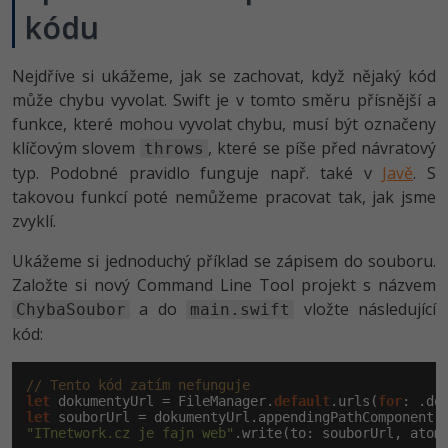
-30%
Kariéra
-80%
kódu
Marketing
Adobe Illustrator
Pro firmy
-30%
WordPress
Adobe Lightroom
Nejdříve si ukážeme, jak se zachovat, když nějaký kód
může chybu vyvolat. Swift je v tomto směru přísnější a
-30%
-15%
SEO
Adobe XD
funkce, které mohou vyvolat chybu, musí být označeny
klíčovým slovem
, které se píše před návratový
throws
-25%
UX
Adobe InDesign
typ. Podobné pravidlo funguje např. také v
Javě
. S
takovou funkcí poté nemůžeme pracovat tak, jak jsme
Business
Adobe After Effects
zvyklí.
-25%
-80%
Kryptoměny
Blender
Ukážeme si jednoduchý příklad se zápisem do souboru.
Založte si nový Command Line Tool projekt s názvem
-30%
Copywriting
Inkscape
a do
vložte následující
ChybaSoubor
main.swift
kód:
-80%
-80%
MS Office
Fotografování
// Tento kód zatím nefunguje
Google Dokumenty
Video
let
 dokumentyUrl = FileManager.
default
.urls(
for
: .do
let
 souborUrl = dokumentyUrl.appendingPathComponent(
"ITnetwork.cz je fajn web"
.write(to: souborUrl, atom
Time management
Ostatní