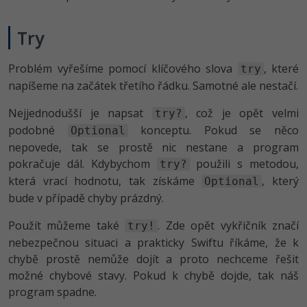
Try
Problém vyřešíme pomocí klíčového slova
, které
try
napíšeme na začátek třetího řádku. Samotné ale nestačí.
Nejjednodušší je napsat
, což je opět velmi
try?
podobné
konceptu. Pokud se něco
Optional
nepovede, tak se prostě nic nestane a program
pokračuje dál. Kdybychom
použili s metodou,
try?
která vrací hodnotu, tak získáme
, který
Optional
bude v případě chyby prázdný.
Použít můžeme také
. Zde opět vykřičník značí
try!
nebezpečnou situaci a prakticky Swiftu říkáme, že k
chybě prostě nemůže dojít a proto nechceme řešit
možné chybové stavy. Pokud k chybě dojde, tak náš
program spadne.