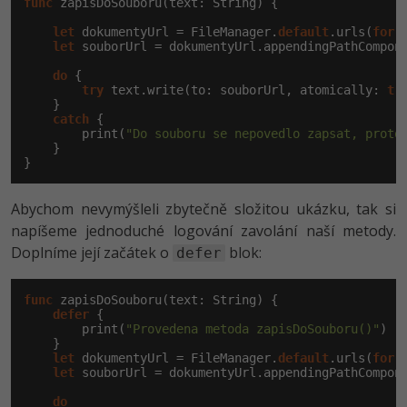
func
 zapisDoSouboru(text: String) {

let
 dokumentyUrl = FileManager.
default
.urls(
for
:
let
 souborUrl = dokumentyUrl.appendingPathCompon
do
 {

try
 text.write(to: souborUrl, atomically: 
tr
    }

catch
 {

        print(
"Do souboru se nepovedlo zapsat, proto
    }

}
Abychom nevymýšleli zbytečně složitou ukázku, tak si
napíšeme jednoduché logování zavolání naší metody.
Doplníme její začátek o
blok:
defer
func
 zapisDoSouboru(text: String) {

defer
 {

        print(
"Provedena metoda zapisDoSouboru()"
)

    }

let
 dokumentyUrl = FileManager.
default
.urls(
for
:
let
 souborUrl = dokumentyUrl.appendingPathCompon
do