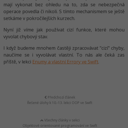
mají vykonat bez ohledu na to, zda se nebezpečná
operace povedla či nikoli. S tímto mechanismem se ještě
setkáme v pokročilejších kurzech.
Nyní již víme jak používat cizí funkce, které mohou
vyvolat chybový stav.
I když budeme mnohem častěji zpracovávat "cizí" chyby,
naučíme se i vyvolávat vlastní. To nás ale čeká zas
příště, v lekci
Enumy a vlastní Errory ve Swift
.
Předchozí článek
Řešené úlohy k 10.-13. lekci OOP ve Swift
Všechny články v sekci
Objektově orientované programování ve Swift