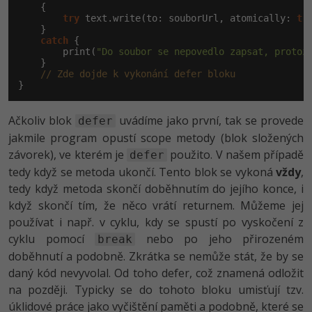
    {

try
 text.write(to: souborUrl, atomically: 
tr
    }

catch
 {

        print(
"Do soubor se nepovedlo zapsat, protož
    }

// Zde dojde k vykonání defer bloku
}
Ačkoliv blok
uvádíme jako první, tak se provede
defer
jakmile program opustí scope metody (blok složených
závorek), ve kterém je
použito. V našem případě
defer
tedy když se metoda ukončí. Tento blok se vykoná
vždy
,
tedy když metoda skončí doběhnutím do jejího konce, i
když skončí tím, že něco vrátí returnem. Můžeme jej
používat i např. v cyklu, kdy se spustí po vyskočení z
cyklu pomocí
nebo po jeho přirozeném
break
doběhnutí a podobně. Zkrátka se nemůže stát, že by se
daný kód nevyvolal. Od toho defer, což znamená odložit
na později. Typicky se do tohoto bloku umisťují tzv.
úklidové práce jako vyčištění paměti a podobně, které se