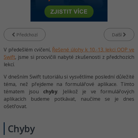
-80%
Vývojář mobilních aplikací
Python
HTML5, CSS3, Bootstrap, SEO
PHP
-80%
Specialista na AI a bigdata
JavaScript
SQL a databáze
JavaScript
-80%
C# Game developer
PHP
Předchozí
Další
Testování a verzování
Python
-80%
Webdesigner
C++
V předešlém cvičení,
Řešené úlohy k 10.-13. lekci OOP ve
UML a návrhové vzory
HTML / CSS
Swift
, jsme si procvičili nabyté zkušenosti z předchozích
-80%
Tester
Swift
lekcí.
React
UML a návrhové vzory
-80%
V dnešním Swift tutoriálu si vysvětlíme poslední důležité
Systémový administrátor
Kotlin
téma, než přejdeme na formulářové aplikace. Tímto
Spring
MySQL/MariaDB
-80%
tématem jsou
Grafik / UX/UI návrhář
chyby
. Jelikož je ve formulářových
C
ASP.NET MVC
aplikacích budeme potkávat, naučíme se je dnes
MS-SQL
3D grafik
ošetřovat.
VB.NET
Django
SQLite
Projektový manažer
SQL
Chyby
Best practices
-80%
Databázový analytik
Návrh SW