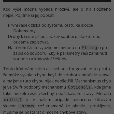
Kód výše možná vypadá hrozivě, ale o nic složitého
Windows
Fórum
nejde. Pojďme si jej popsat.
Linux
První řádek získá od systému cestu ke složce
Dokumenty
Sítě
Druhý k cestě připojí název souboru, do kterého
budeme zapisovat.
Kybernetická bezpečnost
Na třetím řádku využijeme metodu na
u pro
String
zápis do souboru. Zbylé parametry řeší zamknutí
Elektronický podpis
souboru a kódování češtiny.
Tento kód nám zatím ale nebude fungovat. Je to proto,
Fórum
že může vyvolat chybu když do souboru nepůjde zapsat
a my jsme tuto chybu nijak neošetřili. Mechanismus chyb
je ve Swift podobný mechanismu
, kde jsme
Optionals
také museli řešit všechny neočekávané stavy. Metoda
je v našem případě označena klíčovým
write()
slovem
, což znamená, že jakmile ji použijeme,
throws
musíme se postarat o možné chybové stavy.