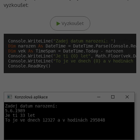
vyzkoušet:
Vyzkoušet
Klikni pro editaci
Console.WriteLine(
"Zadej datum narození: "
Dim
 narozen 
As
Dim
 vek 
As
 TimeSpan = DateTime.Today - narozen

Console.WriteLine(
"Je ti {0} let"
, Math.Floor(vek.Da
Console.WriteLine(
"To je ve dnech {0} a v hodinách {
Konzolová aplikace
Zadej datum narození:

5.6.1989

Je ti 33 let

To je ve dnech 12327 a v hodinách 295848