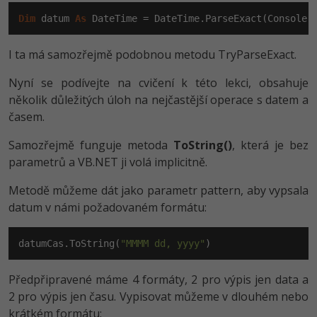
Dim
 datum 
As
 DateTime = DateTime.ParseExact(Console.
I ta má samozřejmě podobnou metodu TryParseExact.
Nyní se podívejte na cvičení k této lekci, obsahuje
několik důležitých úloh na nejčastější operace s datem a
časem.
Samozřejmě funguje metoda
ToString()
, která je bez
parametrů a VB.NET ji volá implicitně.
Metodě můžeme dát jako parametr pattern, aby vypsala
datum v námi požadovaném formátu:
datumCas.ToString(
"MMMM dd, yyyy"
)
Předpřipravené máme 4 formáty, 2 pro výpis jen data a
2 pro výpis jen času. Vypisovat můžeme v dlouhém nebo
krátkém formátu: