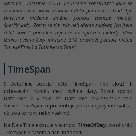
vytvoření DateTime v UTC použijeme konstruktor jako se
zadáním času, avšak zadáme i další parametr s kind. Typ
DateTime můžeme změnit pomocí statické metody
SpecifyKind(). Zatím se tím zde nebudeme zabývat, jen jsem
chtěl navést případné zájemce na správné metody. Mezi
těmito dvěma časy můžeme také převádět pomocí metod
ToLocalTime() a ToUniversalTime().
TimeSpan
S DateTime souvisí ještě TimeSpan. Ten slouží k
uchovávání rozdílu mezi dvěma daty. Rozdíl oproti
DateTime je v tom, že DateTime reprezentuje celé
datum, TimeSpan reprezentuje pouze nějaký interval (ať
už jsou to roky nebo vteřiny).
Na DateTime existuje vlastnost
TimeOfDay
, která vrátí
TimeSpan s časem a datum zahodí.