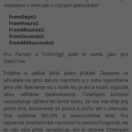
metodami z intervalu v různých jednotkách:
FromDays()
FromHours()
FromMinutes()
FromSeconds((
FromMillisecon­ds()
Pro Parse() a ToString() platí to samé, jako pro
DateTime.
Pojďme si udělat ještě jeden příklad. Zeptáme se
uživatele na jeho datum narození a z toho vypočítáme
jeho věk. Řekneme mu i, kolik mu je dní a hodin. Výpočet
věku uděláme zjednodušený. TimeSpan bohužel
neposkytuje zjištění let (kvůli tomu, že rok má vždy jiný
počet dní), dostaneme se pouze k počtu dní v intervalu.
Dny vydělíme 365.255 a zaokrouhlíme dolů. Pro
nepatrné množství dat narození to nemusí fungovat, ale
to nás nyní příliš nezatěžuje, jen si chceme TimeSpan