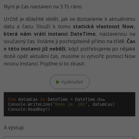
Nyní je čas nastaven na 3:15 ráno.
Určitě je důležité vědět, jak se dostaneme k aktuálnímu
datu a času. Slouží k tomu
statická vlastnost Now,
která nám vrátí instanci DateTime
, nastavenou na
současný čas. Voláme ji pochopitelně přímo na třídě.
Čas
v této instanci již neběží
, když potřebujeme po nějaké
době opět aktuální čas, musíme si vytvořit pomocí Now
novou instanci. Pojďme si to zkusit:
Vyzkoušet
Klikni pro editaci
Dim
 datumCas 
As
 DateTime = DateTime.Now

Console.WriteLine(
"Dnes je: {0}"
, datumCas)

A výstup: