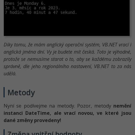
Dnes je Monday 6.

Je 3. měsíc a rok 2023.

7 hodin, 40 minut a 47 sekund.
Díky tomu, že mám anglický operační systém, VB.NET vrací i
anglická jména dní. Vy je budete mít česká. Toto je výhodné,
protože se nemusíme starat o to, aby se každému zobrazily
správně, dle jeho regionálního nastavení, VB.NET to za nás
udělá.
Metody
Nyní se podívejme na metody. Pozor, metody
nemění
instanci DateTime, ale vrací novou, ve které jsou
dané změny provedeny!
Změna vnitřní hodnoty