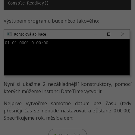
-30%
Kariéra
-80%
Marketing
Adobe Illustrator
Pro firmy
-30%
WordPress
Výstupem programu bude něco takového:
Adobe Lightroom
-30%
-15%
SEO
Konzolová aplikace
Adobe XD
01.01.0001 0:00:00
-25%
UX
Adobe InDesign
Business
Adobe After Effects
-25%
-80%
Kryptoměny
Blender
Nyní si ukažme 2 nezákladnější konstruktory, pomocí
-30%
Copywriting
kterých můžeme instanci DateTime vytvořit.
Inkscape
-80%
Nejprve vytvořme samotné datum bez času (tedy
-80%
MS Office
Fotografování
přesněji čas se nebude nastavovat a zůstane 0:00:00).
Specifikujeme rok, měsíc a den:
Google Dokumenty
Video
Time management
Ostatní