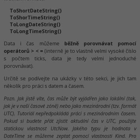
ToShortDateStrin­g()
ToShorTimeStrin­g()
ToLongDateStrin­g()
ToLongTimeStrin­g()
Data i čas můžeme
běžně porovnávat pomocí
operátorů > < =
(interně je to vlastně velmi vysoké číslo
s počtem ticks, data je tedy velmi jednoduché
porovnávat).
Určitě se podívejte na ukázky v této sekci, je jich tam
několik pro práci s datem a časem.
Pozn. Jak jistě víte, čas může být vyjádřen jako lokální (tak,
jak je v naší časové zóně) nebo jako mezinárodní (tzv. formát
UTC). Tutoriál nepředpokládá práci s mezinárodním časem.
Pokud si budete přát zjistit aktuální čas v UTC, použijte
statickou vlastnost UtcNow. Jakého typu je hodnota v
DateTime se můžeme zeptat pomocí vlastnosti Kind. Pro