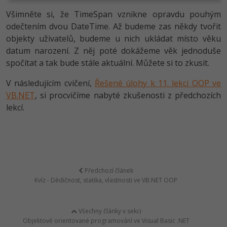
Všimněte si, že TimeSpan vznikne opravdu pouhým
odečtením dvou DateTime. Až budeme zas někdy tvořit
objekty uživatelů, budeme u nich ukládat místo věku
datum narození. Z něj poté dokážeme věk jednoduše
spočítat a tak bude stále aktuální. Můžete si to zkusit.
V následujícím cvičení,
Řešené úlohy k 11. lekci OOP ve
VB.NET
, si procvičíme nabyté zkušenosti z předchozích
lekcí.
Předchozí článek
Kvíz - Dědičnost, statika, vlastnosti ve VB.NET OOP
Všechny články v sekci
Objektově orientované programování ve Visual Basic .NET