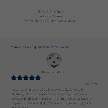
Přeskočit článek
(nedoporučujeme)
Řešené úlohy k 11. lekci OOP ve VB.NET
Článek pro vás napsal
Michal Žůrek - misaz
Uživatelské hodnocení:
11 hlasů
Autor se věnuje tvorbě aplikací pro počítače, mobilní
telefony, mikroprocesory a tvorbě webových stránek a
webových aplikací. Nejraději programuje ve Visual Basicu a
TypeScript. Ovládá HTML, CSS, JavaScript, TypeScript, C# a
Visual Basic.