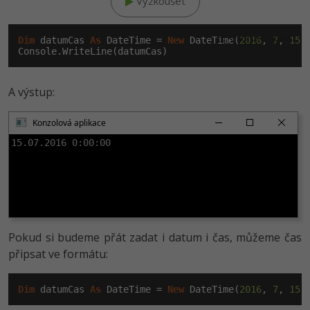
Vyzkoušet
Windows
Fórum
Klikni pro editaci
Dim
 datumCas 
As
 DateTime = 
New
 DateTime(
2016
, 
7
, 
15
)

Linux
A výstup:
Sítě
Konzolová aplikace
Kybernetická bezpečnost
15.07.2016 0:00:00
Elektronický podpis
Fórum
Pokud si budeme přát zadat i datum i čas, můžeme čas
připsat ve formátu:
Dim
 datumCas 
As
 DateTime = 
New
 DateTime(
2016
, 
7
, 
15
,