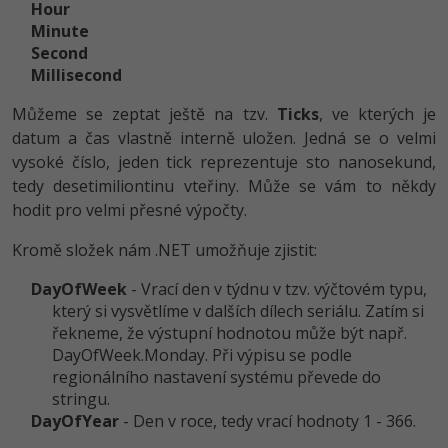
Hour
Minute
Second
Millisecond
Můžeme se zeptat ještě na tzv.
Ticks
, ve kterých je
datum a čas vlastně interně uložen. Jedná se o velmi
vysoké číslo, jeden tick reprezentuje sto nanosekund,
tedy desetimiliontinu vteřiny. Může se vám to někdy
hodit pro velmi přesné výpočty.
Kromě složek nám .NET umožňuje zjistit:
DayOfWeek
- Vrací den v týdnu v tzv. výčtovém typu,
který si vysvětlíme v dalších dílech seriálu. Zatím si
řekneme, že výstupní hodnotou může být např.
DayOfWeek.Monday. Při výpisu se podle
regionálního nastavení systému převede do
stringu.
DayOfYear
- Den v roce, tedy vrací hodnoty 1 - 366.