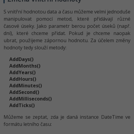
S vnitřní hodnotou data a času můžeme velmi jednoduše
manipulovat pomocí metod, které přidávají různé
časové úseky. Jako parametr berou počet úseků (např.
dní), které chceme přidat. Pokud je chceme naopak
ubrat, použijeme zápornou hodnotu. Za účelem změny
hodnoty tedy slouží metody:
AddDays()
AddMonths()
AddYears()
AddHours()
AddMinutes()
AddSecond()
AddMilliseconds()
AddTicks()
Můžeme se zeptat, zda je daná instance DateTime ve
formátu letního času: