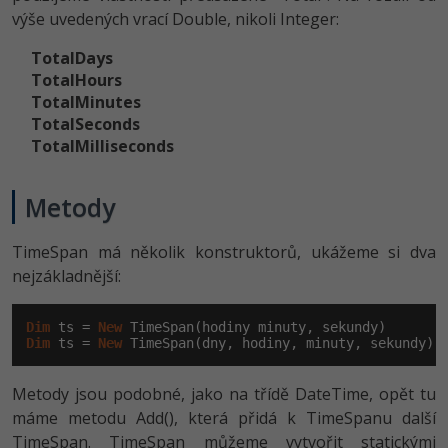
výše uvedených vrací Double, nikoli Integer:
TotalDays
TotalHours
TotalMinutes
TotalSeconds
TotalMilliseconds
Metody
TimeSpan má několik konstruktorů, ukážeme si dva
nejzákladnější:
Dim
 ts = 
New
Dim
 ts = 
New
 TimeSpan(dny, hodiny, minuty, sekundy)
Metody jsou podobné, jako na třídě DateTime, opět tu
máme metodu Add(), která přidá k TimeSpanu další
TimeSpan. TimeSpan můžeme vytvořit statickými