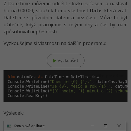
Z DateTime můžeme oddělit složku s časem a nastavit
ho na 0:00:00, slouží k tomu vlastnost
Date
, která vrátí
DateTime s původním datem a bez času. Může to být
užitečné, když pracujeme s celými dny a čas by nám
způsoboval nepřesnosti.
Vyzkoušejme si vlastnosti na dalším programu:
Vyzkoušet
Klikni pro editaci
Dim
 datumCas 
As
 DateTime = DateTime.Now

Console.WriteLine(
"Dnes je {0} {1}."
, datumCas.DayOfW
Console.WriteLine(
"Je {0}. měsíc a rok {1}."
, datumCa
Console.WriteLine(
"{0} hodin, {1} minut a {2} sekund
Výsledek:
Konzolová aplikace