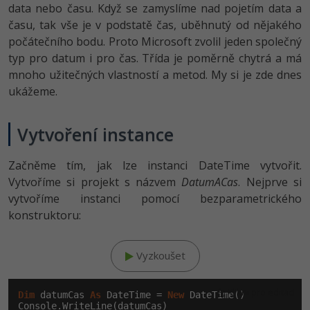
data nebo času. Když se zamyslíme nad pojetím data a
-41%
času, tak vše je v podstatě čas, uběhnutý od nějakého
Copywriter
Algoritmy
počátečního bodu. Proto Microsoft zvolil jeden společný
-10%
typ pro datum i pro čas. Třída je poměrně chytrá a má
WordPress specialista
Umělá inteligence (AI)
mnoho užitečných vlastností a metod. My si je zde dnes
SEO specialista
ukážeme.
Pro děti
Více
Vytvoření instance
Fórum
Začněme tím, jak lze instanci DateTime vytvořit.
Vytvoříme si projekt s názvem
DatumACas
. Nejprve si
Kurzy e-commerce
vytvoříme instanci pomocí bezparametrického
konstruktoru:
Testování softwaru
Kurzy designu
-80%
Datová analýza
Vyzkoušet
HTML/CSS
Příběhy absolventů
-80%
Digitální gramotnost
Blog
Photoshop
Klikni pro editaci
Dim
 datumCas 
As
 DateTime = 
New
 DateTime()

Console.WriteLine(datumCas)
