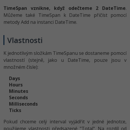
TimeSpan vznikne, když odečteme 2 DateTime
.
Můžeme také TimeSpan k DateTime přičíst pomocí
metody Add na instanci DateTime.
Vlastnosti
K jednotlivým složkám TimeSpanu se dostaneme pomocí
vlastností (stejně, jako u DateTime, pouze jsou v
množném čísle):
Days
Hours
Minutes
Seconds
Milliseconds
Ticks
Pokud chceme celý interval vyjádřit v jedné jednotce,
použijeme vlastnosti předsazené "Total". Na rozdíl od