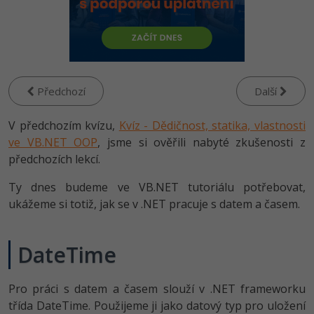
-80%
Vývojář mobilních aplikací
Python
HTML5, CSS3, Bootstrap, SEO
PHP
-80%
Specialista na AI a bigdata
JavaScript
SQL a databáze
JavaScript
-80%
C# Game developer
PHP
Testování a verzování
Předchozí
Další
Python
-80%
Webdesigner
C++
V předchozím kvízu,
UML a návrhové vzory
Kvíz - Dědičnost, statika, vlastnosti
HTML / CSS
-80%
ve VB.NET OOP
Tester
, jsme si ověřili nabyté zkušenosti z
Swift
React
předchozích lekcí.
UML a návrhové vzory
-80%
Systémový administrátor
Kotlin
Ty dnes budeme ve VB.NET tutoriálu potřebovat,
Spring
MySQL/MariaDB
ukážeme si totiž, jak se v .NET pracuje s datem a časem.
-80%
Grafik / UX/UI návrhář
C
ASP.NET MVC
MS-SQL
3D grafik
VB.NET
DateTime
Django
SQLite
Projektový manažer
SQL
Pro práci s datem a časem slouží v .NET frameworku
Best practices
-80%
třída DateTime. Použijeme ji jako datový typ pro uložení
Databázový analytik
Návrh SW