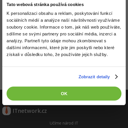
Tato webová stránka používá cookies
-41%
Copywriter
Algoritmy
K personalizaci obsahu a reklam, poskytování funkcí
sociálních médií a analýze naší návštěvnosti využíváme
-10%
WordPress specialista
Umělá inteligence (AI)
Převodník jednotek v 1.0
soubory cookie. Informace o tom, jak náš web používáte,
sdílíme se svými partnery pro sociální média, inzerci a
Nehodnoceno
Vydáno: 2013
SEO specialista
Pro děti
analýzy. Partneři tyto údaje mohou zkombinovat s
258x
dalšími informacemi, které jste jim poskytli nebo které
Více
získali v důsledku toho, že používáte jejich služby.
Fórum
Zobrazit detaily
Kurzy e-commerce
Aktivity
Testování softwaru
OK
Kurzy designu
-80%
Datová analýza
HTML/CSS
Příběhy absolventů
ITnetwork.cz
-80%
Digitální gramotnost
Blog
Photoshop
Učíme národ IT