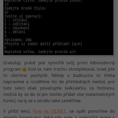
Neplatné číslo, zadejte prosím znovu:

13

Zadejte druhé číslo:

22

Zvolte si operaci:

1 - sčítání

2 - odčítání

3 - násobení

4 - dělení

3

Výsledek: 286

Přejete si zadat další příklad? [a/n]

h

Neplatná volba, zadejte prosím a/n
Gratuluji, právě jste vytvořili svůj první blbovzdorný
program
Kód se nám trochu zkomplikoval, snad jste
to všechno pochytili. Někdy v budoucnu to třeba
napravíme a rozdělíme ho do přehledných metod, pro
tuto sekci však považujme kalkulačku za hotovou,
možná by se do ní jen mohlo přidat více matematických
funkcí, na ty se v seriálu také zaměříme.
V příští lekci,
Pole ve VB.NET
, se opět ponoříme do
nových konstrukcí, čeká nás pole a pokročilá práce s