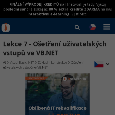
FINÁLNÍ VÝPRODEJ KREDITŮ
na ITnetwork je tady. Využij
poslední šanci
a získej až
80 % extra kreditů ZDARMA
na náš
interaktivní e-learning
.
Zjisti více:
IT kurzy
Od
0 Kč
Lekce 7 - Ošetření uživatelských
Přihlásit se
|
Registrovat
IT e-learning
Rekvalifikace a kurzy
vstupů ve VB.NET
hrazené úřadem práce
Kurzy IT profesí
Visual Basic .NET
Základní konstrukce
Ošetření
Workshopy zdarma
uživatelských vstupů ve VB.NET
Junior programátor
Kurzy programování
Umělá inteligence v praxi
Školení
Programátor WWW aplikací
Jak začít?
Datová analýza v praxi
Základy programování
Školení dle technologií
-80%
Senior programátor
Java
Objektové programování - OOP
C# .NET
-80%
Front-end developer
C#.NET
Umělá inteligence
Java