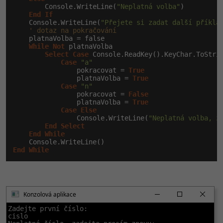
        Console.WriteLine(
"Neplatná volba"
)

End
If
    Console.WriteLine(
"Přejete si zadat další příkla
' dotaz na pokračování
    platnaVolba = false

While
Not
 platnaVolba

Select
Case
 Console.ReadKey().KeyChar.ToStrin
Case
"a"
                pokracovat = 
True
                platnaVolba = 
True
Case
"n"
                pokracovat = 
False
                platnaVolba = 
True
Case
Else
                Console.WriteLine(
"Neplatná volba, z
End
Select
End
While
End
While
Konzolová aplikace
Zadejte první číslo:

cislo
