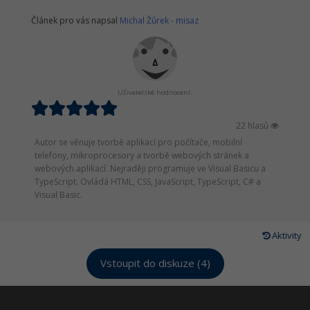
Článek pro vás napsal
Michal Žůrek - misaz
Uživatelské hodnocení:
22 hlasů
Autor se věnuje tvorbě aplikací pro počítače, mobilní
telefony, mikroprocesory a tvorbě webových stránek a
webových aplikací. Nejraději programuje ve Visual Basicu a
TypeScript. Ovládá HTML, CSS, JavaScript, TypeScript, C# a
Visual Basic.
Aktivity
Vstoupit do diskuze (4)