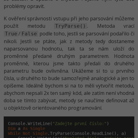
problémy opravit.
Windows
Fórum
K ověření správnosti vstupu při jeho parsování můžeme
použít metodu
. Metoda vrací
TryParse()
Linux
/
podle toho, jestli se parsování podařilo či
True
False
nikoli. Jestli se ptáte, jak z metody tedy dostaneme
Sítě
naparsovanou hodnotu, tak ta se nám uloží do
proměnné předané druhým parametrem. Hodnota
Kybernetická bezpečnost
proměnné, kterou jsme takto předali do druhého
Elektronický podpis
parametru bude ovlivněna. Ukážeme si to u prvního
čísla, u druhého to bude samozřejmě analogické a jen to
Fórum
opíšeme. Ideálně bychom si na to měli vytvořit metodu,
abychom nepsali 2x ten samý kód, ale zatím není vhodná
doba se tímto zabývat, metody se naučíme definovat až
u objektově orientovaného programování.
Console.WriteLine(
"Zadejte první číslo:"
Dim
 a 
As
Single
While
Not
Single
.TryParse(Console.ReadLine(), a)
