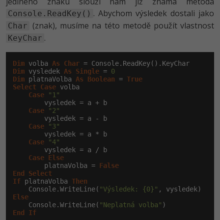
jediného znaku slouží nám již známá metoda
. Abychom výsledek dostali jako
Console.ReadKey()
(znak), musíme na této metodě použít vlastnost
Char
.
KeyChar
Dim
 volba 
As
Char
Dim
 vysledek 
As
Single
 = 
0
Dim
 platnaVolba 
As
Boolean
 = 
True
Select
Case
 volba

Case
"1"
        vysledek = a + b

Case
"2"
        vysledek = a - b

Case
"3"
        vysledek = a * b

Case
"4"
        vysledek = a / b

Case
Else
        platnaVolba = 
False
End
Select
If
 platnaVolba 
Then
    Console.WriteLine(
"Výsledek: {0}"
Else
    Console.WriteLine(
"Neplatná volba"
End
If