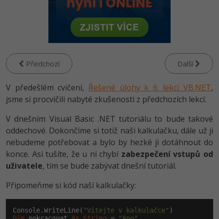
-80%
Vývojář mobilních aplikací
Python
HTML5, CSS3, Bootstrap, SEO
PHP
-80%
Specialista na AI a bigdata
JavaScript
SQL a databáze
JavaScript
-80%
C# Game developer
PHP
Testování a verzování
Předchozí
Další
Python
-80%
Webdesigner
C++
V předešlém cvičení,
UML a návrhové vzory
Řešené úlohy k 6. lekci VB.NET
,
HTML / CSS
-80%
jsme si procvičili nabyté zkušenosti z předchozích lekcí.
Tester
Swift
React
UML a návrhové vzory
V dnešním Visual Basic .NET tutoriálu to bude takové
-80%
Systémový administrátor
Kotlin
oddechové. Dokončíme si totiž naši kalkulačku, dále už ji
Spring
MySQL/MariaDB
nebudeme potřebovat a bylo by hezké ji dotáhnout do
-80%
Grafik / UX/UI návrhář
C
konce. Asi tušíte, že u ni chybí
zabezpečení vstupů od
ASP.NET MVC
MS-SQL
uživatele
, tím se bude zabývat dnešní tutoriál.
3D grafik
VB.NET
Django
SQLite
Připomeňme si kód naší kalkulačky:
Projektový manažer
SQL
Best practices
Console.WriteLine(
"Vítejte v kalkulačce"
-80%
Databázový analytik
Návrh SW
Dim
 pokracovat 
As
String
 = 
"Ano"