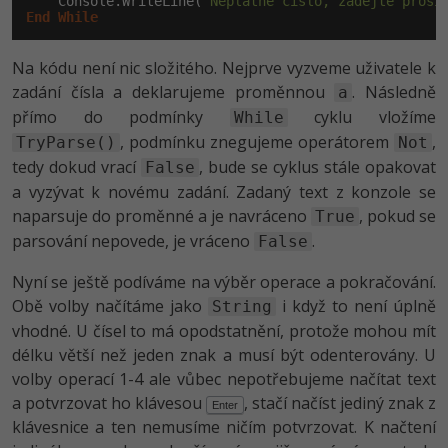
    Console.WriteLine(
"Neplatné číslo, zadejte prosí
End
While
Na kódu není nic složitého. Nejprve vyzveme uživatele k
zadání čísla a deklarujeme proměnnou
. Následně
a
přímo do podmínky
cyklu vložíme
While
, podmínku znegujeme operátorem
,
TryParse()
Not
tedy dokud vrací
, bude se cyklus stále opakovat
False
a vyzývat k novému zadání. Zadaný text z konzole se
naparsuje do proměnné a je navráceno
, pokud se
True
parsování nepovede, je vráceno
.
False
Nyní se ještě podíváme na výběr operace a pokračování.
Obě volby načítáme jako
i když to není úplně
String
vhodné. U čísel to má opodstatnění, protože mohou mít
délku větší než jeden znak a musí být odenterovány. U
volby operací 1-4 ale vůbec nepotřebujeme načítat text
a potvrzovat ho klávesou
, stačí načíst jediný znak z
Enter
klávesnice a ten nemusíme ničím potvrzovat. K načtení