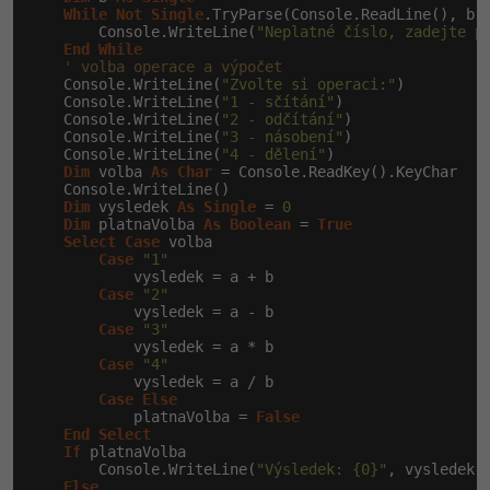
While
Not
Single
.TryParse(Console.ReadLine(), b)

        Console.WriteLine(
"Neplatné číslo, zadejte p
End
While
' volba operace a výpočet
    Console.WriteLine(
"Zvolte si operaci:"
)

    Console.WriteLine(
"1 - sčítání"
)

    Console.WriteLine(
"2 - odčítání"
)

    Console.WriteLine(
"3 - násobení"
)

    Console.WriteLine(
"4 - dělení"
)

Dim
 volba 
As
Char
 = Console.ReadKey().KeyChar

    Console.WriteLine()

Dim
 vysledek 
As
Single
 = 
0
Dim
 platnaVolba 
As
Boolean
 = 
True
Select
Case
 volba

Case
"1"
            vysledek = a + b

Case
"2"
            vysledek = a - b

Case
"3"
            vysledek = a * b

Case
"4"
            vysledek = a / b

Case
Else
            platnaVolba = 
False
End
Select
If
 platnaVolba

        Console.WriteLine(
"Výsledek: {0}"
, vysledek)

Else