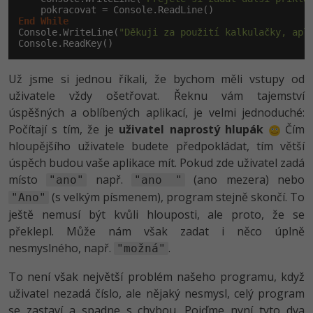
-30%
Kariéra
-80%
Marketing
Adobe Illustrator
End
While
Console.WriteLine(
"Děkuji za použití kalkulačky, apl
Pro firmy
-30%
Console.ReadKey()
WordPress
Adobe Lightroom
-30%
-15%
Už jsme si jednou říkali, že bychom měli vstupy od
SEO
Adobe XD
uživatele vždy ošetřovat. Řeknu vám tajemství
-25%
UX
úspěšných a oblíbených aplikací, je velmi jednoduché:
Adobe InDesign
Počítají s tím, že je
uživatel naprostý hlupák
Čím
Business
hloupějšího uživatele budete předpokládat, tím větší
Adobe After Effects
úspěch budou vaše aplikace mít. Pokud zde uživatel zadá
-25%
-80%
Kryptoměny
místo
např.
(ano mezera) nebo
Blender
"ano"
"ano "
(s velkým písmenem), program stejně skončí. To
"Ano"
-30%
Copywriting
Inkscape
ještě nemusí být kvůli hlouposti, ale proto, že se
překlepl. Může nám však zadat i něco úplně
-80%
-80%
MS Office
Fotografování
nesmyslného, např.
.
"možná"
Google Dokumenty
To není však největší problém našeho programu, když
Video
uživatel nezadá číslo, ale nějaký nesmysl, celý program
Time management
se zastaví a spadne s chybou. Pojďme nyní tyto dva
Ostatní