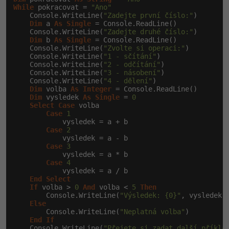
While
 pokracovat = 
"Ano"
-41%
    Console.WriteLine(
"Zadejte první číslo:"
)

Copywriter
Algoritmy
Dim
 a 
As
Single
 = Console.ReadLine()

    Console.WriteLine(
"Zadejte druhé číslo:"
)

-10%
Dim
 b 
As
Single
 = Console.ReadLine()

WordPress specialista
Umělá inteligence (AI)
    Console.WriteLine(
"Zvolte si operaci:"
)

    Console.WriteLine(
"1 - sčítání"
)

    Console.WriteLine(
"2 - odčítání"
)

SEO specialista
Pro děti
    Console.WriteLine(
"3 - násobení"
)

    Console.WriteLine(
"4 - dělení"
)

Dim
 volba 
As
Integer
 = Console.ReadLine()

Více
Dim
 vysledek 
As
Single
 = 
0
Select
Case
 volba

Case
1
Fórum
            vysledek = a + b

Case
2
            vysledek = a - b

Kurzy e-commerce
Case
3
            vysledek = a * b

Case
4
Testování softwaru
            vysledek = a / b

Kurzy designu
End
Select
-80%
If
 volba > 
0
And
 volba < 
5
Then
Datová analýza
HTML/CSS
Příběhy absolventů
        Console.WriteLine(
"Výsledek: {0}"
, vysledek)

Else
-80%
        Console.WriteLine(
"Neplatná volba"
)

Digitální gramotnost
Blog
Photoshop
End
If
    Console.WriteLine(
"Přejete si zadat další příkla