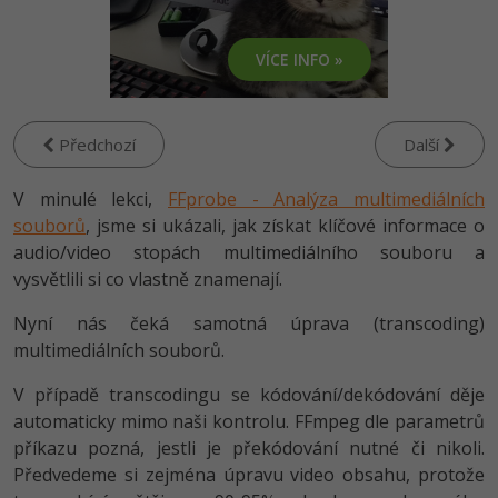
-80%
Vývojář mobilních aplikací
-80%
Python
Digitální gramotnost
Photoshop
HTML5, CSS3, Bootstrap, SEO
PHP
VÍCE INFO »
-80%
-30%
Specialista na AI a bigdata
-80%
JavaScript
Marketing
Adobe Illustrator
SQL a databáze
JavaScript
-80%
C# Game developer
-30%
PHP
WordPress
Adobe Lightroom
Testování a verzování
Předchozí
Další
Python
-80%
-30%
Webdesigner
-15%
C++
SEO
Adobe XD
V minulé lekci,
UML a návrhové vzory
FFprobe - Analýza multimediálních
HTML / CSS
-80%
souborů
, jsme si ukázali, jak získat klíčové informace o
Tester
-25%
Swift
UX
Adobe InDesign
React
audio/video stopách multimediálního souboru a
UML a návrhové vzory
-80%
Systémový administrátor
vysvětlili si co vlastně znamenají.
Kotlin
Business
Adobe After Effects
Spring
MySQL/MariaDB
Nyní nás čeká samotná úprava (transcoding)
-80%
-25%
Grafik / UX/UI návrhář
-80%
C
Kryptoměny
Blender
multimediálních souborů.
ASP.NET MVC
MS-SQL
-30%
3D grafik
VB.NET
Copywriting
V případě transcodingu se kódování/dekódování děje
Inkscape
Django
SQLite
automaticky mimo naši kontrolu. FFmpeg dle parametrů
-80%
Projektový manažer
-80%
SQL
MS Office
příkazu pozná, jestli je překódování nutné či nikoli.
Fotografování
Best practices
Předvedeme si zejména úpravu video obsahu, protože
-80%
Databázový analytik
Návrh SW
Google Dokumenty