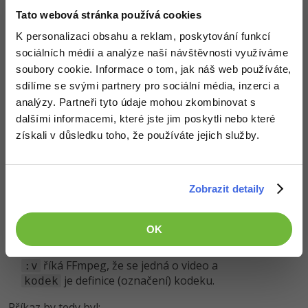
je chcete pouštět v TV, set-top-boxech, satelitních
Tato webová stránka používá cookies
receiverech, DVD (blu-ray) přehrávačích, atd., je nutné,
aby dané zařízení tento kodek podporovalo.
K personalizaci obsahu a reklam, poskytování funkcí
sociálních médií a analýze naší návštěvnosti využíváme
Pro změnu kodeku použijeme buď tento příkaz:
soubory cookie. Informace o tom, jak náš web používáte,
sdílíme se svými partnery pro sociální média, inzerci a
ffmpeg -i video.mp4 -vcodec libx265 -acodec mp3 vide
analýzy. Partneři tyto údaje mohou zkombinovat s
dalšími informacemi, které jste jim poskytli nebo které
Nebo můžeme použít i druhé označení kodeku
:
hevc
získali v důsledku toho, že používáte jejich služby.
ffmpeg -i video.mp4 -vcodec hevc -acodec mp3 videoH2
Zobrazit detaily
Alternativně lze pro definici kodeku použít i parametr
-
, kde:
c:v kodek
OK
říká FFmpeg, že se jedná o definici kodeku,
-c
říká FFmpeg, že se jedná o video a
:v
je definice (označení) kodeku.
kodek
Příkaz by tedy byl: