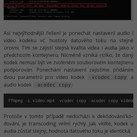
Asi nejvýhodnější řešení je ponechat nastavení audio i
video kodeku vč. hustoty datového toku na stejné
úrovni. Tím se zajistí stejná kvalita videa i audia jako v
předchozím kontejneru. Nicméně vzniká riziko, že daný
kodek nemusí být ve zvoleném souborovém kontejneru
podporován. Ponechání nastavení zajistíme přidáním
dvou parametrů pro video kodek
a
-vcodec copy
audio kodek
:
-acodec copy
ffmpeg -i video.mp4 -vcodec copy -acodec copy videoN
Protože v tomto případě nedochází k dekódování/kó­
dování, je transcoding velmi rychlý. Jak vidíte, kodek u
audia zůstal stejný, hodnota datového toku je identická: