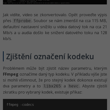
Jak vidíte, video se zkonvertovalo. Opět proveďte výpis
přes
. Soubor se nám zmenšil na cca 115 MB,
ffprobe
defaultní nastavení snížilo u videa datový tok na cca 21
Mb/s a u audia došlo ke snížení datového toku na 128
kb/s.
Zjištění označení kodeku
Problémem může být zjistit název parametru, kterým
FFmpeg
označíme daný typ kodeku. V příkladu výše jste
si mohli všimnout, že pro stejný kodek dokonce existují
dva parametry a to
a
. Abyste zjistili
libx265
hevc
zkratku pro vybraný kodek, existuje příkaz:
ffmpeg -codecs