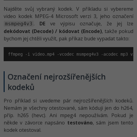
Najděte svůj vybraný kodek. V příkladu si vybereme
video kodek MPEG-4 Microsoft verzi 3, jeho označení
.
DE
ve výpisu označuje, že jej lze
msmpeg4v3
dekódovat (Decode) / kódovat (Encode)
, takže pokud
bychom jej chtěli využít, pak příkaz bude vypadat takto:
ffmpeg -i video.mp4 -vcodec msmpeg4v3 -acodec mp3 vi
Označení nejrozšířenějších
kodeků
Pro příklad si uvedeme pár nejrozšířenějších kodeků.
Nemám je všechny otestované, sám kóduji jen do h264,
příp. h265 (hevc). Ani mpeg4 nepoužívám. Pokud je
někde v závorce napsáno
testováno
, sám jsem tento
kodek otestoval.