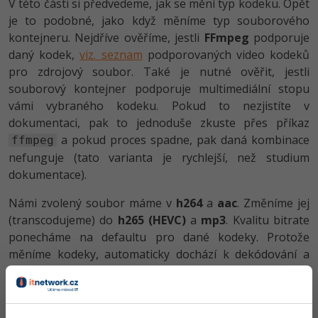
V této části si předvedeme, jak se mění typ kodeku. Opět
je to podobné, jako když měníme typ souborového
kontejneru. Nejdříve ověříme, jestli
FFmpeg
podporuje
daný kodek,
viz. seznam
podporovaných video kodeků
pro zdrojový soubor. Také je nutné ověřit, jestli
souborový kontejner podporuje multimediální stopu
vámi vybraného kodeku. Pokud to nezjistíte v
dokumentaci, pak to jednoduše zkuste přes příkaz
a pokud proces spadne, pak daná kombinace
ffmpeg
nefunguje (tato varianta je rychlejší, než studium
dokumentace).
Námi zvolený soubor máme v
h264
a
aac
. Změníme jej
(transcodujeme) do
h265 (HEVC)
a
mp3
. Kvalitu bitrate
ponecháme na defaultu pro dané kodeky. Protože
měníme kodeky, automaticky dochází k dekódování a
kódování, což nějakou dobu trvá. Dále připomínám,
abyste si mohli pouštět filmy s libovolnými kodeky na
počítači, musíte mít dané kodeky nainstalovány. A pokud