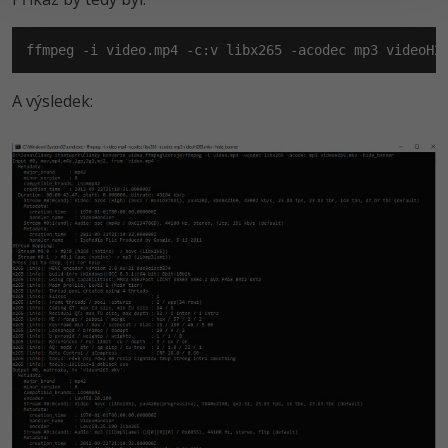
ffmpeg -i video.mp4 -c:v libx265 -acodec mp3 videoH2
A výsledek: