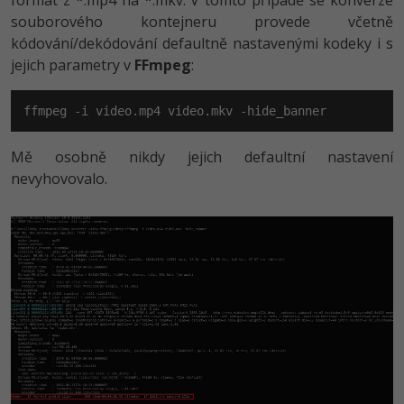
formát z *.mp4 na *.mkv. V tomto případě se konverze
souborového kontejneru provede včetně
kódování/dekódování defaultně nastavenými kodeky i s
jejich parametry v
FFmpeg
:
ffmpeg -i video.mp4 video.mkv -hide_banner
Mě osobně nikdy jejich defaultní nastavení
nevyhovovalo.