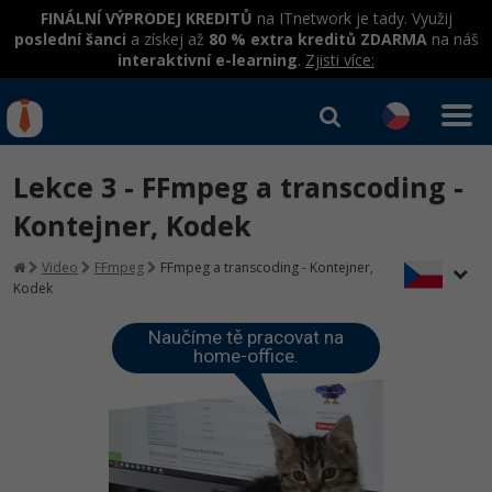
FINÁLNÍ VÝPRODEJ KREDITŮ
na ITnetwork je tady. Využij
poslední šanci
a získej až
80 % extra kreditů ZDARMA
na náš
interaktivní e-learning
.
Zjisti více:
IT kurzy
Od
0 Kč
Lekce 3 - FFmpeg a transcoding -
Přihlásit se
|
Registrovat
IT e-learning
Rekvalifikace a kurzy
Kontejner, Kodek
hrazené úřadem práce
Kurzy IT profesí
Video
FFmpeg
FFmpeg a transcoding - Kontejner,
Workshopy zdarma
Kodek
Junior programátor
Kurzy programování
Umělá inteligence v praxi
Školení
Naučíme tě pracovat na
Programátor WWW aplikací
home-office.
Jak začít?
Kurzy e-commerce
Datová analýza v praxi
Základy programování
Školení dle technologií
-80%
Senior programátor
Java
Testování softwaru
Kurzy designu
Objektové programování - OOP
C# .NET
-80%
Front-end developer
-80%
C#.NET
Datová analýza
HTML/CSS
Umělá inteligence
Java