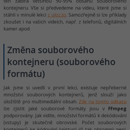
Video
ten zabírá většinou 90-95% obsahu souborového
kontejneru. Vše si předvedeme na videu, které jsme si
-41%
Copywriter
Algoritmy
Time management
Ostatní
stáhli v minulé lekci
z uloz.to
. Samozřejmě si lze příklady
zkoušet i na vašich videích, např. z telefonů, digitálních
-10%
WordPress specialista
Umělá inteligence (AI)
Windows
Fórum
kamer apod.
SEO specialista
Pro děti
Linux
Příběhy absolventů
Změna souborového
Více
Sítě
Blog
kontejneru (souborového
Kariéra
Fórum
Kybernetická bezpečnost
formátu)
Pro firmy
Elektronický podpis
Jak jsme si uvedli v první lekci, existuje nepřeberné
množství souborových kontejnerů, jenž slouží jako
Fórum
úložiště pro multimediální obsah.
Zde na tomto odkazu
lze zjistit jaké souborové formáty jsou v
FFmpeg
podporovány. Jak vidíte, množství formátů k dekódování
(vstupy) je skutečně obrovské. Počet souborových
kontejnerů ke kódování (výstup) již tak ohromný není.