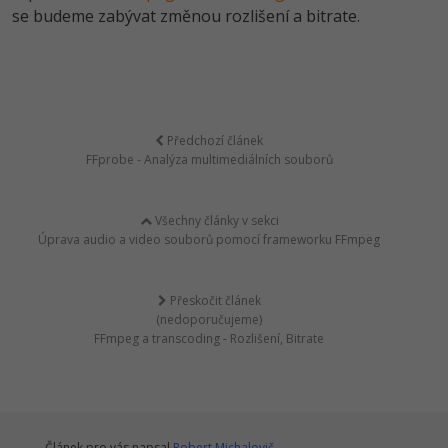
se budeme zabývat změnou rozlišení a bitrate.
Předchozí článek
FFprobe - Analýza multimediálních souborů
Všechny články v sekci
Úprava audio a video souborů pomocí frameworku FFmpeg
Přeskočit článek
(nedoporučujeme)
FFmpeg a transcoding - Rozlišení, Bitrate
Článek pro vás napsal
Robert Michalovič