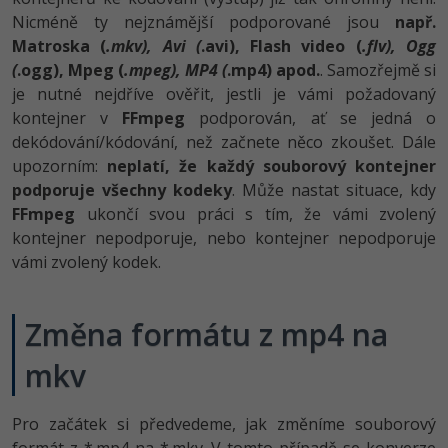
Nicméně ty nejznámější podporované jsou
např.
Matroska (
.mkv), Avi (
.avi), Flash video (
.flv), Ogg
(
.ogg), Mpeg (
.mpeg), MP4 (
.mp4) apod.
. Samozřejmě si
je nutné nejdříve ověřit, jestli je vámi požadovaný
kontejner v
FFmpeg
podporován, ať se jedná o
dekódování/kó­dování, než začnete něco zkoušet. Dále
upozorním:
neplatí, že každý souborový kontejner
podporuje všechny kodeky
. Může nastat situace, kdy
FFmpeg
ukončí svou práci s tím, že vámi zvolený
kontejner nepodporuje, nebo kontejner nepodporuje
vámi zvolený kodek.
Změna formátu z mp4 na
mkv
Pro začátek si předvedeme, jak změníme souborový