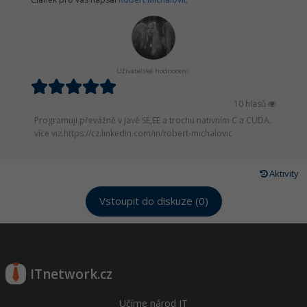
Uživatelské hodnocení:
10 hlasů
Programuji převážně v Javě SE,EE a trochu nativním C a CUDA.
více viz.https://cz.linkedin.com/in/robert-michalovic
Aktivity
Vstoupit do diskuze (0)
ITnetwork.cz
Učíme národ IT