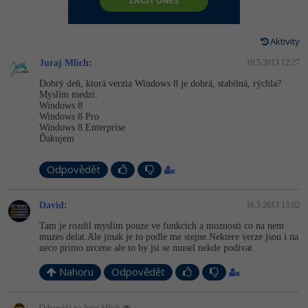
-80%
Vývojář mobilních aplikací
Python
Digitální gramotnost
HTML5, CSS3, Bootstrap, SEO
PHP
-80%
-30%
Specialista na AI a bigdata
Aktivity
JavaScript
Marketing
SQL a databáze
JavaScript
Juraj Mlich
:
16.5.2013 12:27
-80%
C# Game developer
PHP
WordPress
Dobrý deň, ktorá verzia Windows 8 je dobrá, stabilná, rýchla?
Testování a verzování
Python
Myslím medzi:
-80%
-30%
Webdesigner
Windows 8
C++
SEO
Windows 8 Pro
UML a návrhové vzory
HTML / CSS
Windows 8 Enterprise
-80%
Tester
Ďakujem
Swift
UX
React
UML a návrhové vzory
-80%
Odpovědět
Systémový administrátor
Kotlin
Business
Spring
MySQL/MariaDB
-80%
-25%
Grafik / UX/UI návrhář
C
David
:
16.5.2013 13:02
Kryptoměny
ASP.NET MVC
MS-SQL
Tam je rozdil myslim pouze ve funkcich a moznosti co na nem
-30%
3D grafik
muzes delat.Ale jinak je to podle me stejne.Nektere verze jsou i na
VB.NET
Copywriting
neco primo urcene ale to by jsi se musel nekde podivat.
Django
SQLite
-80%
Projektový manažer
SQL
Nahoru
MS Office
Odpovědět
Best practices
-80%
Databázový analytik
Návrh SW
Google Dokumenty