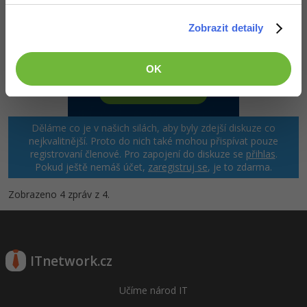
-80%
Blog
Photoshop
Zobrazit detaily
Kariéra
-80%
Adobe Illustrator
Pro firmy
OK
-30%
Adobe Lightroom
-15%
Adobe XD
Děláme co je v našich silách, aby byly zdejší diskuze co
-25%
nejkvalitnější. Proto do nich také mohou přispívat pouze
Adobe InDesign
registrovaní členové. Pro zapojení do diskuze se
přihlas
.
Pokud ještě nemáš účet,
zaregistruj se
, je to zdarma.
Adobe After Effects
Zobrazeno 4 zpráv z 4.
-80%
Blender
Inkscape
ITnetwork.cz
-80%
Fotografování
Učíme národ IT
Video