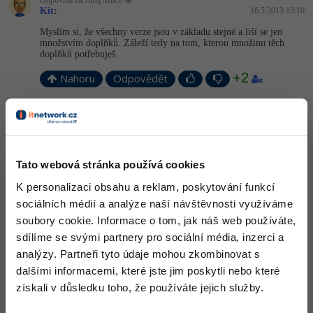
Odpovídá na Juraj Mlich
Kit
:
16.5.2013 13:10
-41%
Copywriter
Algoritmy
Time management
Myslím si, že všechny verze jsou v základu stejné a liší se jen
množstvím doplňků. Záleží tedy na tom, kterou množinu těch
-10%
doplňků potřebuješ.
WordPress specialista
Umělá inteligence (AI)
Windows
+2
Nahoru
Odpovědět
SEO specialista
Pro děti
Linux
Martin Dráb
:
17.5.2013 9:34
Více
Sítě
Pokud od Windows nepožaduješ nic speciálního, myslím, že by ti
bohatě měla stačit Pro verze. U té nižší verze nevím, zda tam
Fórum
nejsou nějaká omezení co se týče například síťových nastavení.
Kybernetická bezpečnost
Tato webová stránka používá cookies
Ono jak už tady lidé říkají, luxusnější verze mají více doplňků,
K personalizaci obsahu a reklam, poskytování funkcí
což může způsobovat menší svižnost systému. Proto bych být
Elektronický podpis
tebou nepořizoval luxusnější verzi, pokud ji opravdu nepotřebuješ.
sociálních médií a analýze naší návštěvnosti využíváme
soubory cookie. Informace o tom, jak náš web používáte,
Nahoru
Fórum
Odpovědět
sdílíme se svými partnery pro sociální média, inzerci a
analýzy. Partneři tyto údaje mohou zkombinovat s
Kurzy designu
dalšími informacemi, které jste jim poskytli nebo které
získali v důsledku toho, že používáte jejich služby.
-80%
HTML/CSS
Příběhy absolventů