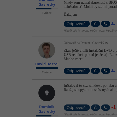
Nikdy som nemal skúsenosť s BIOS-
Gavrecký
nainštalovať. Mohli by ste mi porad
Tvůrce
Ďakujem
Odpovědět
Hlupák nie je ten kto niečo nevie, hlupák
Odpovídá na Dominik Gavrecký
Zkus ještě vložit instalační DVD a 
USB redukci, pokud je třeba). Reins
Mnoho zdaru!
David Dostal
Odpovědět
Tvůrce
Inštaloval to cez windows ponuku z
Radšej sa opýtam tu skúsených ako
-1
Dominik
Odpovědět
Gavrecký
Hlupák nie je ten kto niečo nevie, hlupák