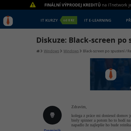
FINÁLNÍ VÝPRODEJ KREDITŮ
na ITnetwork je
IT KURZY
IT E-LEARNING
PŘ
od
0 Kč
Diskuze: Black-screen po s
Windows
Windows
Black-screen po spustení / Re
Zdravím,
kolega z práce mi doniesol domov j
biely spinner a potom ho to hodí na
napadlo že najlepšie ho bude reinšt
Dominik