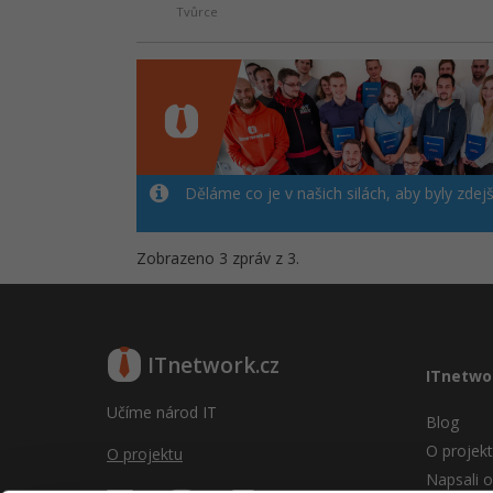
Tvůrce
Děláme co je v našich silách, aby byly zdej
Zobrazeno 3 zpráv z 3.
ITnetwork.cz
ITnetwo
Učíme národ IT
Blog
O projek
O projektu
Napsali o