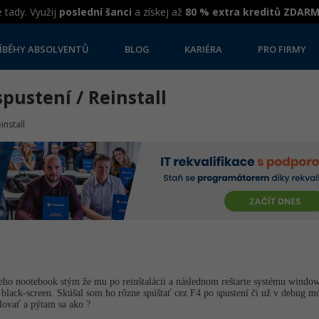
 tady. Využij
poslední šanci
a získej až
80 % extra kreditů ZDAR
ÍBĚHY ABSOLVENTŮ
BLOG
KARIÉRA
PRO FIRMY
pustení / Reinstall
install
eho nootebook stým že mu po reinštalácii a následnom reštarte systému windo
 black-screen. Skúšal som ho rôzne spúštať cez F4 po spustení či už v debug m
alovať a pýtam sa ako ?