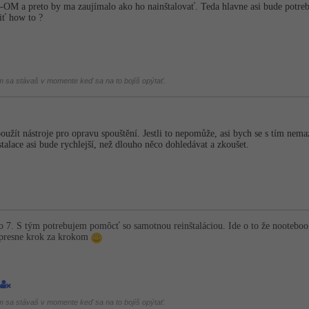
OM a preto by ma zaujímalo ako ho nainštalovať. Teda hlavne asi bude potr
iť how to ?
om sa stávaš v momente keď sa na to bojíš opýtať.
použít nástroje pro opravu spouštění. Jestli to nepomůže, asi bych se s tím nem
talace asi bude rychlejší, než dlouho něco dohledávat a zkoušet.
o 7. S tým potrebujem pomôcť so samotnou reinštaláciou. Ide o to že nootebo
 presne krok za krokom
om sa stávaš v momente keď sa na to bojíš opýtať.