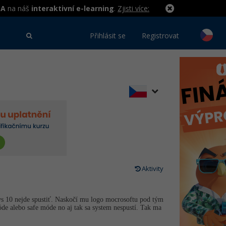
MA
na náš
interaktivní e-learning
.
Zjisti více:
Přihlásit se
Registrovat
Aktivity
ws 10 nejde spustiť. Naskočí mu logo mocrosoftu pod tým
óde alebo safe móde no aj tak sa system nespustí. Tak ma