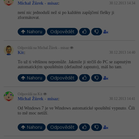
Michal Žůrek - misaz
:
30.12.2013 14:34
není nic jednoduší než si po každém zapůjčení flešky ji
zformátovat.
Nahoru
Odpovědět
Odpovídá na Michal Žůrek - misaz
Kit
:
30.12.2013 14:40
To už ti většinou nepomůže. Jakmile ji strčíš do PC se zapnutým
automatickým spouštěním (defaultně zapnuto), máš ho tam.
Nahoru
Odpovědět
Odpovídá na Kit
Michal Žůrek - misaz
:
30.12.2013 14:41
Od Windows 7 je ve Windows automatické spouštění vypnuto. Čili
to mě moc netíží.
Nahoru
Odpovědět