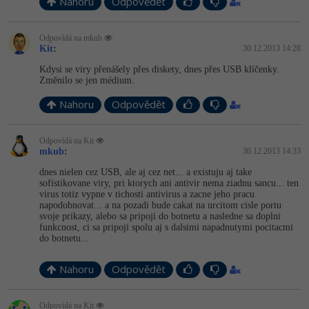
Nahoru
Odpovědět
Odpovídá na mkub
Kit
:
30.12.2013 14:28
Kdysi se viry přenášely přes diskety, dnes přes USB klíčenky.
Změnilo se jen médium.
Nahoru
Odpovědět
Odpovídá na Kit
mkub
:
30.12.2013 14:33
dnes nielen cez USB, ale aj cez net... a existuju aj take
sofistikovane viry, pri ktorych ani antivir nema ziadnu sancu... ten
virus totiz vypne v tichosti antivirus a zacne jeho pracu
napodobnovat... a na pozadi bude cakat na urcitom cisle portu
svoje prikazy, alebo sa pripoji do botnetu a nasledne sa doplni
funkcnost, ci sa pripoji spolu aj s dalsimi napadnutymi pocitacmi
do botnetu...
Nahoru
Odpovědět
Odpovídá na Kit