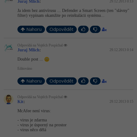
Juraj Mlich
:
29.12.2013 0:13
Ja idem bez antivírusu ... Defender a Smart Screen (ten "slávny"
filter) vypínam okamžite po reinštalácii systému...
Nahoru
Odpovědět
Odpovídá na Vojtěch Pospíchal
Juraj Mlich
:
29.12.2013 0:14
Double post ...
Editováno
Nahoru
Odpovědět
Odpovídá na Vojtěch Pospíchal
Kit
:
29.12.2013 0:15
McAfee není virus:
- virus je zdarma
- virus je úsporný na prostor
- virus něco dělá