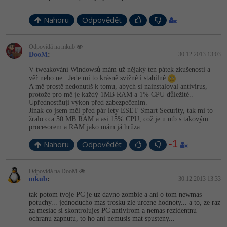
Nahoru
Odpovědět
Odpovídá na mkub
DooM
:
30.12.2013 13:03
V tweakování Windowsů mám už nějaký ten pátek zkušenosti a
věř nebo ne.. Jede mi to krásně svižně i stabilně
A mě prostě nedonutíš k tomu, abych si nainstaloval antivirus,
protože pro mě je každý 1MB RAM a 1% CPU důležité..
Upřednostňuji výkon před zabezpečením.
Jinak co jsem měl před pár lety ESET Smart Security, tak mi to
žralo cca 50 MB RAM a asi 15% CPU, což je u ntb s takovým
procesorem a RAM jako mám já hrůza..
-1
Nahoru
Odpovědět
Odpovídá na DooM
mkub
:
30.12.2013 13:33
tak potom tvoje PC je uz davno zombie a ani o tom newmas
potuchy... jednoducho mas trosku zle urcene hodnoty... a to, ze raz
za mesiac si skontrolujes PC antivirom a nemas rezidentnu
ochranu zapnutu, to ho ani nemusis mat spusteny...