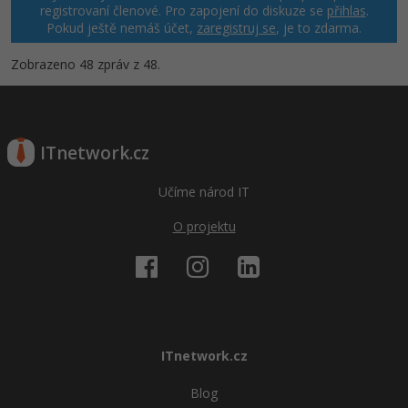
registrovaní členové. Pro zapojení do diskuze se
přihlas
.
Pokud ještě nemáš účet,
zaregistruj se
, je to zdarma.
Zobrazeno 48 zpráv z 48.
ITnetwork.cz
Učíme národ IT
O projektu
ITnetwork.cz
Blog