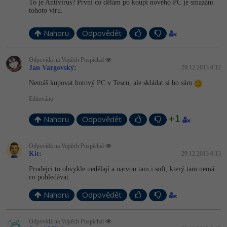
To je Antivirus? První co dělám po koupi nového PC je smazání
tohoto viru.
Nahoru
Odpovědět
Odpovídá na Vojtěch Pospíchal
Jan Vargovský
:
29.12.2013 0:12
Nemáš kupovat hotový PC v Tescu, ale skládat si ho sám
Editováno
+1
Nahoru
Odpovědět
Odpovídá na Vojtěch Pospíchal
Kit
:
29.12.2013 0:13
Prodejci to obvykle nedělají a narvou tam i soft, který tam nemá
co pohledávat.
Nahoru
Odpovědět
Odpovídá na Vojtěch Pospíchal