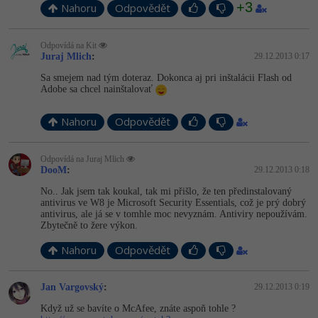
+3
Nahoru
Odpovědět
Odpovídá na Kit
Juraj Mlich
:
29.12.2013 0:17
Sa smejem nad tým doteraz. Dokonca aj pri inštalácii Flash od
Adobe sa chcel nainštalovať
Nahoru
Odpovědět
Odpovídá na Juraj Mlich
DooM
:
29.12.2013 0:18
No.. Jak jsem tak koukal, tak mi přišlo, že ten předinstalovaný
antivirus ve W8 je Microsoft Security Essentials, což je prý dobrý
antivirus, ale já se v tomhle moc nevyznám. Antiviry nepoužívám.
Zbytečně to žere výkon.
Nahoru
Odpovědět
Jan Vargovský
:
29.12.2013 0:19
Když už se bavíte o McAfee, znáte aspoň tohle ?