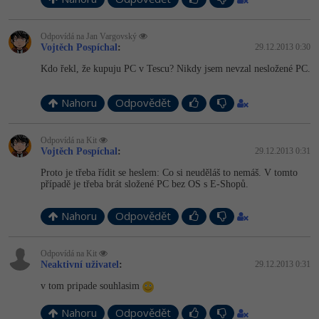
Odpovídá na Jan Vargovský
Vojtěch Pospíchal
:
29.12.2013 0:30
Kdo řekl, že kupuju PC v Tescu? Nikdy jsem nevzal nesložené PC.
Nahoru
Odpovědět
Odpovídá na Kit
Vojtěch Pospíchal
:
29.12.2013 0:31
Proto je třeba řídit se heslem: Co si neuděláš to nemáš. V tomto
případě je třeba brát složené PC bez OS s E-Shopů.
Nahoru
Odpovědět
Odpovídá na Kit
Neaktivní uživatel
:
29.12.2013 0:31
v tom pripade souhlasim
Nahoru
Odpovědět