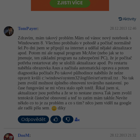
-80%
Vývojář mobilních aplikací
Python
Digitální gramotnost
HTML5, CSS3, Bootstrap, SEO
PHP
-80%
-30%
Specialista na AI a bigdata
Aktivity
JavaScript
Marketing
SQL a databáze
JavaScript
TomPayer
:
28.12.2013 12:46
-80%
C# Game developer
PHP
WordPress
Zdravím, mám takový problém.Mám od vánoc nový notebook s
Testování a verzování
Python
Windowsem 8. Všechno probíhalo v pohodě a počítač normálně
-80%
-30%
Webdesigner
šel.Po dni jsem se připojil na internet a udělal nějaké aktualizace
C++
SEO
apod. Potom mi ale napsal program McAfee (nebo jak se to
UML a návrhové vzory
HTML / CSS
jmenuje, ten základní program na zabezpečení PC), že je počítač
-80%
Tester
potřeba restartovat aby se uložili aktualizace apod. Po restartu
Swift
UX
naběhla obrazovka Asus a načítala automatická oprava a potom
React
UML a návrhové vzory
diagnostika počítače.Po takové půlhodince naběhlo že nelze
-80%
Systémový administrátor
opravit kvůli c:\windows\sys­tem32\logfiles\srt\srtt­rail.txt . No tak
Kotlin
Business
jsem zvolil možnost úplného obnovení továrního nastavení. po
Spring
MySQL/MariaDB
čase fungování se mi včera stalo opět totéž. Říkal jsem si,
-80%
-25%
Grafik / UX/UI návrhář
aktualizace jsou potřeba a že se to nestane znova.Tak jsem zvolil
C
Kryptoměny
tentokrát částečné obnovení a teď to zatím mám takhle.Nevíte
ASP.NET MVC
MS-SQL
někdo co to je za problém a co s tim? něco jsem viděl na google
-30%
3D grafik
VB.NET
ale radši píšu sem.
díky
Copywriting
Django
SQLite
Odpovědět
-80%
Projektový manažer
SQL
MS Office
Best practices
-80%
DooM
:
28.12.2013 21:32
Databázový analytik
Návrh SW
Google Dokumenty