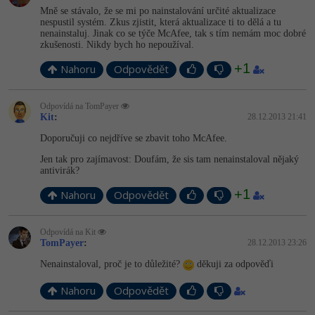
Mně se stávalo, že se mi po nainstalování určité aktualizace
-41%
nespustil systém. Zkus zjistit, která aktualizace ti to dělá a tu
Copywriter
Algoritmy
Time management
nenainstaluj. Jinak co se týče McAfee, tak s tím nemám moc dobré
zkušenosti. Nikdy bych ho nepoužíval.
-10%
WordPress specialista
Umělá inteligence (AI)
Windows
+1
Nahoru
Odpovědět
SEO specialista
Pro děti
Linux
Odpovídá na TomPayer
Kit
:
28.12.2013 21:41
Více
Sítě
Doporučuji co nejdříve se zbavit toho McAfee.
Fórum
Jen tak pro zajímavost: Doufám, že sis tam nenainstaloval nějaký
Kybernetická bezpečnost
antivirák?
+1
Elektronický podpis
Nahoru
Odpovědět
Fórum
Odpovídá na Kit
TomPayer
:
28.12.2013 23:26
Nenainstaloval, proč je to důležité?
děkuji za odpověďi
Kurzy designu
-80%
Nahoru
Odpovědět
HTML/CSS
Příběhy absolventů