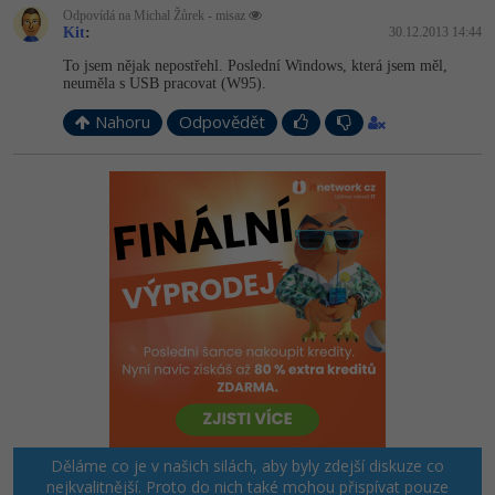
Odpovídá na Michal Žůrek - misaz
Kit
:
30.12.2013 14:44
To jsem nějak nepostřehl. Poslední Windows, která jsem měl,
neuměla s USB pracovat (W95).
Nahoru
Odpovědět
Děláme co je v našich silách, aby byly zdejší diskuze co
nejkvalitnější. Proto do nich také mohou přispívat pouze