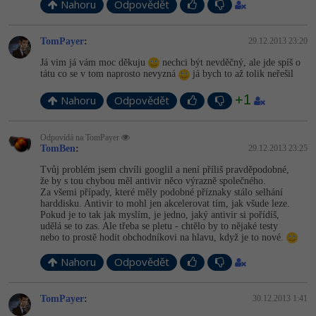
Nahoru
Odpovědět
TomPayer
:
29.12.2013 23:20
Já vim já vám moc děkuju
nechci být nevděčný, ale jde spíš o
tátu co se v tom naprosto nevyzná
já bych to až tolik neřešil
+1
Nahoru
Odpovědět
Odpovídá na TomPayer
TomBen
:
29.12.2013 23:25
Tvůj problém jsem chvíli googlil a není příliš pravděpodobné,
že by s tou chybou měl antivir něco výrazně společného.
Za všemi případy, které měly podobné příznaky stálo selhání
harddisku. Antivir to mohl jen akcelerovat tím, jak všude leze.
Pokud je to tak jak myslím, je jedno, jaký antivir si pořídíš,
udělá se to zas. Ale třeba se pletu - chtělo by to nějaké testy
nebo to prostě hodit obchodníkovi na hlavu, když je to nové.
Nahoru
Odpovědět
TomPayer
:
30.12.2013 1:41