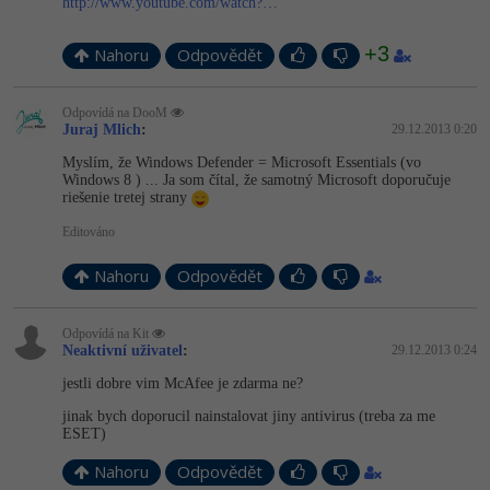
http://www.youtube.com/watch?…
+3
Nahoru
Odpovědět
Odpovídá na DooM
Juraj Mlich
:
29.12.2013 0:20
Myslím, že Windows Defender = Microsoft Essentials (vo
Windows 8 ) ... Ja som čítal, že samotný Microsoft doporučuje
riešenie tretej strany
Editováno
Nahoru
Odpovědět
Odpovídá na Kit
Neaktivní uživatel
:
29.12.2013 0:24
jestli dobre vim McAfee je zdarma ne?
jinak bych doporucil nainstalovat jiny antivirus (treba za me
ESET)
Nahoru
Odpovědět