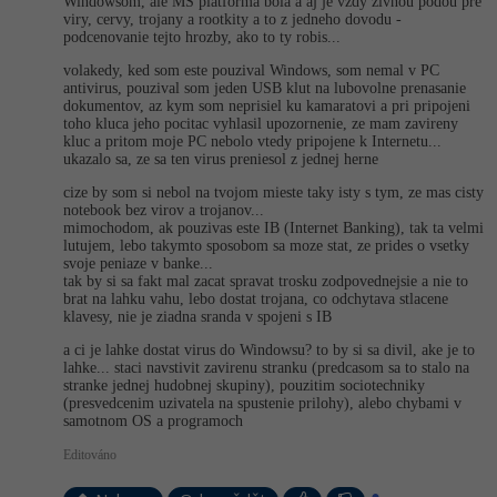
Windowsom, ale MS platforma bola a aj je vzdy zivnou podou pre
viry, cervy, trojany a rootkity a to z jedneho dovodu -
podcenovanie tejto hrozby, ako to ty robis...
volakedy, ked som este pouzival Windows, som nemal v PC
antivirus, pouzival som jeden USB klut na lubovolne prenasanie
dokumentov, az kym som neprisiel ku kamaratovi a pri pripojeni
toho kluca jeho pocitac vyhlasil upozornenie, ze mam zavireny
kluc a pritom moje PC nebolo vtedy pripojene k Internetu...
ukazalo sa, ze sa ten virus preniesol z jednej herne
cize by som si nebol na tvojom mieste taky isty s tym, ze mas cisty
notebook bez virov a trojanov...
mimochodom, ak pouzivas este IB (Internet Banking), tak ta velmi
lutujem, lebo takymto sposobom sa moze stat, ze prides o vsetky
svoje peniaze v banke...
tak by si sa fakt mal zacat spravat trosku zodpovednejsie a nie to
brat na lahku vahu, lebo dostat trojana, co odchytava stlacene
klavesy, nie je ziadna sranda v spojeni s IB
a ci je lahke dostat virus do Windowsu? to by si sa divil, ake je to
lahke... staci navstivit zavirenu stranku (predcasom sa to stalo na
stranke jednej hudobnej skupiny), pouzitim sociotechniky
(presvedcenim uzivatela na spustenie prilohy), alebo chybami v
samotnom OS a programoch
Editováno