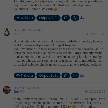
Jojo díky moc, tak nějak jsem to myslel. chtěl jsem se poradit a co
nejdřív ten notebook odnést zkontrolovat, dokud je nový
(relativně). Takže díky všem
Nahoru
Odpovědět
Odpovídá na DooM
mkub
:
30.12.2013 3:56
ako tak citam tvoje posty, tak nechcem vidiettvoj pocitac, lebo ty
fakt ho musis mat prelezeny komplet trojanmi...
kvalitny antivir ti z toho vykonu az tak moc toho nezozere, ani to
poriadne nespoznas a ak natrafis na stranku, ktora obsahuje virus,
ta okamzite na to upozorni... a nezabudaj, ze aj korektne stranky
mozu obsahovat vir, resp. cerva, ci trojana, tak sa nespoliehaj na
to, ze ked nebudes chodit na porno, ze ziadneho trojana nechytis
Nahoru
Odpovědět
Odpovídá na mkub
DooM
:
30.12.2013 12:35
Mám krásně tweaknuté 7 a žerou mi +/- 180MB RAM a pro jistotu
projíždím pravidelně jednou za měsíc ntb antivirem.. Naposledy
kdy něco našel.. To bylo tak před 4-5 lety
... V minulosti