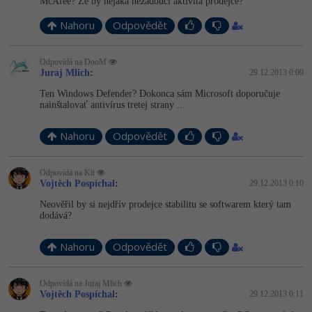
McAfee? Že by nějaká nežádoucí aktivita prodejce?
Nahoru
Odpovědět
Ostatní
Fórum
Odpovídá na DooM
Juraj Mlich
:
29.12.2013 0:09
Ten Windows Defender? Dokonca sám Microsoft doporučuje
nainštalovať antivírus tretej strany ...
Nahoru
Odpovědět
Odpovídá na Kit
Vojtěch Pospíchal
:
29.12.2013 0:10
Neověřil by si nejdřív prodejce stabilitu se softwarem který tam
dodává?
Nahoru
Odpovědět
Odpovídá na Juraj Mlich
Vojtěch Pospíchal
:
29.12.2013 0:11