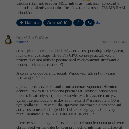
všichni říkali jak je super MSE antivirus.. Tak jsem ho zkusil a
můj ntb to šíleně zpomalilo.. Instalovat antivirus na 766 MB RAM
nehodlám..
Nahoru
Odpovědět
Odpovídá na DooM
mkub
:
30.12.2013 12:48
co sa tyka antiviru, tak nie kazdy antivirus spomaluje cely system,
niektore si vyziadaju tak do 5% CPU, co nie je az tak vela a
pritom ti chrani aktivne pocitac pred zavirovanymi strankami a
nedovoli viru sa dostat do PC
A co sa tyka odoberaniu sucasti Windowsu, tak sa tym vazne
narusa aj stabilita
a pokial prechadzas PC antivirom a nemas zapnutu rezidentnu
ochranu, tak to ti je zbytocne prechadzat, rovno ti odporucam
preinstalovat cely soft, lebo uz su virusy tak vyscane (sorry za
vyraz), ze jednoducho sa dostanu medzi HW a samotnym OS a
tym podhadzuju systemu iba upravene informacie a nasledne ani
antivirus to neodhali... (wid FB virus, ktory vypinal antiviry,
menil nastavenia PROXY, siete a siril sa cez FB)
takze by som si nevypinal rezidentinu ochranu,lebo ona ta aktivne
chrani pred virmi, dalej by som pravidelne antivirus aktualizoval