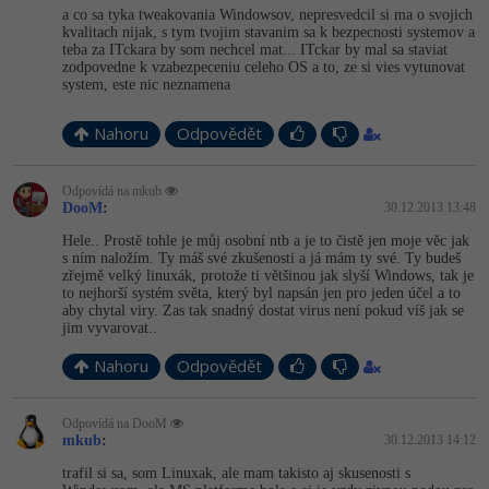
a co sa tyka tweakovania Windowsov, nepresvedcil si ma o svojich
kvalitach nijak, s tym tvojim stavanim sa k bezpecnosti systemov a
teba za ITckara by som nechcel mat... ITckar by mal sa staviat
zodpovedne k vzabezpeceniu celeho OS a to, ze si vies vytunovat
system, este nic neznamena
Nahoru
Odpovědět
Odpovídá na mkub
DooM
:
30.12.2013 13:48
Hele.. Prostě tohle je můj osobní ntb a je to čistě jen moje věc jak
s ním naložím. Ty máš své zkušenosti a já mám ty své. Ty budeš
zřejmě velký linuxák, protože ti většinou jak slyší Windows, tak je
to nejhorší systém světa, který byl napsán jen pro jeden účel a to
aby chytal viry. Zas tak snadný dostat virus není pokud víš jak se
jim vyvarovat..
Nahoru
Odpovědět
Odpovídá na DooM
mkub
:
30.12.2013 14:12
trafil si sa, som Linuxak, ale mam takisto aj skusenosti s