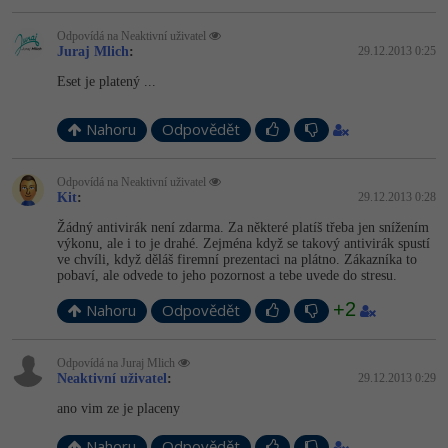
Odpovídá na Neaktivní uživatel
Juraj Mlich
:
29.12.2013 0:25
Eset je platený ...
Nahoru
Odpovědět
Odpovídá na Neaktivní uživatel
Kit
:
29.12.2013 0:28
Žádný antivirák není zdarma. Za některé platíš třeba jen snížením
výkonu, ale i to je drahé. Zejména když se takový antivirák spustí
ve chvíli, když děláš firemní prezentaci na plátno. Zákazníka to
pobaví, ale odvede to jeho pozornost a tebe uvede do stresu.
+2
Nahoru
Odpovědět
Odpovídá na Juraj Mlich
Neaktivní uživatel
:
29.12.2013 0:29
ano vim ze je placeny
Nahoru
Odpovědět