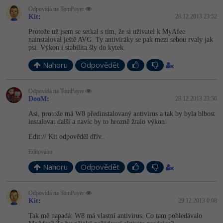
-80%
Odpovídá na TomPayer
Blog
Photoshop
Kit
:
28.12.2013 23:52
Kariéra
-80%
Protože už jsem se setkal s tím, že si uživatel k MyAfee
Adobe Illustrator
nainstaloval ještě AVG. Ty antiviráky se pak mezi sebou rvaly jak
psi. Výkon i stabilita šly do kytek.
Pro firmy
-30%
Adobe Lightroom
Nahoru
Odpovědět
-15%
Adobe XD
Odpovídá na TomPayer
DooM
:
28.12.2013 23:56
-25%
Adobe InDesign
Asi, protože má W8 předinstalovaný antivirus a tak by byla blbost
instalovat další a navíc by to hrozně žralo výkon.
Adobe After Effects
Edit:// Kit odpověděl dřív..
-80%
Blender
Editováno
Nahoru
Odpovědět
Inkscape
-80%
Odpovídá na TomPayer
Fotografování
Kit
:
29.12.2013 0:08
Tak mě napadá: W8 má vlastní antivirus. Co tam pohledávalo
Video