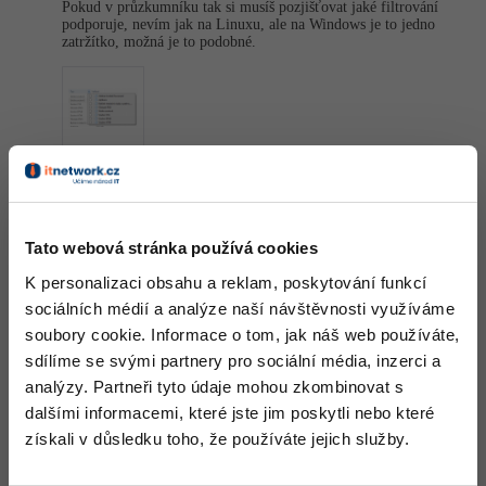
Pokud v průzkumníku tak si musíš pozjišťovat jaké filtrování
podporuje, nevím jak na Linuxu, ale na Windows je to jedno
-41%
Copywriter
Algoritmy
zatržítko, možná je to podobné.
Time management
-10%
WordPress specialista
Umělá inteligence (AI)
Windows
SEO specialista
Pro děti
Linux
Nahoru
Odpovědět
Více
Sítě
Adam "Nero" Chudomel
Fórum
:
26.4.2014 21:22
Tato webová stránka používá cookies
Kybernetická bezpečnost
Sakra, Win vyhledávání přímo ve složce mě nenapadlo ... DÍky!
K personalizaci obsahu a reklam, poskytování funkcí
Elektronický podpis
sociálních médií a analýze naší návštěvnosti využíváme
soubory cookie. Informace o tom, jak náš web používáte,
Nahoru
Odpovědět
Fórum
sdílíme se svými partnery pro sociální média, inzerci a
analýzy. Partneři tyto údaje mohou zkombinovat s
dalšími informacemi, které jste jim poskytli nebo které
Kurzy designu
získali v důsledku toho, že používáte jejich služby.
-80%
HTML/CSS
Příběhy absolventů