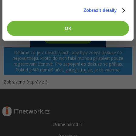
-80%
Blog
Photoshop
Zobrazit detaily
Kariéra
-80%
Adobe Illustrator
OK
Pro firmy
-30%
Adobe Lightroom
-15%
Adobe XD
Děláme co je v našich silách, aby byly zdejší diskuze co
nejkvalitnější. Proto do nich také mohou přispívat pouze
-25%
Adobe InDesign
registrovaní členové. Pro zapojení do diskuze se
přihlas
.
Pokud ještě nemáš účet,
zaregistruj se
, je to zdarma.
Adobe After Effects
Zobrazeno 3 zpráv z 3.
-80%
Blender
Inkscape
ITnetwork.cz
-80%
Fotografování
Učíme národ IT
Video
O projektu