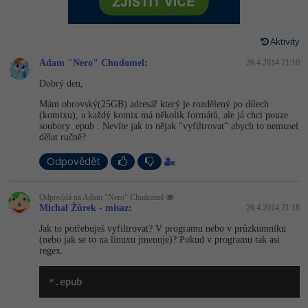
-80%
Vývojář mobilních aplikací
Python
Digitální gramotnost
HTML5, CSS3, Bootstrap, SEO
PHP
-80%
-30%
Specialista na AI a bigdata
Aktivity
JavaScript
Marketing
SQL a databáze
JavaScript
Adam "Nero" Chudomel
:
26.4.2014 21:10
-80%
C# Game developer
PHP
WordPress
Dobrý den,
Testování a verzování
Python
-80%
Mám obrovský(25GB) adresář který je rozdělený po dílech
-30%
Webdesigner
C++
SEO
(komixu), a každý komix má několik formátů, ale já chci pouze
UML a návrhové vzory
HTML / CSS
soubory .epub . Nevíte jak to nějak "vyfiltrovat" abych to nemusel
-80%
dělat ručně?
Tester
Swift
UX
React
UML a návrhové vzory
Odpovědět
-80%
Systémový administrátor
Kotlin
Business
Spring
MySQL/MariaDB
Odpovídá na Adam "Nero" Chudomel
-80%
-25%
Grafik / UX/UI návrhář
C
Kryptoměny
Michal Žůrek - misaz
:
26.4.2014 21:18
ASP.NET MVC
MS-SQL
Jak to potřebuješ vyfiltrovat? V programu nebo v průzkumníku
-30%
3D grafik
VB.NET
(nebo jak se to na linuxu jmenuje)? Pokud v programu tak asi
Copywriting
Django
regex.
SQLite
-80%
Projektový manažer
SQL
MS Office
*.epub
Best practices
-80%
Databázový analytik
Návrh SW
Google Dokumenty