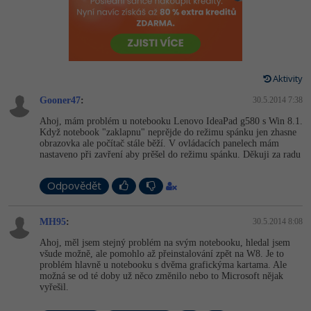
-80%
Vývojář mobilních aplikací
Python
Digitální gramotnost
HTML5, CSS3, Bootstrap, SEO
PHP
-80%
-30%
Specialista na AI a bigdata
JavaScript
Marketing
SQL a databáze
JavaScript
-80%
C# Game developer
PHP
Aktivity
WordPress
Testování a verzování
Python
Gooner47
:
30.5.2014 7:38
-80%
-30%
Webdesigner
C++
SEO
Ahoj, mám problém u notebooku Lenovo IdeaPad g580 s Win 8.1.
UML a návrhové vzory
HTML / CSS
Když notebook "zaklapnu" neprějde do režimu spánku jen zhasne
-80%
Tester
Swift
obrazovka ale počítač stále běží. V ovládacích panelech mám
UX
nastaveno při zavření aby prěšel do režimu spánku. Děkuji za radu
React
UML a návrhové vzory
-80%
Systémový administrátor
Kotlin
Business
Odpovědět
Spring
MySQL/MariaDB
-80%
-25%
Grafik / UX/UI návrhář
C
Kryptoměny
ASP.NET MVC
MH95
:
30.5.2014 8:08
MS-SQL
-30%
3D grafik
VB.NET
Copywriting
Ahoj, měl jsem stejný problém na svým notebooku, hledal jsem
Django
všude možně, ale pomohlo až přeinstalování zpět na W8. Je to
SQLite
problém hlavně u notebooku s dvěma grafickýma kartama. Ale
-80%
Projektový manažer
SQL
MS Office
možná se od té doby už něco změnilo nebo to Microsoft nějak
Best practices
vyřešil.
-80%
Databázový analytik
Návrh SW
Google Dokumenty