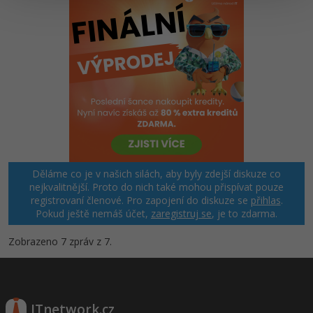
Ostatní
Fórum
Děláme co je v našich silách, aby byly zdejší diskuze co
nejkvalitnější. Proto do nich také mohou přispívat pouze
registrovaní členové. Pro zapojení do diskuze se
přihlas
.
Pokud ještě nemáš účet,
zaregistruj se
, je to zdarma.
Zobrazeno 7 zpráv z 7.
ITnetwork.cz