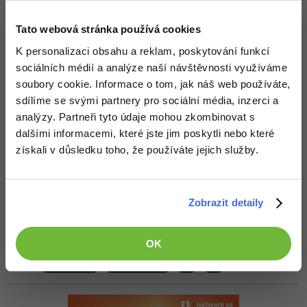
-80%
Ovladače grafiky jsem aktualizoval. Ale podle tohoho videa toho
Blog
Photoshop
moc nevím jak se dostat do toho systémového logu.
Tato webová stránka používá cookies
Kariéra
-80%
Adobe Illustrator
K personalizaci obsahu a reklam, poskytování funkcí
Nahoru
Odpovědět
Pro firmy
sociálních médií a analýze naší návštěvnosti využíváme
-30%
Adobe Lightroom
soubory cookie. Informace o tom, jak náš web používáte,
Gooner47
:
5.6.2014 22:16
sdílíme se svými partnery pro sociální média, inzerci a
-15%
Tak sem v tom logu ale moc mi ty chyby neporadil nejak se v tom
Adobe XD
analýzy. Partneři tyto údaje mohou zkombinovat s
nevyznám
dalšími informacemi, které jste jim poskytli nebo které
-25%
Adobe InDesign
získali v důsledku toho, že používáte jejich služby.
Nahoru
Odpovědět
Adobe After Effects
Odpovídá na Gooner47
Andrej Farkaš
:
5.6.2014 23:28
-80%
Zobrazit detaily
Blender
Ja som mal podobný problém, keď som nahodil Windows 8.1 na
HP ProBook 4530s. Nešiel mi vôbec uspať, ale nejaký Windows
Inkscape
update to fixol.
OK
Nahoru
Odpovědět
-80%
Fotografování
Video