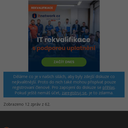
Děláme co je v našich silách, aby byly zdejší diskuze co
nejkvalitnější. Proto do nich také mohou přispívat pouze
registrovaní členové. Pro zapojení do diskuze se
přihlas
.
Pokud ještě nemáš účet,
zaregistruj se
, je to zdarma.
Zobrazeno 12 zpráv z 62.