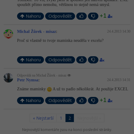
spouštět přímo nemohu, většinou to stejně nemá smysl.
+1
Nahoru
Odpovědět
Michal Žůrek - misaz
:
24.4.2013 14:30
Proč si vlastně to tvoje maminka neuděla v excelu?
Nahoru
Odpovědět
Odpovídá na Michal Žůrek - misaz
Petr Nymsa
:
24.4.2013 14:31
Známe maminky
A už to padlo několikrát. At použije EXCEL
+1
Nahoru
Odpovědět
« Nejstarší
1
2
Nejnovější »
Nejnovější komentáře jsou na konci poslední stránky.