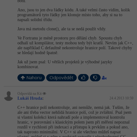
botů.
-80%
Blog
Photoshop
Ano, jsou to jen dva řádky kódu. A také velmi často vidím, kolik
programátorů tyto řádky jen klonuje místo toho, aby si na to
Kariéra
-80%
napsali solidní třídu.
Adobe Illustrator
Java má metodu clone(), ale ta se nedá použít vždy.
Pro firmy
-30%
Adobe Lightroom
Ve Fortranu je méně prostoru pro dělání chyb. Spoustu chyb
odhalí už kompilátor, testy mohou tedy být kratší. Nevím jak C++,
-15%
ale například C defaultně nekontroluje hranice polí. Takové chyby
Adobe XD
se hledají hodně špatně.
-25%
Jak už jsem psal: U větších projektů je výhodné jazyky
Adobe InDesign
kombinovat.
Nahoru
Odpovědět
Adobe After Effects
-80%
Blender
Odpovídá na Kit
Lukáš Hruda
:
24.4.2013 10:59
Inkscape
C++ hranice polí nekontroluje, ani nemůže, nemá jak. Tuším, že
ale ani třeba vector nehlídá hranice polí, což je zvláštní. Psal jsem
si vlastní kolekci která nahradí pole a implementoval kontrolu
-80%
Fotografování
hranic, v porovnání s klasickým polem jsem při měření nepoznal
rozdíl v rychlosti při indexaci a přístupu k prvkům a pokud ano,
tak naprosto minimální. V C++ si ale všechno můžeš napsat
Video
vlastní, můžeš si v něm v podstatě vytvořit i plnohodnotný GC,