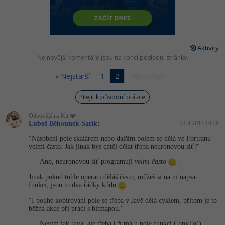
-80%
Vývojář mobilních aplikací
Python
Digitální gramotnost
HTML5, CSS3, Bootstrap, SEO
PHP
-80%
-30%
Specialista na AI a bigdata
JavaScript
Marketing
SQL a databáze
JavaScript
Aktivity
-80%
C# Game developer
PHP
Nejnovější komentáře jsou na konci poslední stránky.
WordPress
Testování a verzování
Python
-80%
« Nejstarší
1
2
Nejnovější »
-30%
Webdesigner
C++
SEO
UML a návrhové vzory
HTML / CSS
Přejít k původní otázce
-80%
Tester
Swift
UX
React
UML a návrhové vzory
Odpovídá na Kit
-80%
Luboš Běhounek Satik
:
24.4.2013 10:20
Systémový administrátor
Kotlin
Business
Spring
MySQL/MariaDB
"Násobení pole skalárem nebo dalším polem se dělá ve Fortranu
-80%
velmi často. Jak jinak bys chtěl dělat třeba neuronovou síť?"
-25%
Grafik / UX/UI návrhář
C
Kryptoměny
ASP.NET MVC
MS-SQL
Ano, neuronovou síť programuji
velmi často
.
-30%
3D grafik
VB.NET
Copywriting
Jinak pokud tuhle operaci děláš často, můžeš si na ni napsat
Django
SQLite
funkci, jsou to dva řádky kódu
-80%
Projektový manažer
SQL
MS Office
"I pouhé kopírování pole se třeba v Javě dělá cyklem, přitom je to
Best practices
běžná akce při práci s bitmapou."
-80%
Databázový analytik
Návrh SW
Google Dokumenty
Nevím jak Java, ale třeba C# má u pole funkci CopyTo().