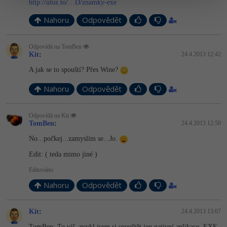
http://uloz.to/…D/znamky-exe
Nahoru
Odpovědět
Odpovídá na TomBen
Kit
:
24.4.2013 12:42
A jak se to spouští? Přes Wine?
Nahoru
Odpovědět
Odpovídá na Kit
TomBen
:
24.4.2013 12:50
No...počkej..­.zamyslím se...Jo.
Edit: ( teda mimo jiné )
Editováno
Nahoru
Odpovědět
Kit
:
24.4.2013 13:07
TomBen: To víš, zvykl jsem si spouštět jen nativní aplikace. EXE