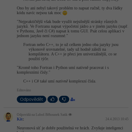
Ono by ani nebyl takový problém to napsat ručně, ty dva řádky
-41%
Copywriter
Algoritmy
Time management
kódu navíc nejsou tak moc
"Nejpraktičtější však bude využít nejsilnější stránky různých
-10%
WordPress specialista
Umělá inteligence (AI)
Windows
jazyků. Ve Fortranu napsat výpočetní jádro a v jiném jazyku (např.
v Pythonu, Javě či C#) napsat k tomu GUI. Psát celou aplikaci v
jednom jazyku není rozumné."
SEO specialista
Pro děti
Linux
Fortran nebo C++, to je už celkem jedno oba jazyky jsou
výkonově srovnatelné, tady už hodně záleží na
Více
Sítě
kompilátoru. A C++ je přeci jen univerzálnější, co se
použití týče.
Fórum
Kybernetická bezpečnost
"Kromě toho Fortran i Python umí nativně pracovat i s
komplexními čísly."
C++ i C# také umí
nativně
komplexní čísla.
Elektronický podpis
Editováno
Fórum
Odpovědět
Kurzy designu
Odpovídá na Luboš Běhounek Satik
Kit
:
24.4.2013 10:45
-80%
HTML/CSS
Příběhy absolventů
Neuronová síť je dobře použitelná ve hrách. Zvyšuje inteligenci