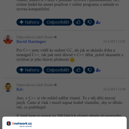
ovšem budeš ho muset používat v celém programu a nebude to
zrovna kompatibilní.
Ostatní
Nahoru
Odpovědět
Fórum
Odpovídá na Lukáš Hruda
David Hartinger
:
24.4.2013 11:02
Pro C++ jsem viděl ke stažení GC, ale jak se ukázalo třeba u
managed C++, tak pak není důvod v C++ dělat, právě ukazatele a
rychlost je jeho hlavní předností
Nahoru
Odpovědět
Odpovídá na Lukáš Hruda
Kit
:
24.4.2013 11:09
Ano, v C++ si vše můžeš udělat vlastní. To z něj dělá mocný
jazyk. Často si však i musíš napsat hodně vlastního, aby to dělalo
vše, co potřebuješ.
V Javě jsem si napsal na 260 řádcích vlastní plugin do textového
editoru. V C++ by toho bylo snad 5× tolik, ale stejně by to
nedělalo všechno co potřebuji. Proto je potřebné pro každý projekt