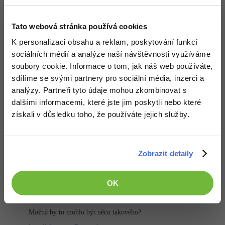
vybrat ten správný jazyk.
Nahoru
Odpovědět
Tato webová stránka používá cookies
K personalizaci obsahu a reklam, poskytování funkcí
Odpovídá na David Hartinger
Lukáš Hruda
:
24.4.2013 11:14
sociálních médií a analýze naší návštěvnosti využíváme
soubory cookie. Informace o tom, jak náš web používáte,
Jistě, je to hloupost. I když pokud bys ten GC napsal dobře, pak je
pořád velká pravděpodobnost, že velkou část výkonu (ne-li celý
sdílíme se svými partnery pro sociální média, inzerci a
výkon, záleží na situaci) zachováš. Problém je spíš s tou
analýzy. Partneři tyto údaje mohou zkombinovat s
kompatibilitou. Spočívá to v tom, že v podstatě pomocí nějaké
šablony třídy nasimuluješ referenční typ, jak ho znáš ze C# a Javy,
dalšími informacemi, které jste jim poskytli nebo které
přes který se bude pak přistupovat k objektům. Potíž pak je, že
získali v důsledku toho, že používáte jejich služby.
všechny objekty budeš muset vytvářet pomocí těchto referenčních
typů a všechny ostatní objekty budou s tímto systémem
nekompatibilní. Nebudeš moci například přiřadit této referenci
objekt deklarovaný.
Zobrazit detaily
Nahoru
Odpovědět
OK
Odpovídá na Adam Ježek
TomBen
:
24.4.2013 12:40
Možná by to mohlo být něco takového?