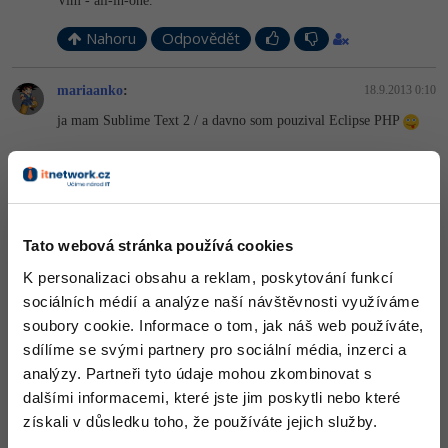
Vim - all-in-one.
-41%
Copywriter
Algoritmy
Nahoru
Odpovědět
Time management
-10%
WordPress specialista
Umělá inteligence (AI)
Windows
mariaanko
:
18.9.2013 0:10
ja mam Sublime Text 2 / a davno som pouzival Eclipse PHP
SEO specialista
Pro děti
Linux
Více
Sítě
Nahoru
Odpovědět
Fórum
Kybernetická bezpečnost
Odpovídá na Neaktivní uživatel
Tato webová stránka používá cookies
mkub
:
10.11.2013 14:18
K personalizaci obsahu a reklam, poskytování funkcí
Elektronický podpis
aj ja pouzivam geany asom s nim takisto velmi spokojny... ale
mam aj ine IDE, keby nieco, ale v nich uz pomenej
sociálních médií a analýze naší návštěvnosti využíváme
Fórum
soubory cookie. Informace o tom, jak náš web používáte,
Nahoru
Odpovědět
sdílíme se svými partnery pro sociální média, inzerci a
analýzy. Partneři tyto údaje mohou zkombinovat s
Kurzy designu
dalšími informacemi, které jste jim poskytli nebo které
-80%
získali v důsledku toho, že používáte jejich služby.
HTML/CSS
Příběhy absolventů