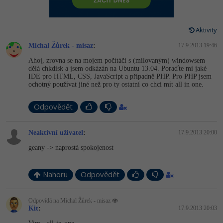
-80%
Vývojář mobilních aplikací
Python
Digitální gramotnost
HTML5, CSS3, Bootstrap, SEO
PHP
-80%
-30%
Specialista na AI a bigdata
Aktivity
JavaScript
Marketing
SQL a databáze
JavaScript
Michal Žůrek - misaz
:
17.9.2013 19:46
-80%
C# Game developer
PHP
WordPress
Ahoj, zrovna se na mojem počítáči s (milovaným) windowsem
Testování a verzování
Python
dělá chkdisk a jsem odkázán na Ubuntu 13.04. Poraďte mi jaké
-80%
-30%
Webdesigner
IDE pro HTML, CSS, JavaScript a případně PHP. Pro PHP jsem
C++
SEO
ochotný používat jiné než pro ty ostatní co chci mít all in one.
UML a návrhové vzory
HTML / CSS
-80%
Tester
Swift
UX
Odpovědět
React
UML a návrhové vzory
-80%
Systémový administrátor
Kotlin
Business
Neaktivní uživatel
:
17.9.2013 20:00
Spring
MySQL/MariaDB
-80%
-25%
Grafik / UX/UI návrhář
geany -> naprostá spokojenost
C
Kryptoměny
ASP.NET MVC
MS-SQL
-30%
3D grafik
VB.NET
Copywriting
Nahoru
Odpovědět
Django
SQLite
-80%
Projektový manažer
SQL
MS Office
Odpovídá na Michal Žůrek - misaz
Best practices
Kit
:
17.9.2013 20:03
-80%
Databázový analytik
Návrh SW
Google Dokumenty