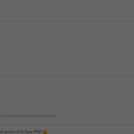
 to ani prostřednictvím getterů/setterů.
om pouzival Eclipse PHP