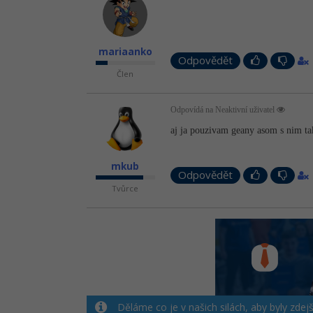
mariaanko
Odpovědět
Člen
Odpovídá na Neaktivní uživatel
aj ja pouzivam geany asom s nim ta
mkub
Odpovědět
Tvůrce
Děláme co je v našich silách, aby byly zdej