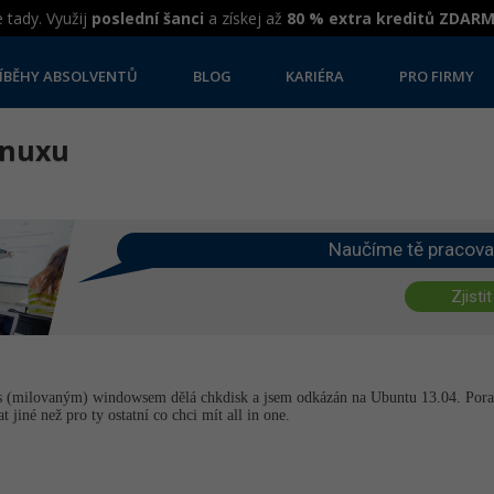
 tady. Využij
poslední šanci
a získej až
80 % extra kreditů ZDAR
ÍBĚHY ABSOLVENTŮ
BLOG
KARIÉRA
PRO FIRMY
inuxu
Naučíme tě pracova
Zjistit
 s (milovaným) windowsem dělá chkdisk a jsem odkázán na Ubuntu 13.04. Por
jiné než pro ty ostatní co chci mít all in one.