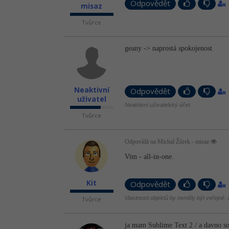
Odpovědět
misaz
Tvůrce
geany -> naprostá spokojenost
Neaktivní
Odpovědět
uživatel
Neaktivní uživatelský účet
Tvůrce
Odpovídá na Michal Žůrek - misaz
Vim - all-in-one.
Kit
Odpovědět
Vlastnosti objektů by neměly být veřejné. A
Tvůrce
ja mam Sublime Text 2 / a davno s