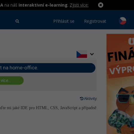
MA
na náš
interaktivní e-learning
.
Zjisti více:
Přihlásit se
Registrovat
t na home-office.
 více...
Aktivity
aďte mi jaké IDE pro HTML, CSS, JavaScript a případně