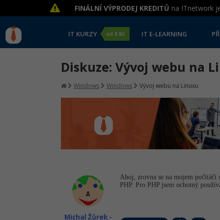
FINÁLNÍ VÝPRODEJ KREDITŮ
na ITnetwork je
IT KURZY
IT E-LEARNING
PŘ
od
0 Kč
Diskuze: Vývoj webu na L
Windows
Windows
Vývoj webu na Linuxu
Ahoj, zrovna se na mojem počítáči
PHP. Pro PHP jsem ochotný používat 
Michal Žůrek -