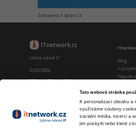
Zobrazeno 5 zpráv z 5.
ITnetwork.cz
ITnetwo
Učíme národ IT
Blog
O projek
O projektu
Napsali o
Reklama
Vývoj sy
Tato webová stránka použ
Provozní
K personalizaci obsahu a 
RSS
využíváme soubory cookie.
Kontakt
sociální média, inzerci a 
jim poskytli nebo které zís