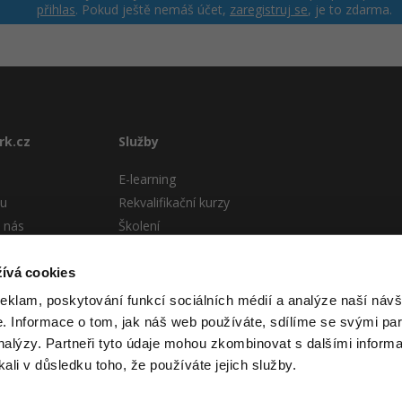
přihlas
. Pokud ještě nemáš účet,
zaregistruj se
, je to zdarma.
rk.cz
Služby
E-learning
tu
Rekvalifikační kurzy
 nás
Školení
Pro firmy
stému
ívá cookies
 podmínky
reklam, poskytování funkcí sociálních médií a analýze naší návš
 Informace o tom, jak náš web používáte, sdílíme se svými par
analýzy. Partneři tyto údaje mohou zkombinovat s dalšími informa
kali v důsledku toho, že používáte jejich služby.