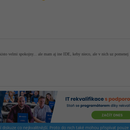
kisto velmi spokojny... ale mam aj ine IDE, keby nieco, ale v nich uz pomenej
ší diskuze co nejkvalitnější. Proto do nich také mohou přispívat pouze