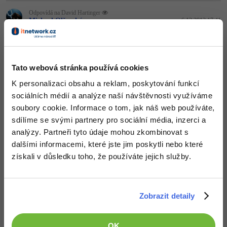
Odpovídá na David Hartinger
-41%
Copywriter
Algoritmy
Michael Olšavský
:
6.12.2013 17:41
Time management
To se windows stále v takovýchto zařízení používá?
-10%
WordPress specialista
Umělá inteligence (AI)
Windows
+2
Nahoru
Odpovědět
SEO specialista
Pro děti
Tato webová stránka používá cookies
Linux
K personalizaci obsahu a reklam, poskytování funkcí
Více
Sítě
sociálních médií a analýze naší návštěvnosti využíváme
soubory cookie. Informace o tom, jak náš web používáte,
Fórum
Kybernetická bezpečnost
sdílíme se svými partnery pro sociální média, inzerci a
analýzy. Partneři tyto údaje mohou zkombinovat s
Elektronický podpis
dalšími informacemi, které jste jim poskytli nebo které
získali v důsledku toho, že používáte jejich služby.
Fórum
Kurzy designu
Zobrazit detaily
-80%
HTML/CSS
Příběhy absolventů
Děláme co je v našich silách, aby byly zdejší diskuze co
OK