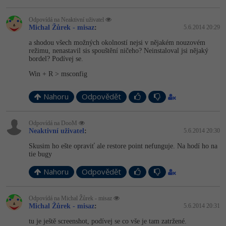
-80%
Blog
Photoshop
Odpovídá na Neaktivní uživatel
Michal Žůrek - misaz
:
5.6.2014 20:29
Kariéra
-80%
Adobe Illustrator
a shodou všech možných okolností nejsi v nějakém nouzovém
Pro firmy
režimu, nenastavil sis spouštění ničeho? Neinstaloval jsi nějaký
-30%
Adobe Lightroom
bordel? Podívej se.
Win + R > msconfig
-15%
Adobe XD
Nahoru
Odpovědět
-25%
Adobe InDesign
Odpovídá na DooM
Adobe After Effects
Neaktivní uživatel
:
5.6.2014 20:30
Skusim ho ešte opraviť ale restore point nefunguje. Na hodí ho na
-80%
Blender
tie bugy
Nahoru
Odpovědět
Inkscape
-80%
Odpovídá na Michal Žůrek - misaz
Fotografování
Michal Žůrek - misaz
:
5.6.2014 20:31
tu je ještě screenshot, podívej se co vše je tam zatržené.
Video