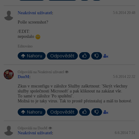
Neaktivní uživatel
:
5.6.2014 20:48
Pošle screenshot?
/EDIT:
neposlalo
Editováno
Nahoru
Odpovědět
Odpovídá na Neaktivní uživatel
DooM
:
5.6.2014 22:32
Zkus v msconfigu v záložce Služby zaškrtnout: 'Skrýt všechny
služby společnosti Microsoft' a pak kliknout na zakázat vše.
To samé v záložce 'Po spuštění'.
Možná to je taky virus. Tak to prostě přeinstaluj a máš to hotové.
Nahoru
Odpovědět
Odpovídá na DooM
Neaktivní uživatel
:
6.6.2014 7:51