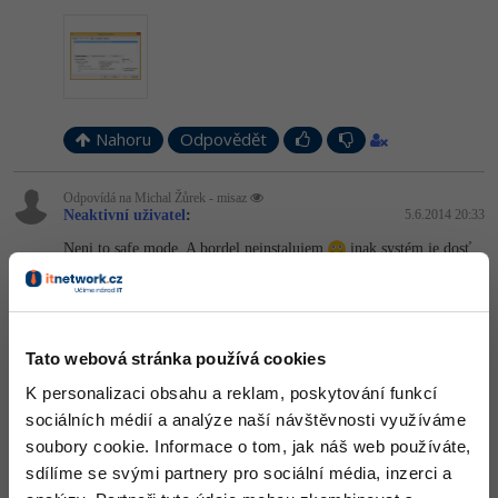
Ostatní
Fórum
Nahoru
Odpovědět
Odpovídá na Michal Žůrek - misaz
Neaktivní uživatel
:
5.6.2014 20:33
Neni to safe mode. A bordel neinstalujem
inak systém je dosť
čistý lebo som ho inštaloval pred tromi týždňami.
Nahoru
Odpovědět
Tato webová stránka používá cookies
Odpovídá na Michal Žůrek - misaz
Neaktivní uživatel
:
5.6.2014 20:36
K personalizaci obsahu a reklam, poskytování funkcí
Neni tam nič zaškrtnute a keď zmenim programy po spusteni tak
sociálních médií a analýze naší návštěvnosti využíváme
po reštarte je to tak ako predtým
soubory cookie. Informace o tom, jak náš web používáte,
Nahoru
Odpovědět
sdílíme se svými partnery pro sociální média, inzerci a