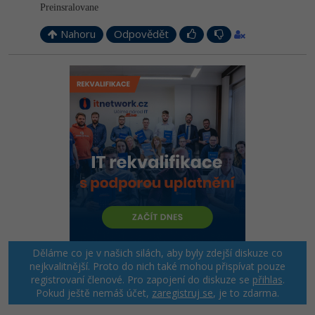
Preinsralovane
Nahoru
Odpovědět
Děláme co je v našich silách, aby byly zdejší diskuze co
nejkvalitnější. Proto do nich také mohou přispívat pouze
registrovaní členové. Pro zapojení do diskuze se
přihlas
.
Pokud ještě nemáš účet,
zaregistruj se
, je to zdarma.