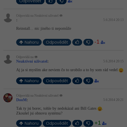
Odpovědět
-41%
Copywriter
Algoritmy
Time management
Odpovídá na Neaktivní uživatel
:
5.6.2014 20:13
-10%
WordPress specialista
Umělá inteligence (AI)
Windows
Reinstall... nic jiného ti nepomůže
SEO specialista
Pro děti
Linux
-1
Nahoru
Odpovědět
Více
Sítě
Odpovídá na
Neaktivní uživatel
:
5.6.2014 20:15
Fórum
Kybernetická bezpečnost
Aj ja si myslím ake neviem čo to urobilo a to by som rád vedel
Elektronický podpis
Nahoru
Odpovědět
Fórum
Odpovídá na Neaktivní uživatel
DooM
:
5.6.2014 20:21
Kurzy designu
Tak ty jsi borec, tohle by nedokázal ani Bill Gates
.
Zkoušel jsi obnovu systému?
-80%
HTML/CSS
Příběhy absolventů
+1
Nahoru
Odpovědět