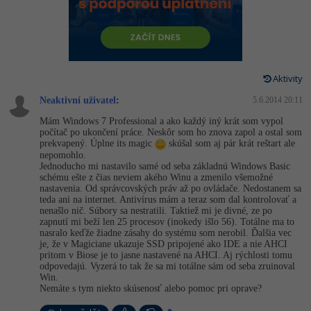
-80%
Vývojář mobilních aplikací
Python
Digitální gramotnost
HTML5, CSS3, Bootstrap, SEO
PHP
-80%
-30%
Specialista na AI a bigdata
JavaScript
Marketing
SQL a databáze
JavaScript
-80%
C# Game developer
PHP
Aktivity
WordPress
Testování a verzování
Python
Neaktivní uživatel
:
5.6.2014 20:11
-80%
-30%
Webdesigner
C++
SEO
Mám Windows 7 Professional a ako každý iný krát som vypol
UML a návrhové vzory
HTML / CSS
počítač po ukončení práce. Neskôr som ho znova zapol a ostal som
-80%
Tester
Swift
prekvapený. Úplne its magic
skúšal som aj pár krát reštart ale
UX
React
nepomohlo.
UML a návrhové vzory
Jednoducho mi nastavilo samé od seba základnú Windows Basic
-80%
Systémový administrátor
Kotlin
Business
schému ešte z čias neviem akého Winu a zmenilo všemožné
Spring
nastavenia. Od správcovských práv až po ovládače. Nedostanem sa
MySQL/MariaDB
teda ani na internet. Antivírus mám a teraz som dal kontrolovať a
-80%
-25%
Grafik / UX/UI návrhář
C
Kryptoměny
nenašlo nič. Súbory sa nestratili. Taktiež mi je divné, ze po
ASP.NET MVC
zapnutí mi beží len 25 procesov (inokedy išlo 56). Totálne ma to
MS-SQL
nasralo keďže žiadne zásahy do systému som nerobil. Ďalšia vec
-30%
3D grafik
VB.NET
Copywriting
je, že v Magiciane ukazuje SSD pripojené ako IDE a nie AHCI
Django
pritom v Biose je to jasne nastavené na AHCI. Aj rýchlosti tomu
SQLite
odpovedajú. Vyzerá to tak že sa mi totálne sám od seba zruinoval
-80%
Projektový manažer
SQL
MS Office
Win.
Best practices
Nemáte s tym niekto skúsenosť alebo pomoc pri oprave?
-80%
Databázový analytik
Návrh SW
Google Dokumenty