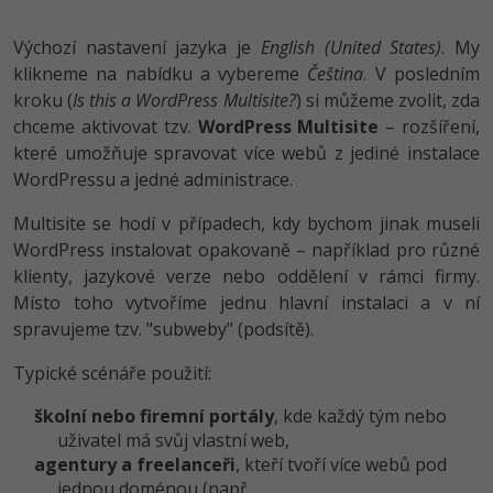
Výchozí nastavení jazyka je
English (United States)
. My
klikneme na nabídku a vybereme
Čeština
. V posledním
kroku (
Is this a WordPress Multisite?
) si můžeme zvolit, zda
chceme aktivovat tzv.
WordPress Multisite
– rozšíření,
které umožňuje spravovat více webů z jediné instalace
WordPressu a jedné administrace.
Multisite se hodí v případech, kdy bychom jinak museli
WordPress instalovat opakovaně – například pro různé
klienty, jazykové verze nebo oddělení v rámci firmy.
Místo toho vytvoříme jednu hlavní instalaci a v ní
spravujeme tzv. "subweby" (podsítě).
Typické scénáře použití:
školní nebo firemní portály
, kde každý tým nebo
uživatel má svůj vlastní web,
agentury a freelanceři
, kteří tvoří více webů pod
jednou doménou (např.