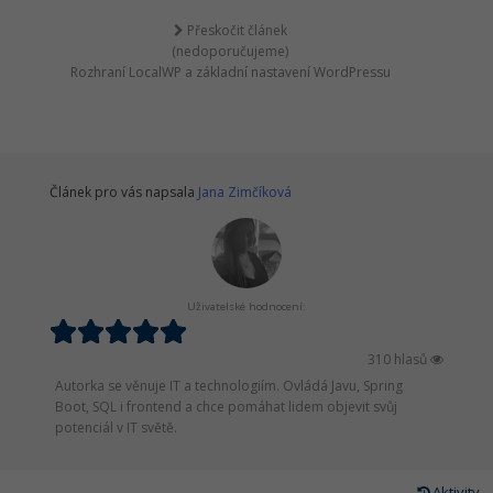
Přeskočit článek
(nedoporučujeme)
Rozhraní LocalWP a základní nastavení WordPressu
Článek pro vás napsala
Jana Zimčíková
Uživatelské hodnocení:
310 hlasů
Autorka se věnuje IT a technologiím. Ovládá Javu, Spring
Boot, SQL i frontend a chce pomáhat lidem objevit svůj
potenciál v IT světě.
Aktivity