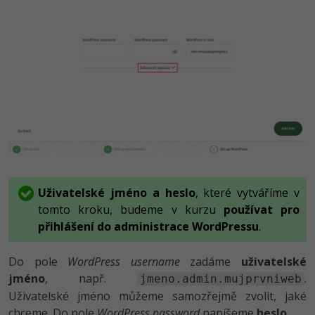
Uživatelské jméno a heslo
, které vytváříme v
tomto kroku, budeme v kurzu
používat pro
přihlášení do administrace WordPressu
.
Do pole
WordPress username
zadáme
uživatelské
jméno
, např.
.
jmeno.admin.mujprvniweb
Uživatelské jméno můžeme samozřejmě zvolit, jaké
chceme. Do pole
WordPress password
napíšeme
heslo
.