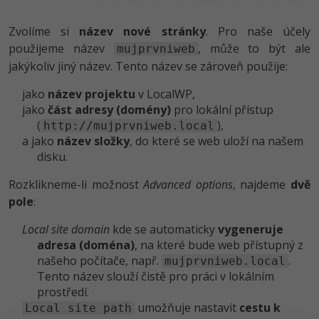
Zvolíme si
název nové stránky
. Pro naše účely
použijeme název
, může to být ale
mujprvniweb
jakýkoliv jiný název. Tento název se zároveň použije:
jako
název projektu
v LocalWP,
jako
část adresy (domény)
pro lokální přístup
(
),
http://mujprvniweb.local
a jako
název složky
, do které se web uloží na našem
disku.
Rozklikneme-li možnost
Advanced options
, najdeme
dvě
pole
:
Local site domain
kde se automaticky
vygeneruje
adresa (doména)
, na které bude web přístupný z
našeho počítače, např.
.
mujprvniweb.local
Tento název slouží čistě pro práci v lokálním
prostředí.
umožňuje nastavit
cestu k
Local site path