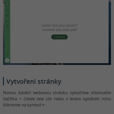
-80%
Blog
Photoshop
Kariéra
-80%
Adobe Illustrator
Pro firmy
-30%
Adobe Lightroom
-15%
Adobe XD
-25%
Adobe InDesign
Adobe After Effects
-80%
Blender
Vytvoření stránky
Inkscape
Novou lokální webovou stránku vytvoříme stisknutím
tlačítka
+ Create new site
nebo v levém spodním rohu
-80%
Fotografování
klikneme na symbol +:
Video