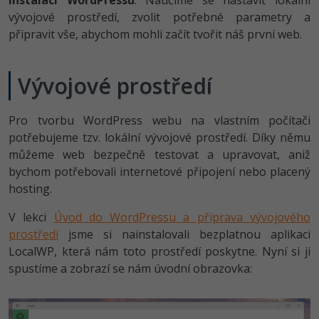
instalaci WordPressu
. Naučíme se nastavit lokální
vývojové prostředí, zvolit potřebné parametry a
-41%
Copywriter
Algoritmy
Time management
připravit vše, abychom mohli začít tvořit náš první web.
-10%
WordPress specialista
Umělá inteligence (AI)
Windows
Vývojové prostředí
SEO specialista
Pro děti
Linux
Pro tvorbu WordPress webu na vlastním počítači
Více
Sítě
potřebujeme tzv. lokální vývojové prostředí. Díky němu
můžeme web bezpečně testovat a upravovat, aniž
Fórum
Kybernetická bezpečnost
bychom potřebovali internetové připojení nebo placený
hosting.
Elektronický podpis
V lekci
Úvod do WordPressu a příprava vývojového
Fórum
prostředí
jsme si nainstalovali bezplatnou aplikaci
LocalWP, která nám toto prostředí poskytne. Nyní si ji
spustíme a zobrazí se nám úvodní obrazovka:
Kurzy designu
-80%
HTML/CSS
Příběhy absolventů