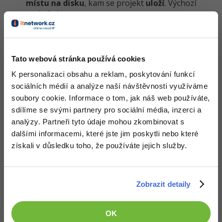
místu na disku
, kam se projekt
uloží
. Výchozí
umístění je
C:\Users\uzivatelske_jmeno\Local
. Kliknutím na
Browse
Sites\mujprvniweb\
můžeme cestu změnit a vybrat jinou složku.
Tato webová stránka používá cookies
My pouze vyplníme název stránky
a
mujprvniweb
K personalizaci obsahu a reklam, poskytování funkcí
klikneme na
Continue
:
sociálních médií a analýze naší návštěvnosti využíváme
soubory cookie. Informace o tom, jak náš web používáte,
sdílíme se svými partnery pro sociální média, inzerci a
analýzy. Partneři tyto údaje mohou zkombinovat s
dalšími informacemi, které jste jim poskytli nebo které
získali v důsledku toho, že používáte jejich služby.
Zobrazit detaily
OK