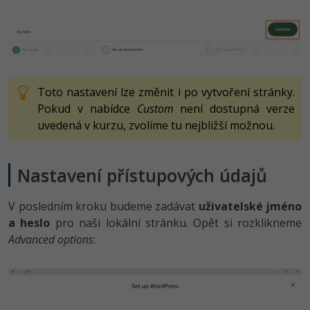
Toto nastavení lze změnit i po vytvoření stránky.
Pokud v nabídce
Custom
není dostupná verze
uvedená v kurzu, zvolíme tu nejbližší možnou.
Nastavení přístupových údajů
V posledním kroku budeme zadávat
uživatelské jméno
a heslo
pro naši lokální stránku. Opět si rozklikneme
Advanced options
: