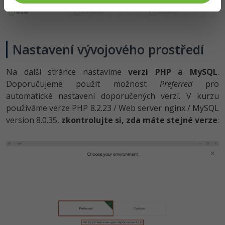
Nastavení vývojového prostředí
Na další stránce nastavíme
verzi PHP a MySQL
.
Doporučujeme použít možnost
Preferred
pro
automatické nastavení doporučených verzí. V kurzu
používáme verze PHP 8.2.23 / Web server nginx / MySQL
version 8.0.35,
zkontrolujte si, zda máte stejné verze
: