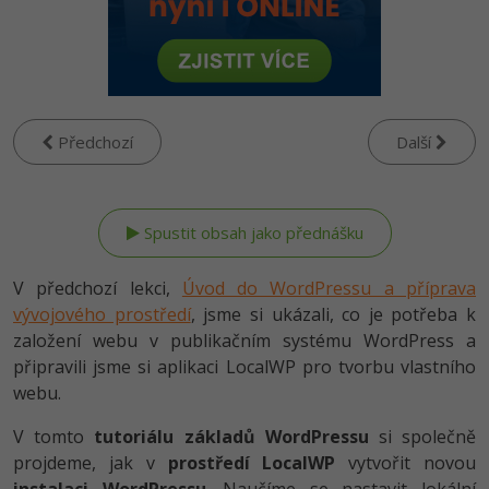
-80%
Vývojář mobilních aplikací
Python
Digitální gramotnost
HTML5, CSS3, Bootstrap, SEO
PHP
-80%
-30%
Specialista na AI a bigdata
JavaScript
Marketing
SQL a databáze
JavaScript
-80%
C# Game developer
PHP
WordPress
Testování a verzování
Předchozí
Další
Python
-80%
-30%
Webdesigner
C++
SEO
UML a návrhové vzory
HTML / CSS
-80%
Tester
Swift
UX
React
UML a návrhové vzory
-80%
Systémový administrátor
Kotlin
Business
V předchozí lekci,
Úvod do WordPressu a příprava
Spring
MySQL/MariaDB
vývojového prostředí
, jsme si ukázali, co je potřeba k
-80%
-25%
Grafik / UX/UI návrhář
C
Kryptoměny
založení webu v publikačním systému WordPress a
ASP.NET MVC
MS-SQL
připravili jsme si aplikaci LocalWP pro tvorbu vlastního
-30%
3D grafik
VB.NET
Copywriting
webu.
Django
SQLite
-80%
Projektový manažer
SQL
MS Office
V tomto
tutoriálu základů WordPressu
si společně
Best practices
projdeme, jak v
prostředí LocalWP
vytvořit novou
-80%
Databázový analytik
Návrh SW
Google Dokumenty