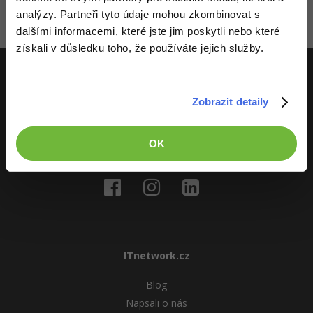
Video
analýzy. Partneři tyto údaje mohou zkombinovat s
-41%
Copywriter
Algoritmy
Time management
dalšími informacemi, které jste jim poskytli nebo které
Ostatní
získali v důsledku toho, že používáte jejich služby.
-10%
WordPress specialista
Umělá inteligence (AI)
Windows
Fórum
SEO specialista
Pro děti
Linux
ITnetwork.cz
Zobrazit detaily
Více
Sítě
Učíme národ IT
OK
O projektu
Fórum
Kybernetická bezpečnost
Elektronický podpis
Fórum
ITnetwork.cz
Blog
Napsali o nás